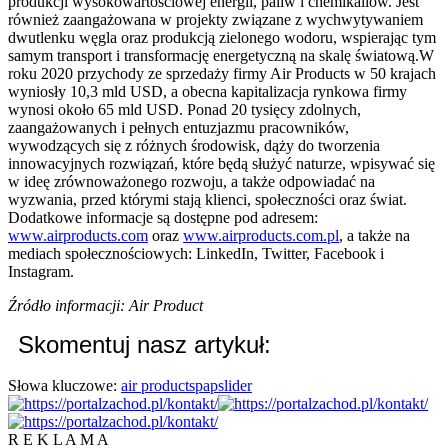
produkcji wysokowartościowej energii, paliw i chemikaliów. Jest
również zaangażowana w projekty związane z wychwytywaniem
dwutlenku węgla oraz produkcją zielonego wodoru, wspierając tym
samym transport i transformację energetyczną na skalę światową.W
roku 2020 przychody ze sprzedaży firmy Air Products w 50 krajach
wyniosły 10,3 mld USD, a obecna kapitalizacja rynkowa firmy
wynosi około 65 mld USD. Ponad 20 tysięcy zdolnych,
zaangażowanych i pełnych entuzjazmu pracowników,
wywodzących się z różnych środowisk, dąży do tworzenia
innowacyjnych rozwiązań, które będą służyć naturze, wpisywać się
w ideę zrównoważonego rozwoju, a także odpowiadać na
wyzwania, przed którymi stają klienci, społeczności oraz świat.
Dodatkowe informacje są dostępne pod adresem:
www.airproducts.com
oraz
www.airproducts.com.pl
, a także na
mediach społecznościowych: LinkedIn, Twitter, Facebook i
Instagram.
Źródło informacji: Air Product
Skomentuj nasz artykuł:
Słowa kluczowe:
air products
pap
slider
R E K L A M A