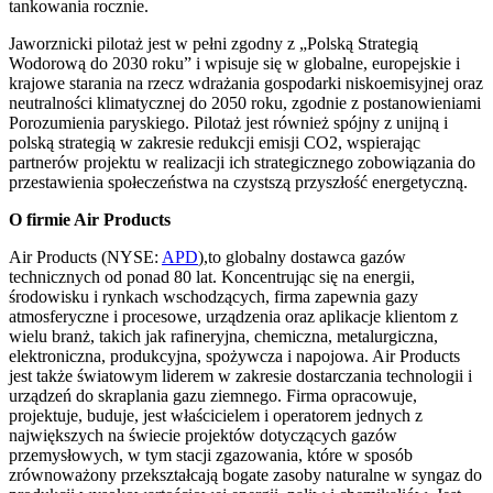
tankowania rocznie.
Jaworznicki pilotaż jest w pełni zgodny z „Polską Strategią
Wodorową do 2030 roku” i wpisuje się w globalne, europejskie i
krajowe starania na rzecz wdrażania gospodarki niskoemisyjnej oraz
neutralności klimatycznej do 2050 roku, zgodnie z postanowieniami
Porozumienia paryskiego. Pilotaż jest również spójny z unijną i
polską strategią w zakresie redukcji emisji CO2, wspierając
partnerów projektu w realizacji ich strategicznego zobowiązania do
przestawienia społeczeństwa na czystszą przyszłość energetyczną.
O firmie Air Products
Air Products (NYSE:
APD
),to globalny dostawca gazów
technicznych od ponad 80 lat. Koncentrując się na energii,
środowisku i rynkach wschodzących, firma zapewnia gazy
atmosferyczne i procesowe, urządzenia oraz aplikacje klientom z
wielu branż, takich jak rafineryjna, chemiczna, metalurgiczna,
elektroniczna, produkcyjna, spożywcza i napojowa. Air Products
jest także światowym liderem w zakresie dostarczania technologii i
urządzeń do skraplania gazu ziemnego. Firma opracowuje,
projektuje, buduje, jest właścicielem i operatorem jednych z
największych na świecie projektów dotyczących gazów
przemysłowych, w tym stacji zgazowania, które w sposób
zrównoważony przekształcają bogate zasoby naturalne w syngaz do