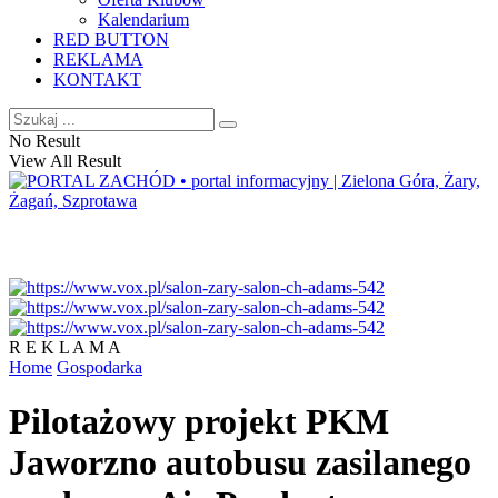
Kalendarium
RED BUTTON
REKLAMA
KONTAKT
No Result
View All Result
R E K L A M A
Home
Gospodarka
Pilotażowy projekt PKM
Jaworzno autobusu zasilanego