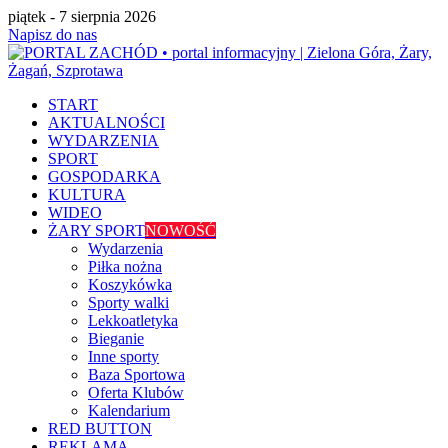
piątek - 7 sierpnia 2026
Napisz do nas
START
AKTUALNOŚCI
WYDARZENIA
SPORT
GOSPODARKA
KULTURA
WIDEO
ŻARY SPORT
NOWOŚĆ
Wydarzenia
Piłka nożna
Koszykówka
Sporty walki
Lekkoatletyka
Bieganie
Inne sporty
Baza Sportowa
Oferta Klubów
Kalendarium
RED BUTTON
REKLAMA