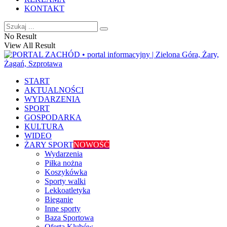
KONTAKT
No Result
View All Result
START
AKTUALNOŚCI
WYDARZENIA
SPORT
GOSPODARKA
KULTURA
WIDEO
ŻARY SPORT
NOWOŚĆ
Wydarzenia
Piłka nożna
Koszykówka
Sporty walki
Lekkoatletyka
Bieganie
Inne sporty
Baza Sportowa
Oferta Klubów