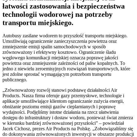
łatwości zastosowania i bezpieczeństwa
technologii wodorowej na potrzeby
transportu miejskiego.
Autobusy zasilane wodorem to przyszłość transportu miejskiego.
Umożliwiają ograniczenie zanieczyszczenia powietrza oraz
zmniejszenie emisji spalin samochodowych w sposób
zrównoważony i efektywny kosztowo. Ograniczenie śladu
węglowego komunikacji miejskiej oznacza poprawę jakości
powietrza oraz zmniejszenie zależności od paliw kopalnych. To
jedno z niewielu zeroemisyjnych rozwiązań transportowych, które
jest zdolne sprostać wymagającym potrzebom transportu
publicznego.
„Zrównoważony rozwój stanowi podstawę działalności Air
Products. Nasza firma oferuje gazy przemysłowe, technologie i
aplikacje umożliwiające klientom ograniczanie zużycia energii,
obniżanie poziomu emisji gazów cieplarnianych i poprawę
wydajności. Podjęliśmy istotne działania na rzecz ułatwienia
dostępu do infrastruktury i dostaw wodoru, ponieważ świat zmierza
w kierunku bardziej zrównoważonej przyszłości” – powiedział
Jacek Cichosz, prezes Air Products na Polskę. „Zobowiązaliśmy się
do dokonywania zrównoważonych inwestycji w obszarze produkcji