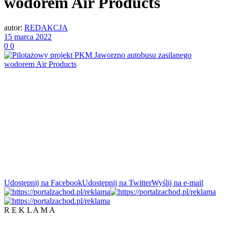
wodorem Air Products
autor:
REDAKCJA
15 marca 2022
0
0
Udostępnij na Facebook
Udostępnij na Twitter
Wyślij na e-mail
R E K L A M A