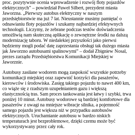
proc. pozytywnie ocenia wprowadzenie i rozwój floty pojazdów
elektrycznych” – powiedział Paweł Silbert, prezydent miasta
Jaworzna. „Pierwszy autobus elektryczny w naszym
przedsiębiorstwie ma już 7 lat. Nieustannie musimy pamiętać o
odnawianiu floty pojazdów i szukamy najbardziej efektywnych
technologii. Liczymy, że zebrane podczas testów doświadczenia
umożliwią nam skuteczną aplikację o zewnętrzne środki na dalszą
modernizację taboru. W niedalekiej przyszłości jako pierwsi
będziemy mogli podać datę zaprzestania obsługi tak dużego miasta
jak Jaworzno autobusami spalinowymi” – dodał Zbigniew Nosal,
prezes zarządu Przedsiębiorstwa Komunikacji Miejskiej w
Jaworznie.
Autobusy zasilane wodorem mogą zaspokoić wszystkie potrzeby
komunikacji miejskiej oraz zapewnić korzyści dla pasażerów,
kierowców i środowiska. Zasięg takiego pojazdu to nawet 400 km,
co wiąże się z rzadszym uzupełnianiem gazu i większą
elastycznością tras. Sam proces tankowania jest łatwy i szybki, trwa
poniżej 10 minut. Autobusy wodorowe są bardziej komfortowe dla
pasażerów z uwagi na mniejsze wibracje silnika, a pojemność
samego pojazdu jest większa niż w przypadku autobusów
elektrycznych. Uruchamianie autobusu w bardzo niskich
temperaturach jest bezproblemowe, dzięki czemu może być
wykorzystywany przez cały rok.