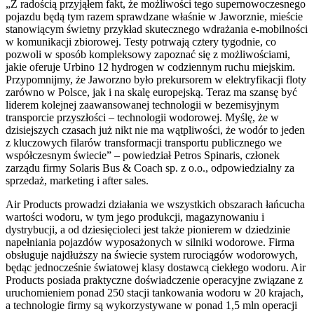
„Z radością przyjąłem fakt, że możliwości tego supernowoczesnego
pojazdu będą tym razem sprawdzane właśnie w Jaworznie, mieście
stanowiącym świetny przykład skutecznego wdrażania e-mobilności
w komunikacji zbiorowej. Testy potrwają cztery tygodnie, co
pozwoli w sposób kompleksowy zapoznać się z możliwościami,
jakie oferuje Urbino 12 hydrogen w codziennym ruchu miejskim.
Przypomnijmy, że Jaworzno było prekursorem w elektryfikacji floty
zarówno w Polsce, jak i na skalę europejską. Teraz ma szansę być
liderem kolejnej zaawansowanej technologii w bezemisyjnym
transporcie przyszłości – technologii wodorowej. Myślę, że w
dzisiejszych czasach już nikt nie ma wątpliwości, że wodór to jeden
z kluczowych filarów transformacji transportu publicznego we
współczesnym świecie” – powiedział Petros Spinaris, członek
zarządu firmy Solaris Bus & Coach sp. z o.o., odpowiedzialny za
sprzedaż, marketing i after sales.
Air Products prowadzi działania we wszystkich obszarach łańcucha
wartości wodoru, w tym jego produkcji, magazynowaniu i
dystrybucji, a od dziesięcioleci jest także pionierem w dziedzinie
napełniania pojazdów wyposażonych w silniki wodorowe. Firma
obsługuje najdłuższy na świecie system rurociągów wodorowych,
będąc jednocześnie światowej klasy dostawcą ciekłego wodoru. Air
Products posiada praktyczne doświadczenie operacyjne związane z
uruchomieniem ponad 250 stacji tankowania wodoru w 20 krajach,
a technologie firmy są wykorzystywane w ponad 1,5 mln operacji