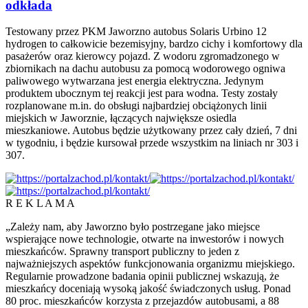
odkłada
Testowany przez PKM Jaworzno autobus Solaris Urbino 12
hydrogen to całkowicie bezemisyjny, bardzo cichy i komfortowy dla
pasażerów oraz kierowcy pojazd. Z wodoru zgromadzonego w
zbiornikach na dachu autobusu za pomocą wodorowego ogniwa
paliwowego wytwarzana jest energia elektryczna. Jedynym
produktem ubocznym tej reakcji jest para wodna. Testy zostały
rozplanowane m.in. do obsługi najbardziej obciążonych linii
miejskich w Jaworznie, łączących największe osiedla
mieszkaniowe. Autobus będzie użytkowany przez cały dzień, 7 dni
w tygodniu, i będzie kursował przede wszystkim na liniach nr 303 i
307.
R E K L A M A
„Zależy nam, aby Jaworzno było postrzegane jako miejsce
wspierające nowe technologie, otwarte na inwestorów i nowych
mieszkańców. Sprawny transport publiczny to jeden z
najważniejszych aspektów funkcjonowania organizmu miejskiego.
Regularnie prowadzone badania opinii publicznej wskazują, że
mieszkańcy doceniają wysoką jakość świadczonych usług. Ponad
80 proc. mieszkańców korzysta z przejazdów autobusami, a 88