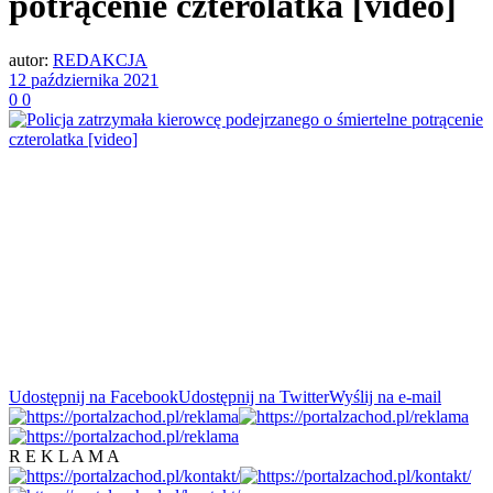
potrącenie czterolatka [video]
autor:
REDAKCJA
12 października 2021
0
0
Udostępnij na Facebook
Udostępnij na Twitter
Wyślij na e-mail
R E K L A M A