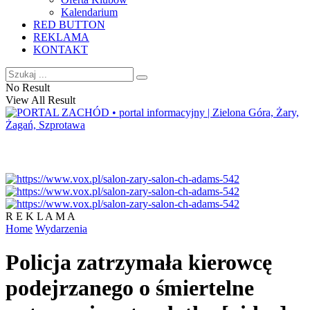
Kalendarium
RED BUTTON
REKLAMA
KONTAKT
No Result
View All Result
R E K L A M A
Home
Wydarzenia
Policja zatrzymała kierowcę
podejrzanego o śmiertelne