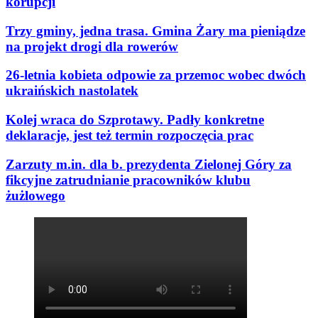
korupcji
Trzy gminy, jedna trasa. Gmina Żary ma pieniądze
na projekt drogi dla rowerów
26-letnia kobieta odpowie za przemoc wobec dwóch
ukraińskich nastolatek
Kolej wraca do Szprotawy. Padły konkretne
deklaracje, jest też termin rozpoczęcia prac
Zarzuty m.in. dla b. prezydenta Zielonej Góry za
fikcyjne zatrudnianie pracowników klubu
żużlowego