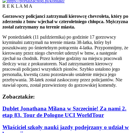
R E K L A M A
Gorzowscy policjanci zatrzymali kierowcę chevroleta, który po
zderzeniu z bmw wjechał w czteroletniego chłopca. Mężczyzna
został zatrzymany na terenie miasta.
W poniedziałek (11 października) po godzinie 17 gorzowscy
kryminalni zatrzymali na terenie miasta 38-latka, który był
poszukiwany po śmiertelnym potrąceniu 4-latka. Przypomnijmy, że
kierowany przez niego chevrolet uderzył w bmw, a następnie
zjechał na chodnik. Przez kolejne godziny na miejscu pracowali
śledczy wraz z prokuratorem. Nad zatrzymaniem kierowcy
pracowali policjanci wszystkich pionów. Szybko ustalono jego
personalia, kwestią czasu pozostawało ustalenie miejsca jego
przebywania. 38-latek został zaskoczony przez policjantów. Nie
stawiał oporu, został przewieziony do gorzowskiej komendy.
Zobacz
także:
Dublet Jonathana Milana w Szczecinie! Za nami 2.
etap 83. Tour de Pologne UCI WorldTour
Właściciel szkoły nauki jazdy podejrzany o udział w