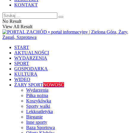
KONTAKT
No Result
View All Result
START
AKTUALNOŚCI
WYDARZENIA
SPORT
GOSPODARKA
KULTURA
WIDEO
ŻARY SPORT
NOWOŚĆ
Wydarzenia
Piłka nożna
Koszykówka
Sporty walki
Lekkoatletyka
Bieganie
Inne sporty
Baza Sportowa
Oferta Klubów