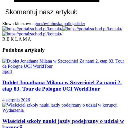
Skomentuj nasz artykuł:
Słowa kluczowe:
gorzów
lubuska policja
slider
R E K L A M A
Podobne
artykuły
Sport
Dublet Jonathana Milana w Szczecinie! Za nami 2.
etap 83. Tour de Pologne UCI WorldTour
4 sierpnia 2026
Wydarzenia
Właściciel szkoły nauki jazdy podejrzany o udział w
korupcji