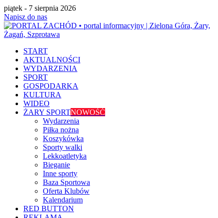
piątek - 7 sierpnia 2026
Napisz do nas
START
AKTUALNOŚCI
WYDARZENIA
SPORT
GOSPODARKA
KULTURA
WIDEO
ŻARY SPORT
NOWOŚĆ
Wydarzenia
Piłka nożna
Koszykówka
Sporty walki
Lekkoatletyka
Bieganie
Inne sporty
Baza Sportowa
Oferta Klubów
Kalendarium
RED BUTTON
REKLAMA