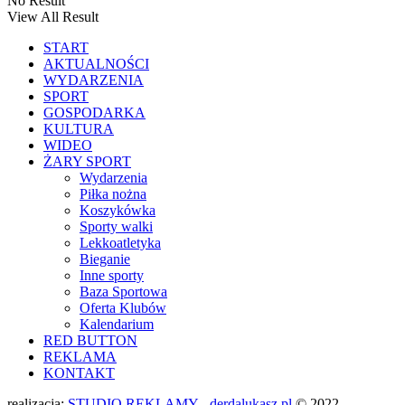
No Result
View All Result
START
AKTUALNOŚCI
WYDARZENIA
SPORT
GOSPODARKA
KULTURA
WIDEO
ŻARY SPORT
Wydarzenia
Piłka nożna
Koszykówka
Sporty walki
Lekkoatletyka
Bieganie
Inne sporty
Baza Sportowa
Oferta Klubów
Kalendarium
RED BUTTON
REKLAMA
KONTAKT
realizacja:
STUDIO REKLAMY - derdalukasz.pl
© 2022 -