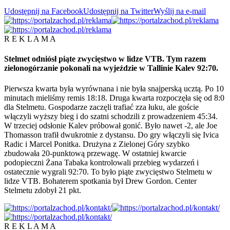
Udostępnij na Facebook
Udostępnij na Twitter
Wyślij na e-mail
R E K L A M A
Stelmet odniósł piąte zwycięstwo w lidze VTB. Tym razem
zielonogórzanie pokonali na wyjeździe w Tallinie Kalev 92:70.
Pierwsza kwarta była wyrównana i nie była snajperską ucztą. Po 10
minutach mieliśmy remis 18:18. Druga kwarta rozpoczęła się od 8:0
dla Stelmetu. Gospodarze zaczęli trafiać zza łuku, ale goście
włączyli wyższy bieg i do szatni schodzili z prowadzeniem 45:34.
W trzeciej odsłonie Kalev próbował gonić. Było nawet -2, ale Joe
Thomasson trafił dwukrotnie z dystansu. Do gry włączyli się Ivica
Radic i Marcel Ponitka. Drużyna z Zielonej Góry szybko
zbudowała 20-punktową przewagę. W ostatniej kwarcie
podopieczni Żana Tabaka kontrolowali przebieg wydarzeń i
ostatecznie wygrali 92:70. To było piąte zwycięstwo Stelmetu w
lidze VTB. Bohaterem spotkania był Drew Gordon. Center
Stelmetu zdobył 21 pkt.
R E K L A M A