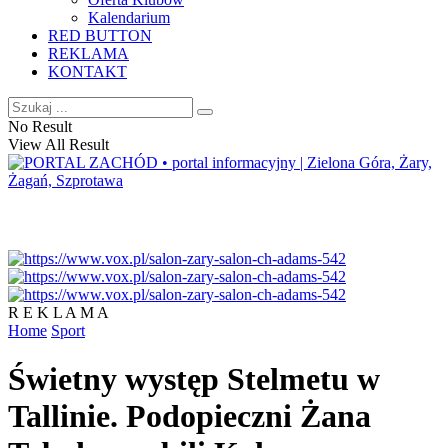
Kalendarium
RED BUTTON
REKLAMA
KONTAKT
No Result
View All Result
R E K L A M A
Home
Sport
Świetny występ Stelmetu w
Tallinie. Podopieczni Żana