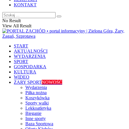
KONTAKT
No Result
View All Result
START
AKTUALNOŚCI
WYDARZENIA
SPORT
GOSPODARKA
KULTURA
WIDEO
ŻARY SPORT
NOWOŚĆ
Wydarzenia
Piłka nożna
Koszykówka
Sporty walki
Lekkoatletyka
Bieganie
Inne sporty
Baza Sportowa
Oferta Klubów