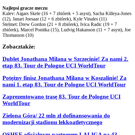
Najlepsi gracze meczu
Kalev: Aigars Skele (16 + 7 zbiórek + 5 asyst), Sacha Killeya-Jones
(12), Janari Joesaar (12 + 6 zbiórek), Kyle Vinales (11)
Stelmet: Drew Gordon (21 + 8 zbiórek), Ivica Radic (19 + 7
zbiórek), Marcel Ponitka (15), Ludvig Hakanson (11 + 7 asyst), Joe
Thomasson (10)
Zobacz
także:
Dublet Jonathana Milana w Szczecinie! Za nami 2.
etap 83. Tour de Pologne UCI WorldTour
Potężny finisz Jonathana Milana w Koszalinie! Za
nami 1. etap 83. Tour de Pologne UCI WorldTour
Zaprezentowano trasę 83. Tour de Pologne UCI
WorldTour
Zielona Góra/ 22 mln zł dofinansowania do
modernizacji stadionu lekkoatletycznego
OSHEE oficjalnym partnerem LALIGA na 43