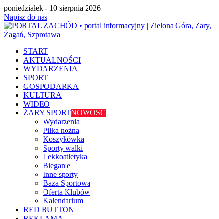
poniedziałek - 10 sierpnia 2026
Napisz do nas
START
AKTUALNOŚCI
WYDARZENIA
SPORT
GOSPODARKA
KULTURA
WIDEO
ŻARY SPORT
NOWOŚĆ
Wydarzenia
Piłka nożna
Koszykówka
Sporty walki
Lekkoatletyka
Bieganie
Inne sporty
Baza Sportowa
Oferta Klubów
Kalendarium
RED BUTTON
REKLAMA