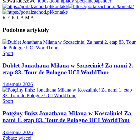
Słowa kluczowe:
lubuskie
olimpiady specjalne
pap
slider
R E K L A M A
Podobne
artykuły
Sport
Dublet Jonathana Milana w Szczecinie! Za nami 2.
etap 83. Tour de Pologne UCI WorldTour
4 sierpnia 2026
Sport
Potężny finisz Jonathana Milana w Koszalinie! Za
nami 1. etap 83. Tour de Pologne UCI WorldTour
3 sierpnia 2026
Zobacz więcej