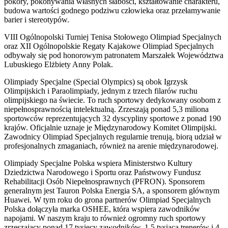
pokory, pokonywania własnych słabości, kształtowanie charakteru,
budowa wartości godnego podziwu człowieka oraz przełamywanie
barier i stereotypów.
VIII Ogólnopolski Turniej Tenisa Stołowego Olimpiad Specjalnych
oraz XII Ogólnopolskie Regaty Kajakowe Olimpiad Specjalnych
odbywały się pod honorowym patronatem Marszałek Województwa
Lubuskiego Elżbiety Anny Polak.
Olimpiady Specjalne (Special Olympics) są obok Igrzysk
Olimpijskich i Paraolimpiady, jednym z trzech filarów ruchu
olimpijskiego na świecie. To ruch sportowy dedykowany osobom z
niepełnosprawnością intelektualną. Zrzeszają ponad 5,3 miliona
sportowców reprezentujących 32 dyscypliny sportowe z ponad 190
krajów. Oficjalnie uznaje je Międzynarodowy Komitet Olimpijski.
Zawodnicy Olimpiad Specjalnych regularnie trenują, biorą udział w
profesjonalnych zmaganiach, również na arenie międzynarodowej.
Olimpiady Specjalne Polska wspiera Ministerstwo Kultury
Dziedzictwa Narodowego i Sportu oraz Państwowy Fundusz
Rehabilitacji Osób Niepełnosprawnych (PFRON). Sponsorem
generalnym jest Tauron Polska Energia SA, a sponsorem głównym
Huawei. W tym roku do grona partnerów Olimpiad Specjalnych
Polska dołączyła marka OSHEE, która wspiera zawodników
napojami. W naszym kraju to również ogromny ruch sportowy
zrzeszający ponad 17 tysięcy zawodników, 1,5 tysiąca trenerów i 4