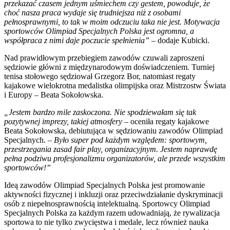
przekazać czasem jednym uśmiechem czy gestem, powoduje, że
choć nasza praca wydaje się trudniejsza niż z osobami
pełnosprawnymi, to tak w moim odczuciu taka nie jest. Motywacja
sportowców Olimpiad Specjalnych Polska jest ogromna, a
współpraca z nimi daje poczucie spełnienia” –
dodaje Kubicki.
Nad prawidłowym przebiegiem zawodów czuwali zaproszeni
sędziowie główni z międzynarodowym doświadczeniem. Turniej
tenisa stołowego sędziował Grzegorz Bor, natomiast regaty
kajakowe wielokrotna medalistka olimpijska oraz Mistrzostw Świata
i Europy – Beata Sokołowska.
„Jestem bardzo mile zaskoczona. Nie spodziewałam się tak
pozytywnej imprezy, takiej atmosfery –
oceniła regaty kajakowe
Beata Sokołowska, debiutująca w sędziowaniu zawodów Olimpiad
Specjalnych.
– Było super pod każdym względem: sportowym,
przestrzegania zasad fair play, organizacyjnym. Jestem naprawdę
pełna podziwu profesjonalizmu organizatorów, ale przede wszystkim
sportowców!”
Ideą zawodów Olimpiad Specjalnych Polska jest promowanie
aktywności fizycznej i inkluzji oraz przeciwdziałanie dyskryminacji
osób z niepełnosprawnością intelektualną. Sportowcy Olimpiad
Specjalnych Polska za każdym razem udowadniają, że rywalizacja
sportowa to nie tylko zwycięstwa i medale, lecz również nauka