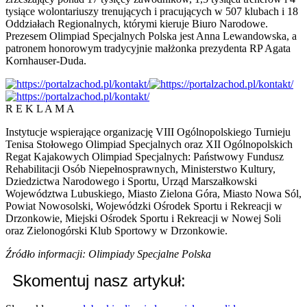
tysiące wolontariuszy trenujących i pracujących w 507 klubach i 18
Oddziałach Regionalnych, którymi kieruje Biuro Narodowe.
Prezesem Olimpiad Specjalnych Polska jest Anna Lewandowska, a
patronem honorowym tradycyjnie małżonka prezydenta RP Agata
Kornhauser-Duda.
R E K L A M A
Instytucje wspierające organizację VIII Ogólnopolskiego Turnieju
Tenisa Stołowego Olimpiad Specjalnych oraz XII Ogólnopolskich
Regat Kajakowych Olimpiad Specjalnych: Państwowy Fundusz
Rehabilitacji Osób Niepełnosprawnych, Ministerstwo Kultury,
Dziedzictwa Narodowego i Sportu, Urząd Marszałkowski
Województwa Lubuskiego, Miasto Zielona Góra, Miasto Nowa Sól,
Powiat Nowosolski, Wojewódzki Ośrodek Sportu i Rekreacji w
Drzonkowie, Miejski Ośrodek Sportu i Rekreacji w Nowej Soli
oraz Zielonogórski Klub Sportowy w Drzonkowie.
Źródło informacji: Olimpiady Specjalne Polska
Skomentuj nasz artykuł: