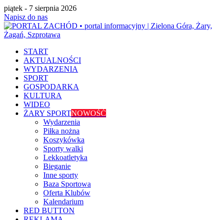
piątek - 7 sierpnia 2026
Napisz do nas
START
AKTUALNOŚCI
WYDARZENIA
SPORT
GOSPODARKA
KULTURA
WIDEO
ŻARY SPORT
NOWOŚĆ
Wydarzenia
Piłka nożna
Koszykówka
Sporty walki
Lekkoatletyka
Bieganie
Inne sporty
Baza Sportowa
Oferta Klubów
Kalendarium
RED BUTTON
REKLAMA