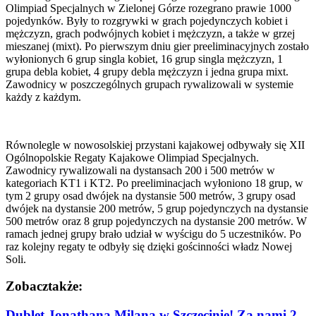
Olimpiad Specjalnych w Zielonej Górze rozegrano prawie 1000
pojedynków. Były to rozgrywki w grach pojedynczych kobiet i
mężczyzn, grach podwójnych kobiet i mężczyzn, a także w grzej
mieszanej (mixt). Po pierwszym dniu gier preeliminacyjnych zostało
wyłonionych 6 grup singla kobiet, 16 grup singla mężczyzn, 1
grupa debla kobiet, 4 grupy debla mężczyzn i jedna grupa mixt.
Zawodnicy w poszczególnych grupach rywalizowali w systemie
każdy z każdym.
Równolegle w nowosolskiej przystani kajakowej odbywały się XII
Ogólnopolskie Regaty Kajakowe Olimpiad Specjalnych.
Zawodnicy rywalizowali na dystansach 200 i 500 metrów w
kategoriach KT1 i KT2. Po preeliminacjach wyłoniono 18 grup, w
tym 2 grupy osad dwójek na dystansie 500 metrów, 3 grupy osad
dwójek na dystansie 200 metrów, 5 grup pojedynczych na dystansie
500 metrów oraz 8 grup pojedynczych na dystansie 200 metrów. W
ramach jednej grupy brało udział w wyścigu do 5 uczestników. Po
raz kolejny regaty te odbyły się dzięki gościnności władz Nowej
Soli.
Zobacz
także:
Dublet Jonathana Milana w Szczecinie! Za nami 2.