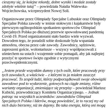
cieszymy się, że kolejne rekordy, dobre wyniki i medale zostały
zdobyte właśnie tutaj”
– powiedziała Natalia Walewska-
Wojciechowska, wiceprezydent Nowej Soli.
Organizowane przez Olimpiady Specjalne Lubuskie oraz Olimpiady
Specjalne Polska zawody w tenisie stołowym i kajakarstwie były
pierwszym ogólnopolskim spotkaniem sportowców Olimpiad
Specjalnych Polska po dłuższej przerwie spowodowanej pandemią
Covid-19. Przed organizatorami stało bardzo wiele wyzwań.
Dowodem tego, że poradzili sobie doskonale była wspaniała
atmosfera, obecna przez całe zawody. Zawodnicy, sędziowie,
zaproszeni goście, wolontariusze – wszyscy współpracowali z
uśmiechem na ustach i wzajemnie sobie pomagali, aby jak najlepiej
przeżyć te sportowe święto zgodnie z wytycznymi
przeciwepidemicznymi.
„Jestem przede wszystkim dumny z tych osób, które pracowały przy
tych zawodach, a właściwie – z którymi to ja miałem zaszczyt
pracować. To zespół ludzi, którzy podporządkowali swoje obowiązki
zawodowe pod to wydarzenie, gotowych na ciągłe zmiany, różne
warianty organizacji, zmieniające się przepisy
– powiedział Mariusz
Kubicki, przewodniczący Komitetu Organizacyjnego.
– Jednak
patrząc na wszystkich uczestników: zawodników Olimpiad
Specjalnych Polska i liderów, mogę powiedzieć, że to raczej my od
nich dużo bierzemy, niż im dajemy. Bo taka energia, którą oni mogą