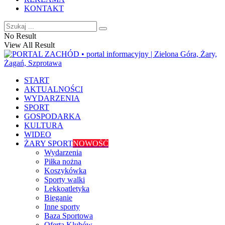
KONTAKT
No Result
View All Result
START
AKTUALNOŚCI
WYDARZENIA
SPORT
GOSPODARKA
KULTURA
WIDEO
ŻARY SPORT
NOWOŚĆ
Wydarzenia
Piłka nożna
Koszykówka
Sporty walki
Lekkoatletyka
Bieganie
Inne sporty
Baza Sportowa
Oferta Klubów