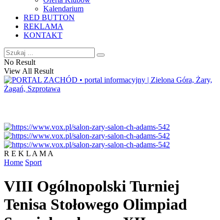
Kalendarium
RED BUTTON
REKLAMA
KONTAKT
No Result
View All Result
R E K L A M A
Home
Sport
VIII Ogólnopolski Turniej
Tenisa Stołowego Olimpiad