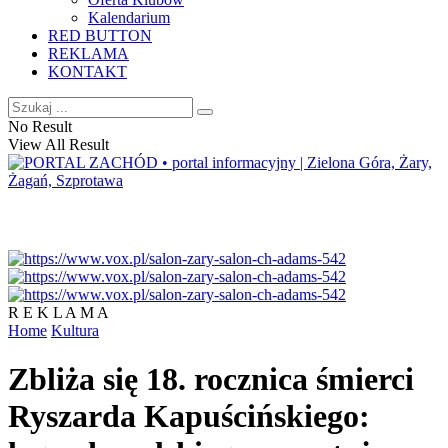
Kalendarium
RED BUTTON
REKLAMA
KONTAKT
No Result
View All Result
R E K L A M A
Home
Kultura
Zbliża się 18. rocznica śmierci
Ryszarda Kapuścińskiego: