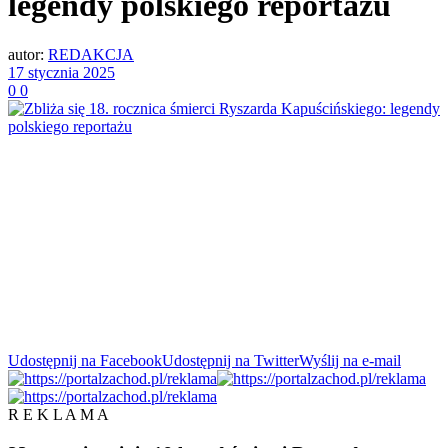
legendy polskiego reportażu
autor:
REDAKCJA
17 stycznia 2025
0
0
Udostępnij na Facebook
Udostępnij na Twitter
Wyślij na e-mail
R E K L A M A