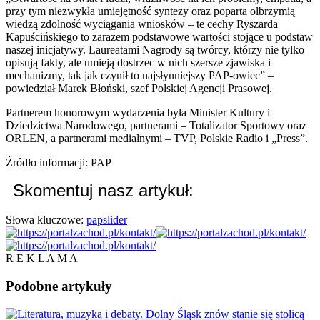
przy tym niezwykła umiejętność syntezy oraz poparta olbrzymią
wiedzą zdolność wyciągania wniosków – te cechy Ryszarda
Kapuścińskiego to zarazem podstawowe wartości stojące u podstaw
naszej inicjatywy. Laureatami Nagrody są twórcy, którzy nie tylko
opisują fakty, ale umieją dostrzec w nich szersze zjawiska i
mechanizmy, tak jak czynił to najsłynniejszy PAP-owiec” –
powiedział Marek Błoński, szef Polskiej Agencji Prasowej.
Partnerem honorowym wydarzenia była Minister Kultury i
Dziedzictwa Narodowego, partnerami – Totalizator Sportowy oraz
ORLEN, a partnerami medialnymi – TVP, Polskie Radio i „Press”.
Źródło informacji: PAP
Skomentuj nasz artykuł:
Słowa kluczowe:
pap
slider
R E K L A M A
Podobne
artykuły