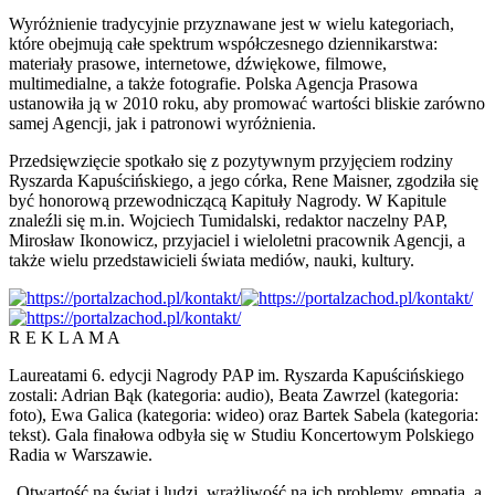
Wyróżnienie tradycyjnie przyznawane jest w wielu kategoriach,
które obejmują całe spektrum współczesnego dziennikarstwa:
materiały prasowe, internetowe, dźwiękowe, filmowe,
multimedialne, a także fotografie. Polska Agencja Prasowa
ustanowiła ją w 2010 roku, aby promować wartości bliskie zarówno
samej Agencji, jak i patronowi wyróżnienia.
Przedsięwzięcie spotkało się z pozytywnym przyjęciem rodziny
Ryszarda Kapuścińskiego, a jego córka, Rene Maisner, zgodziła się
być honorową przewodniczącą Kapituły Nagrody. W Kapitule
znaleźli się m.in. Wojciech Tumidalski, redaktor naczelny PAP,
Mirosław Ikonowicz, przyjaciel i wieloletni pracownik Agencji, a
także wielu przedstawicieli świata mediów, nauki, kultury.
R E K L A M A
Laureatami 6. edycji Nagrody PAP im. Ryszarda Kapuścińskiego
zostali: Adrian Bąk (kategoria: audio), Beata Zawrzel (kategoria:
foto), Ewa Galica (kategoria: wideo) oraz Bartek Sabela (kategoria:
tekst). Gala finałowa odbyła się w Studiu Koncertowym Polskiego
Radia w Warszawie.
„Otwartość na świat i ludzi, wrażliwość na ich problemy, empatia, a