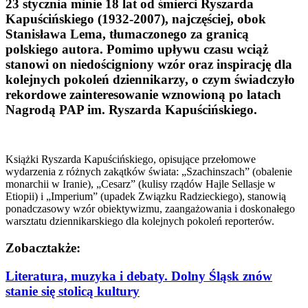
23 stycznia minie 18 lat od śmierci Ryszarda
Kapuścińskiego (1932-2007), najczęściej, obok
Stanisława Lema, tłumaczonego za granicą
polskiego autora. Pomimo upływu czasu wciąż
stanowi on niedościgniony wzór oraz inspirację dla
kolejnych pokoleń dziennikarzy, o czym świadczyło
rekordowe zainteresowanie wznowioną po latach
Nagrodą PAP im. Ryszarda Kapuścińskiego.
Książki Ryszarda Kapuścińskiego, opisujące przełomowe
wydarzenia z różnych zakątków świata: „Szachinszach” (obalenie
monarchii w Iranie), „Cesarz” (kulisy rządów Hajle Sellasje w
Etiopii) i „Imperium” (upadek Związku Radzieckiego), stanowią
ponadczasowy wzór obiektywizmu, zaangażowania i doskonałego
warsztatu dziennikarskiego dla kolejnych pokoleń reporterów.
Zobacz
także:
Literatura, muzyka i debaty. Dolny Śląsk znów
stanie się stolicą kultury