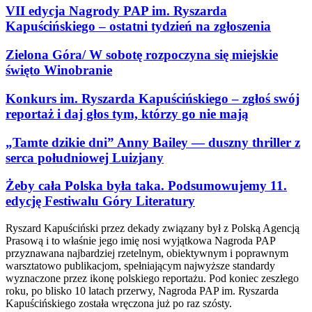
VII edycja Nagrody PAP im. Ryszarda
Kapuścińskiego – ostatni tydzień na zgłoszenia
Zielona Góra/ W sobotę rozpoczyna się miejskie
święto Winobranie
Konkurs im. Ryszarda Kapuścińskiego – zgłoś swój
reportaż i daj głos tym, którzy go nie mają
„Tamte dzikie dni” Anny Bailey — duszny thriller z
serca południowej Luizjany
Żeby cała Polska była taka. Podsumowujemy 11.
edycję Festiwalu Góry Literatury
Ryszard Kapuściński przez dekady związany był z Polską Agencją
Prasową i to właśnie jego imię nosi wyjątkowa Nagroda PAP
przyznawana najbardziej rzetelnym, obiektywnym i poprawnym
warsztatowo publikacjom, spełniającym najwyższe standardy
wyznaczone przez ikonę polskiego reportażu. Pod koniec zeszłego
roku, po blisko 10 latach przerwy, Nagroda PAP im. Ryszarda
Kapuścińskiego została wręczona już po raz szósty.