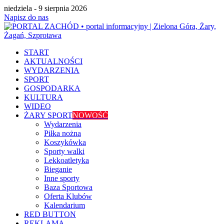
niedziela - 9 sierpnia 2026
Napisz do nas
START
AKTUALNOŚCI
WYDARZENIA
SPORT
GOSPODARKA
KULTURA
WIDEO
ŻARY SPORT
NOWOŚĆ
Wydarzenia
Piłka nożna
Koszykówka
Sporty walki
Lekkoatletyka
Bieganie
Inne sporty
Baza Sportowa
Oferta Klubów
Kalendarium
RED BUTTON
REKLAMA