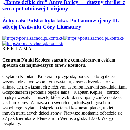
„Tamte dzikie dni” Anny Bailey — duszny thriller z
serca południowej Luizjany
Żeby cała Polska była taka. Podsumowujemy 11.
edycję Festiwalu Góry Literatury
R E K L A M A
Centrum Nauki Keplera startuje z comiesięcznym cyklem
spotkań dla najmłodszych fanów kosmosu.
Czytanki Kapitana Keplera to przygoda, podczas której dzieci
wezmą udział we wspólnym czytaniu, doświadczeniach oraz
animacjach, związanych z różnymi astronomicznymi zagadnieniami.
Gospodarzem spotkania będzie lalka – Kapitan Kepler – bardzo
mądry i wesoły staruszek, który wzbudzi sympatię zarówno dzieci
jak i rodziców. Zaprasza on swoich najmłodszych gości do
wspólnego czytania książek na temat kosmosu, planet, rakiet i
innych nurtujących dzieci spraw. Pierwsze spotkanie odbędzie się
27 października w Planetarium Wenus o godz. 12.00. Wstęp
bezpłatny.