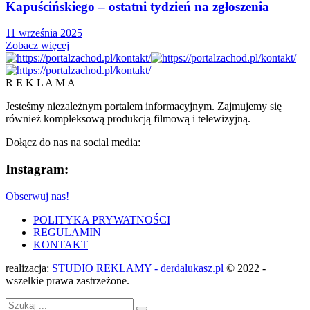
Kapuścińskiego – ostatni tydzień na zgłoszenia
11 września 2025
Zobacz więcej
R E K L A M A
Jesteśmy niezależnym portalem informacyjnym. Zajmujemy się
również kompleksową produkcją filmową i telewizyjną.
Dołącz do nas na social media:
Instagram:
Obserwuj nas!
POLITYKA PRYWATNOŚCI
REGULAMIN
KONTAKT
realizacja:
STUDIO REKLAMY - derdalukasz.pl
© 2022 -
wszelkie prawa zastrzeżone.