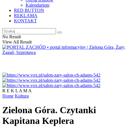
Kalendarium
RED BUTTON
REKLAMA
KONTAKT
No Result
View All Result
R E K L A M A
Home
Kultura
Zielona Góra. Czytanki
Kapitana Keplera