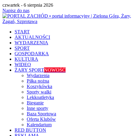
czwartek - 6 sierpnia 2026
Napisz do nas
START
AKTUALNOŚCI
WYDARZENIA
SPORT
GOSPODARKA
KULTURA
WIDEO
ŻARY SPORT
NOWOŚĆ
Wydarzenia
Piłka nożna
Koszykówka
Sporty walki
Lekkoatletyka
Bieganie
Inne sporty
Baza Sportowa
Oferta Klubów
Kalendarium
RED BUTTON
REKLAMA