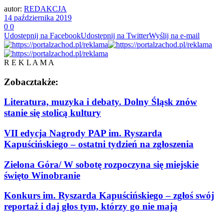
autor:
REDAKCJA
14 października 2019
0
0
Udostępnij na Facebook
Udostępnij na Twitter
Wyślij na e-mail
R E K L A M A
Zobacz
także:
Literatura, muzyka i debaty. Dolny Śląsk znów
stanie się stolicą kultury
VII edycja Nagrody PAP im. Ryszarda
Kapuścińskiego – ostatni tydzień na zgłoszenia
Zielona Góra/ W sobotę rozpoczyna się miejskie
święto Winobranie
Konkurs im. Ryszarda Kapuścińskiego – zgłoś swój
reportaż i daj głos tym, którzy go nie mają