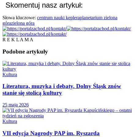
Skomentuj nasz artykuł:
Słowa kluczowe:
centrum nauki keplera
planetarium zielona
góra
zielona góra
R E K L A M A
Podobne
artykuły
Kultura
Literatura, muzyka i debaty. Dolny Śląsk znów
stanie się stolicą kultury
25 maja 2026
Kultura
VII edycja Nagrody PAP im. Ryszarda