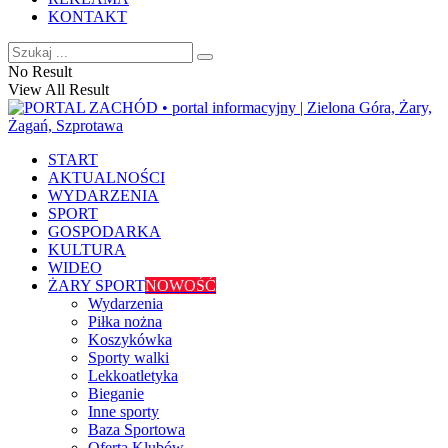
KONTAKT
No Result
View All Result
START
AKTUALNOŚCI
WYDARZENIA
SPORT
GOSPODARKA
KULTURA
WIDEO
ŻARY SPORT
NOWOŚĆ
Wydarzenia
Piłka nożna
Koszykówka
Sporty walki
Lekkoatletyka
Bieganie
Inne sporty
Baza Sportowa
Oferta Klubów