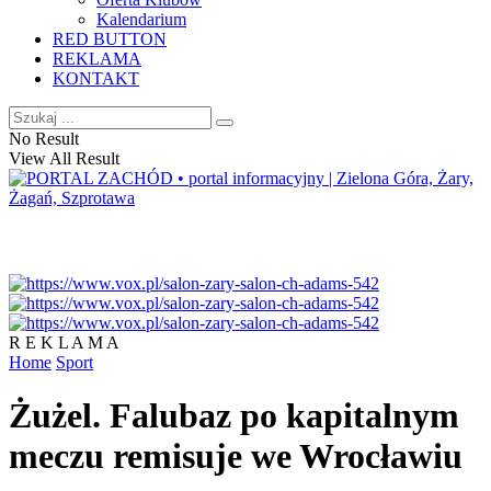
Kalendarium
RED BUTTON
REKLAMA
KONTAKT
No Result
View All Result
R E K L A M A
Home
Sport
Żużel. Falubaz po kapitalnym
meczu remisuje we Wrocławiu