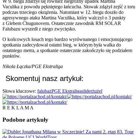
W 9. biegu zdarzył się również niegroźny upadek Martina
Vaculika z powodu pękniętego łańcucha. Słowak zdążył zejść z toru
podczas trzeciego okrążenia. Natomiast w 12. biegu doszło do
agresywnego ataku Martina Vaculika, który walczył o 3 punkty
z Glebem Chugunovem. Ostatecznie zawodnik RM SOLAR
Falubazu wyszedł z niego zwycięsko.
O końcowych losach tego bardzo wyrównanego i emocjonującego
spotkania zadecydował ostatni bieg, w którym była walka do
ostatniego metra, a spotkanie ostatecznie zakończyło się podziałem
punktów.
Nikola Łączka/PGE Ekstraliga
Skomentuj nasz artykuł:
Słowa kluczowe:
falubaz
PGE Ekstraliga
slider
żużel
R E K L A M A
Podobne
artykuły