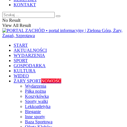
KONTAKT
No Result
View All Result
START
AKTUALNOŚCI
WYDARZENIA
SPORT
GOSPODARKA
KULTURA
WIDEO
ŻARY SPORT
NOWOŚĆ
Wydarzenia
Piłka nożna
Koszykówka
Sporty walki
Lekkoatletyka
Bieganie
Inne sporty
Baza Sportowa
Oferta Klubów