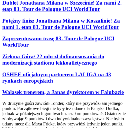
Dublet Jonathana Milana w Szczecinie! Za nami 2.
etap 83. Tour de Pologne UCI WorldTour
Potężny finisz Jonathana Milana w Koszalinie! Za
nami 1. etap 83. Tour de Pologne UCI WorldTour
Zaprezentowano trasę 83. Tour de Pologne UCI
WorldTour
Zielona Góra/ 22 mln zł dofinansowania do
modernizacji stadionu lekkoatletycznego
OSHEE oficjalnym partnerem LALIGA na 43
rynkach europejskich
Walasek trenerem, a Janas dyrektorem w Falubazie
W drużynie gości zawiódł Tonder, który nie przywiózł ani jednego
punktu. Początkowe biegi nie były też udane dla Patryka Dudka,
jednak w późniejszych gonitwach zaczął on punktować. Ostatecznie
zdobywając 9 punktów i dwa indywidualne zwycięstwa. Nie był to
udany mecz dla Maxa Fricke, który przywiózł jedynie jeden punkt.