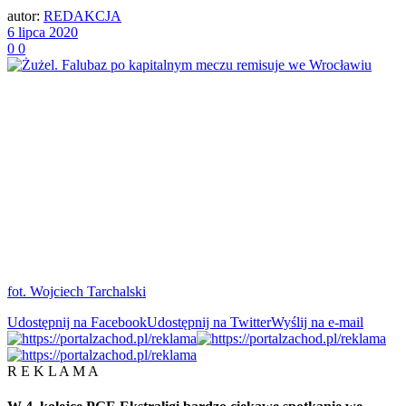
autor:
REDAKCJA
6 lipca 2020
0
0
fot. Wojciech Tarchalski
Udostępnij na Facebook
Udostępnij na Twitter
Wyślij na e-mail
R E K L A M A