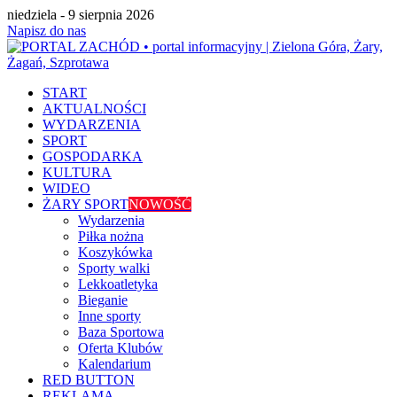
niedziela - 9 sierpnia 2026
Napisz do nas
START
AKTUALNOŚCI
WYDARZENIA
SPORT
GOSPODARKA
KULTURA
WIDEO
ŻARY SPORT
NOWOŚĆ
Wydarzenia
Piłka nożna
Koszykówka
Sporty walki
Lekkoatletyka
Bieganie
Inne sporty
Baza Sportowa
Oferta Klubów
Kalendarium
RED BUTTON
REKLAMA