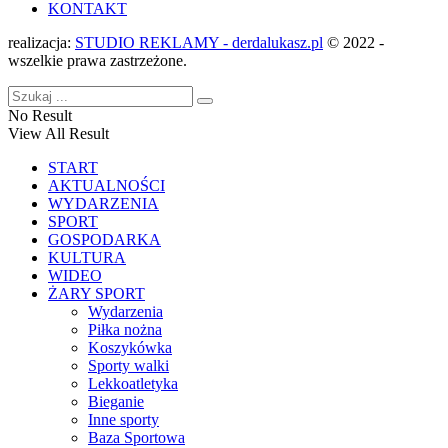
KONTAKT
realizacja:
STUDIO REKLAMY - derdalukasz.pl
© 2022 -
wszelkie prawa zastrzeżone.
No Result
View All Result
START
AKTUALNOŚCI
WYDARZENIA
SPORT
GOSPODARKA
KULTURA
WIDEO
ŻARY SPORT
Wydarzenia
Piłka nożna
Koszykówka
Sporty walki
Lekkoatletyka
Bieganie
Inne sporty
Baza Sportowa