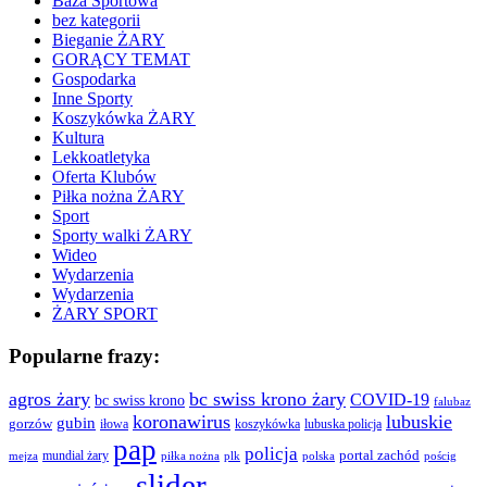
Baza Sportowa
bez kategorii
Bieganie ŻARY
GORĄCY TEMAT
Gospodarka
Inne Sporty
Koszykówka ŻARY
Kultura
Lekkoatletyka
Oferta Klubów
Piłka nożna ŻARY
Sport
Sporty walki ŻARY
Wideo
Wydarzenia
Wydarzenia
ŻARY SPORT
Popularne frazy:
agros żary
bc swiss krono żary
COVID-19
bc swiss krono
falubaz
koronawirus
lubuskie
gubin
gorzów
iłowa
lubuska policja
koszykówka
pap
policja
portal zachód
mundial żary
piłka nożna
plk
polska
pościg
mejza
slider