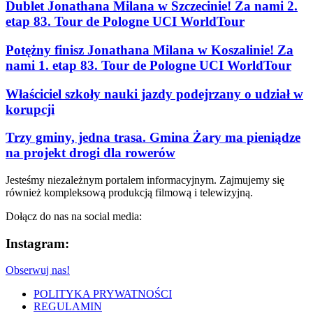
Dublet Jonathana Milana w Szczecinie! Za nami 2.
etap 83. Tour de Pologne UCI WorldTour
Potężny finisz Jonathana Milana w Koszalinie! Za
nami 1. etap 83. Tour de Pologne UCI WorldTour
Właściciel szkoły nauki jazdy podejrzany o udział w
korupcji
Trzy gminy, jedna trasa. Gmina Żary ma pieniądze
na projekt drogi dla rowerów
Jesteśmy niezależnym portalem informacyjnym. Zajmujemy się
również kompleksową produkcją filmową i telewizyjną.
Dołącz do nas na social media:
Instagram:
Obserwuj nas!
POLITYKA PRYWATNOŚCI
REGULAMIN