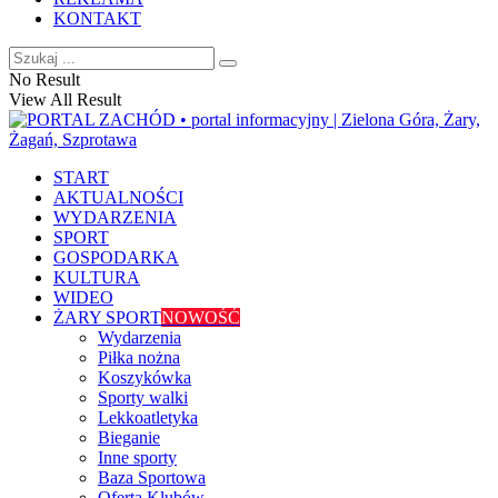
KONTAKT
No Result
View All Result
START
AKTUALNOŚCI
WYDARZENIA
SPORT
GOSPODARKA
KULTURA
WIDEO
ŻARY SPORT
NOWOŚĆ
Wydarzenia
Piłka nożna
Koszykówka
Sporty walki
Lekkoatletyka
Bieganie
Inne sporty
Baza Sportowa
Oferta Klubów