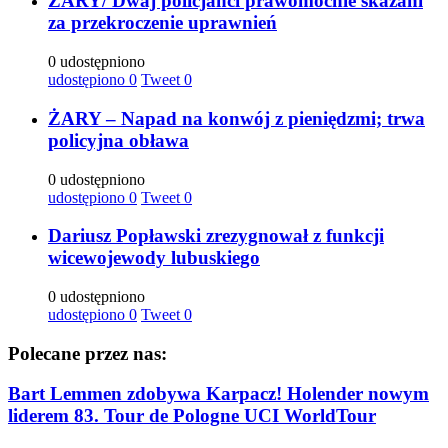
ŻARY/ Dwaj policjanci prawomocnie skazani
za przekroczenie uprawnień
0 udostępniono
udostępiono
0
Tweet
0
ŻARY – Napad na konwój z pieniędzmi; trwa
policyjna obława
0 udostępniono
udostępiono
0
Tweet
0
Dariusz Popławski zrezygnował z funkcji
wicewojewody lubuskiego
0 udostępniono
udostępiono
0
Tweet
0
Polecane przez nas:
Bart Lemmen zdobywa Karpacz! Holender nowym
liderem 83. Tour de Pologne UCI WorldTour