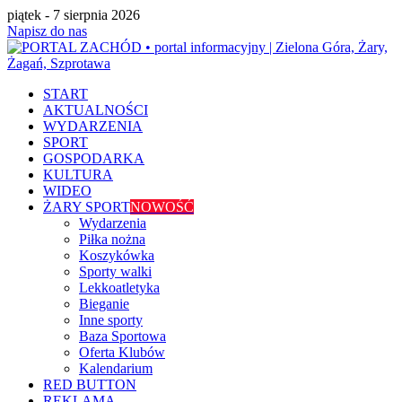
piątek - 7 sierpnia 2026
Napisz do nas
START
AKTUALNOŚCI
WYDARZENIA
SPORT
GOSPODARKA
KULTURA
WIDEO
ŻARY SPORT
NOWOŚĆ
Wydarzenia
Piłka nożna
Koszykówka
Sporty walki
Lekkoatletyka
Bieganie
Inne sporty
Baza Sportowa
Oferta Klubów
Kalendarium
RED BUTTON
REKLAMA