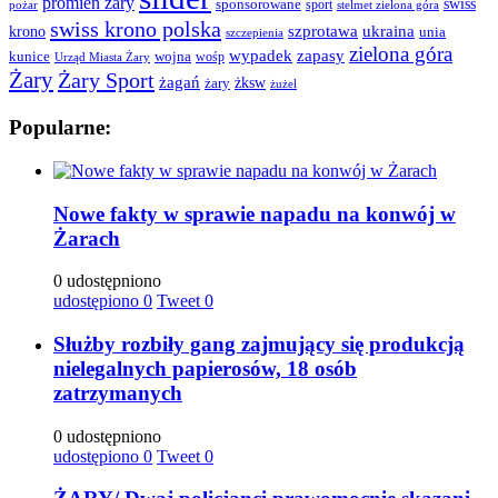
promień żary
swiss
sponsorowane
sport
pożar
stelmet zielona góra
swiss krono polska
ukraina
krono
szprotawa
unia
szczepienia
zielona góra
wypadek
zapasy
kunice
wojna
wośp
Urząd Miasta Żary
Żary
Żary Sport
żagań
żksw
żary
żużel
Popularne:
Nowe fakty w sprawie napadu na konwój w
Żarach
0 udostępniono
udostępiono
0
Tweet
0
Służby rozbiły gang zajmujący się produkcją
nielegalnych papierosów, 18 osób
zatrzymanych
0 udostępniono
udostępiono
0
Tweet
0