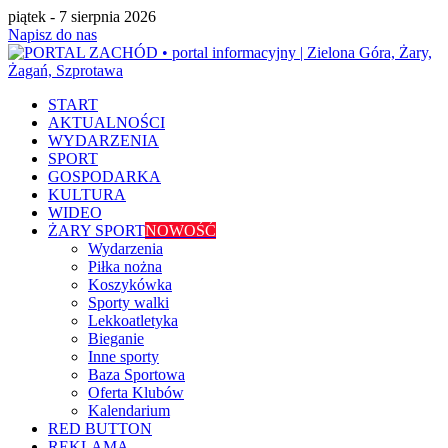
piątek - 7 sierpnia 2026
Napisz do nas
START
AKTUALNOŚCI
WYDARZENIA
SPORT
GOSPODARKA
KULTURA
WIDEO
ŻARY SPORT
NOWOŚĆ
Wydarzenia
Piłka nożna
Koszykówka
Sporty walki
Lekkoatletyka
Bieganie
Inne sporty
Baza Sportowa
Oferta Klubów
Kalendarium
RED BUTTON
REKLAMA