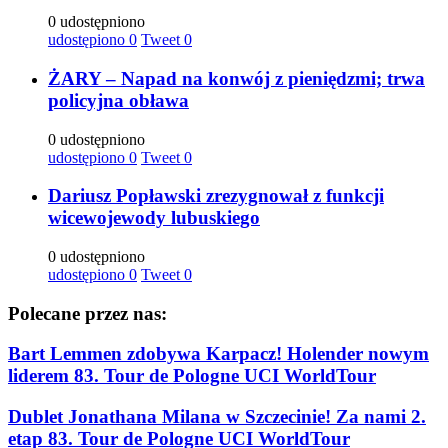
0 udostępniono
udostępiono
0
Tweet
0
ŻARY – Napad na konwój z pieniędzmi; trwa
policyjna obława
0 udostępniono
udostępiono
0
Tweet
0
Dariusz Popławski zrezygnował z funkcji
wicewojewody lubuskiego
0 udostępniono
udostępiono
0
Tweet
0
Polecane przez nas:
Bart Lemmen zdobywa Karpacz! Holender nowym
liderem 83. Tour de Pologne UCI WorldTour
Dublet Jonathana Milana w Szczecinie! Za nami 2.
etap 83. Tour de Pologne UCI WorldTour