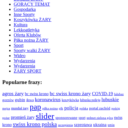
GORĄCY TEMAT
Gospodarka
Inne Sporty
Koszykówka ŻARY
Kultura
Lekkoatletyka
Oferta Klubów
Piłka nożna ŻARY
Sport
Sporty walki ŻARY
Wideo
Wydarzenia
Wydarzenia
ŻARY SPORT
Popularne frazy:
agros żary
bc swiss krono żary
COVID-19
bc swiss krono
falubaz
koronawirus
lubuskie
gubin
gorzów
iłowa
lubuska policja
koszykówka
pap
policja
portal zachód
mundial żary
piłka nożna
plk
polska
pościg
mejza
slider
promień żary
swiss
sponsorowane
sport
pożar
stelmet zielona góra
swiss krono polska
ukraina
krono
szprotawa
unia
szczepienia