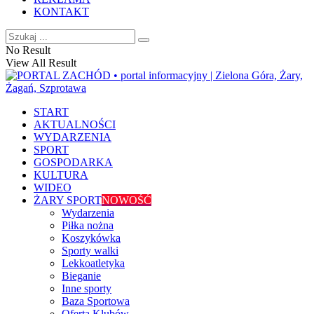
KONTAKT
No Result
View All Result
START
AKTUALNOŚCI
WYDARZENIA
SPORT
GOSPODARKA
KULTURA
WIDEO
ŻARY SPORT
NOWOŚĆ
Wydarzenia
Piłka nożna
Koszykówka
Sporty walki
Lekkoatletyka
Bieganie
Inne sporty
Baza Sportowa
Oferta Klubów