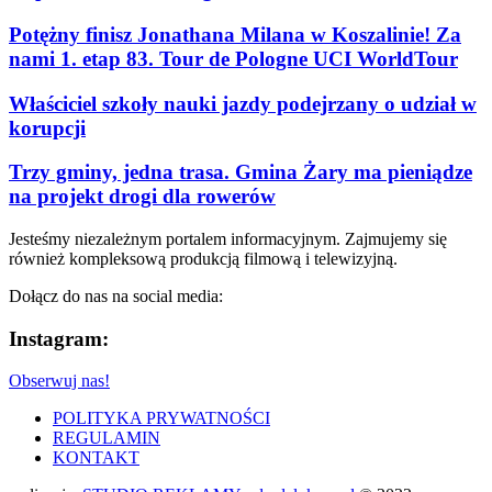
Potężny finisz Jonathana Milana w Koszalinie! Za
nami 1. etap 83. Tour de Pologne UCI WorldTour
Właściciel szkoły nauki jazdy podejrzany o udział w
korupcji
Trzy gminy, jedna trasa. Gmina Żary ma pieniądze
na projekt drogi dla rowerów
Jesteśmy niezależnym portalem informacyjnym. Zajmujemy się
również kompleksową produkcją filmową i telewizyjną.
Dołącz do nas na social media:
Instagram:
Obserwuj nas!
POLITYKA PRYWATNOŚCI
REGULAMIN
KONTAKT