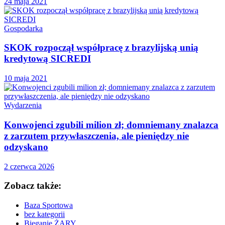
24 maja 2021
Gospodarka
SKOK rozpoczął współpracę z brazylijską unią
kredytową SICREDI
10 maja 2021
Wydarzenia
Konwojenci zgubili milion zł; domniemany znalazca
z zarzutem przywłaszczenia, ale pieniędzy nie
odzyskano
2 czerwca 2026
Zobacz także:
Baza Sportowa
bez kategorii
Bieganie ŻARY