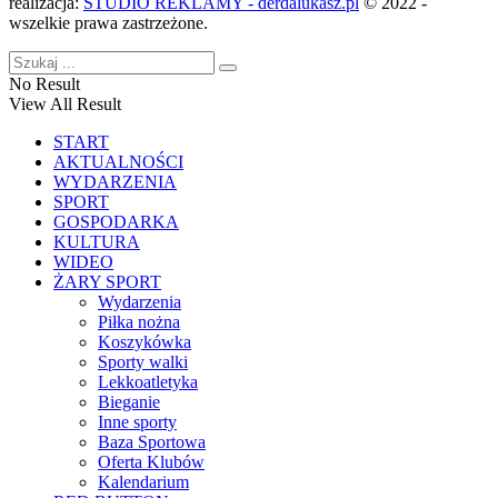
realizacja:
STUDIO REKLAMY - derdalukasz.pl
© 2022 -
wszelkie prawa zastrzeżone.
No Result
View All Result
START
AKTUALNOŚCI
WYDARZENIA
SPORT
GOSPODARKA
KULTURA
WIDEO
ŻARY SPORT
Wydarzenia
Piłka nożna
Koszykówka
Sporty walki
Lekkoatletyka
Bieganie
Inne sporty
Baza Sportowa
Oferta Klubów
Kalendarium