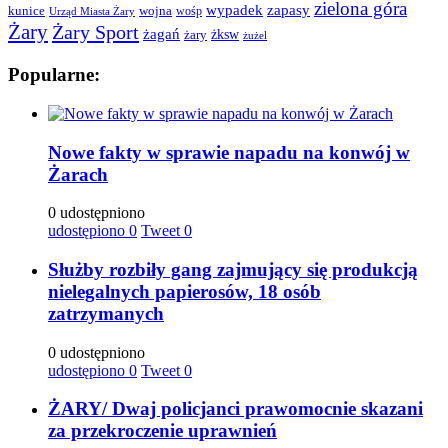
zielona góra
wypadek
zapasy
kunice
wojna
wośp
Urząd Miasta Żary
Żary
Żary Sport
żagań
żksw
żary
żużel
Popularne:
Nowe fakty w sprawie napadu na konwój w
Żarach
0 udostępniono
udostępiono
0
Tweet
0
Służby rozbiły gang zajmujący się produkcją
nielegalnych papierosów, 18 osób
zatrzymanych
0 udostępniono
udostępiono
0
Tweet
0
ŻARY/ Dwaj policjanci prawomocnie skazani
za przekroczenie uprawnień