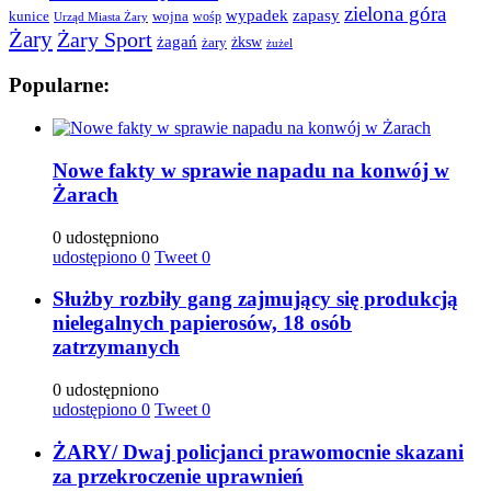
zielona góra
wypadek
zapasy
kunice
wojna
wośp
Urząd Miasta Żary
Żary
Żary Sport
żagań
żksw
żary
żużel
Popularne:
Nowe fakty w sprawie napadu na konwój w
Żarach
0 udostępniono
udostępiono
0
Tweet
0
Służby rozbiły gang zajmujący się produkcją
nielegalnych papierosów, 18 osób
zatrzymanych
0 udostępniono
udostępiono
0
Tweet
0
ŻARY/ Dwaj policjanci prawomocnie skazani
za przekroczenie uprawnień