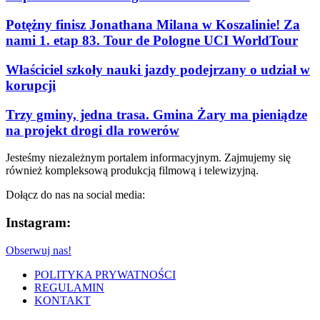
Potężny finisz Jonathana Milana w Koszalinie! Za
nami 1. etap 83. Tour de Pologne UCI WorldTour
Właściciel szkoły nauki jazdy podejrzany o udział w
korupcji
Trzy gminy, jedna trasa. Gmina Żary ma pieniądze
na projekt drogi dla rowerów
Jesteśmy niezależnym portalem informacyjnym. Zajmujemy się
również kompleksową produkcją filmową i telewizyjną.
Dołącz do nas na social media:
Instagram:
Obserwuj nas!
POLITYKA PRYWATNOŚCI
REGULAMIN
KONTAKT