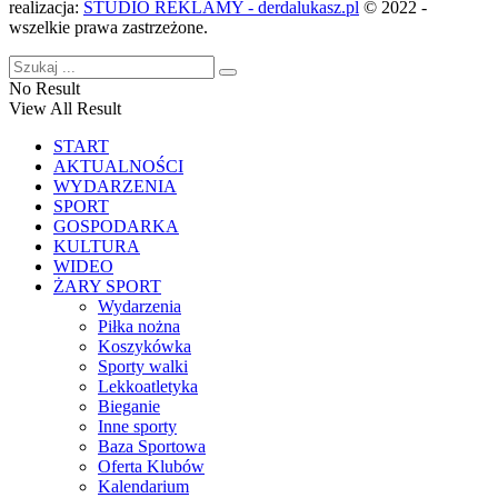
realizacja:
STUDIO REKLAMY - derdalukasz.pl
© 2022 -
wszelkie prawa zastrzeżone.
No Result
View All Result
START
AKTUALNOŚCI
WYDARZENIA
SPORT
GOSPODARKA
KULTURA
WIDEO
ŻARY SPORT
Wydarzenia
Piłka nożna
Koszykówka
Sporty walki
Lekkoatletyka
Bieganie
Inne sporty
Baza Sportowa
Oferta Klubów
Kalendarium