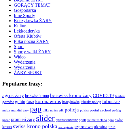
GORĄCY TEMAT
Gospodarka
Inne Sporty
Koszykówka ŻARY
Kultura
Lekkoatletyka
Oferta Klubów
Piłka nożna ŻARY
Sport
Sporty walki ŻARY
Wideo
Wydarzenia
Wydarzenia
ŻARY SPORT
Popularne frazy:
agros żary
bc swiss krono żary
COVID-19
bc swiss krono
falubaz
koronawirus
lubuskie
gubin
gorzów
iłowa
lubuska policja
koszykówka
pap
policja
portal zachód
mundial żary
piłka nożna
plk
polska
pościg
mejza
slider
promień żary
swiss
sponsorowane
sport
pożar
stelmet zielona góra
swiss krono polska
ukraina
krono
szprotawa
unia
szczepienia