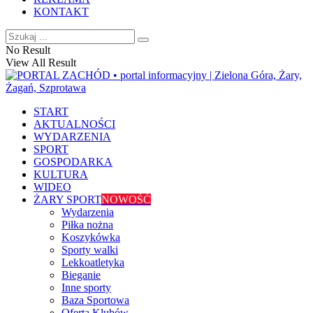
KONTAKT
No Result
View All Result
START
AKTUALNOŚCI
WYDARZENIA
SPORT
GOSPODARKA
KULTURA
WIDEO
ŻARY SPORT
NOWOŚĆ
Wydarzenia
Piłka nożna
Koszykówka
Sporty walki
Lekkoatletyka
Bieganie
Inne sporty
Baza Sportowa
Oferta Klubów