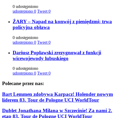
0 udostępniono
udostępiono
0
Tweet
0
ŻARY – Napad na konwój z pieniędzmi; trwa
policyjna obława
0 udostępniono
udostępiono
0
Tweet
0
Dariusz Popławski zrezygnował z funkcji
wicewojewody lubuskiego
0 udostępniono
udostępiono
0
Tweet
0
Polecane przez nas:
Bart Lemmen zdobywa Karpacz! Holender nowym
liderem 83. Tour de Pologne UCI WorldTour
Dublet Jonathana Milana w Szczecinie! Za nami 2.
etap 83. Tour de Pologne UCI WorldTour