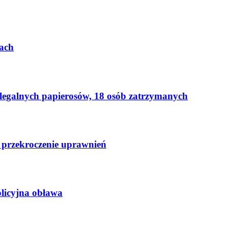
ach
elegalnych papierosów, 18 osób zatrzymanych
 przekroczenie uprawnień
licyjna obława