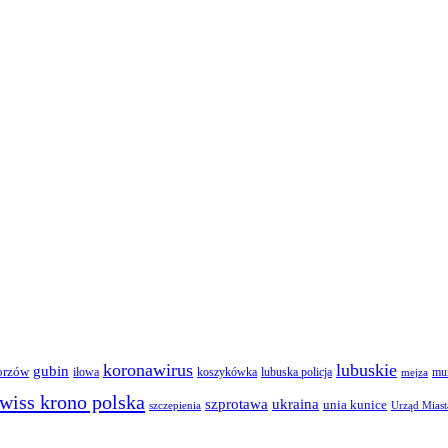
koronawirus
lubuskie
gubin
orzów
iłowa
lubuska policja
koszykówka
mun
mejza
wiss krono polska
ukraina
szprotawa
unia kunice
szczepienia
Urząd Miast