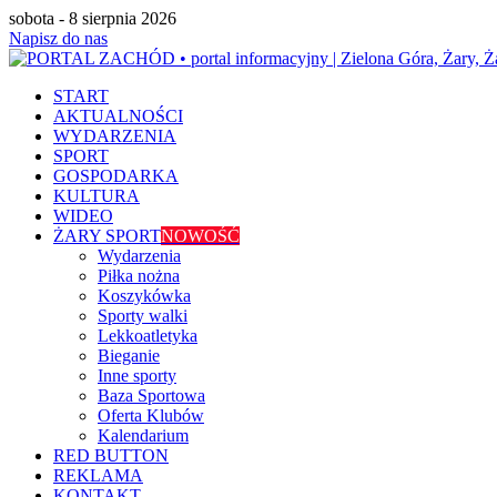
sobota - 8 sierpnia 2026
Napisz do nas
START
AKTUALNOŚCI
WYDARZENIA
SPORT
GOSPODARKA
KULTURA
WIDEO
ŻARY SPORT
NOWOŚĆ
Wydarzenia
Piłka nożna
Koszykówka
Sporty walki
Lekkoatletyka
Bieganie
Inne sporty
Baza Sportowa
Oferta Klubów
Kalendarium
RED BUTTON
REKLAMA
KONTAKT