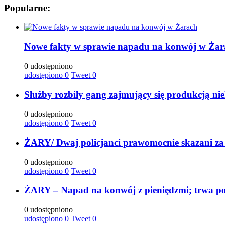
Popularne:
Nowe fakty w sprawie napadu na konwój w Żar
0 udostępniono
udostępiono
0
Tweet
0
Służby rozbiły gang zajmujący się produkcją ni
0 udostępniono
udostępiono
0
Tweet
0
ŻARY/ Dwaj policjanci prawomocnie skazani za
0 udostępniono
udostępiono
0
Tweet
0
ŻARY – Napad na konwój z pieniędzmi; trwa po
0 udostępniono
udostępiono
0
Tweet
0