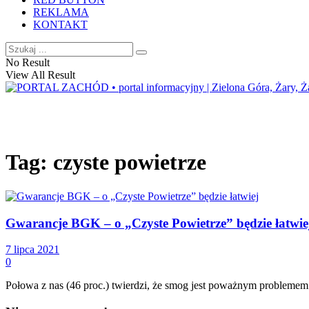
REKLAMA
KONTAKT
No Result
View All Result
Tag:
czyste powietrze
Gwarancje BGK – o „Czyste Powietrze” będzie łatwie
7 lipca 2021
0
Połowa z nas (46 proc.) twierdzi, że smog jest poważnym problemem w