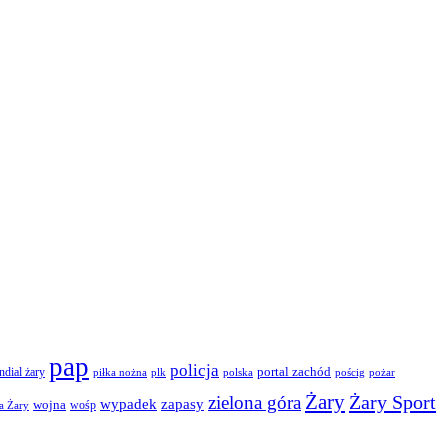
pap
policja
portal zachód
dial żary
piłka nożna
plk
polska
pościg
pożar
Żary
Żary Sport
zielona góra
wypadek
zapasy
wojna
wośp
a Żary