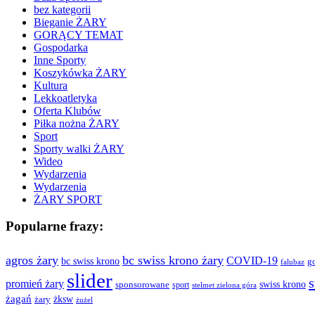
bez kategorii
Bieganie ŻARY
GORĄCY TEMAT
Gospodarka
Inne Sporty
Koszykówka ŻARY
Kultura
Lekkoatletyka
Oferta Klubów
Piłka nożna ŻARY
Sport
Sporty walki ŻARY
Wideo
Wydarzenia
Wydarzenia
ŻARY SPORT
Popularne frazy:
agros żary
bc swiss krono żary
COVID-19
bc swiss krono
g
falubaz
slider
s
promień żary
swiss krono
sponsorowane
sport
stelmet zielona góra
żagań
żksw
żary
żużel