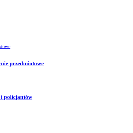
wnie przedmiotowe
 policjantów