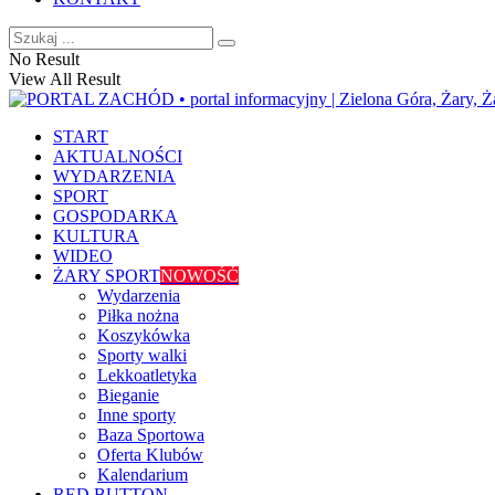
No Result
View All Result
START
AKTUALNOŚCI
WYDARZENIA
SPORT
GOSPODARKA
KULTURA
WIDEO
ŻARY SPORT
NOWOŚĆ
Wydarzenia
Piłka nożna
Koszykówka
Sporty walki
Lekkoatletyka
Bieganie
Inne sporty
Baza Sportowa
Oferta Klubów
Kalendarium
RED BUTTON