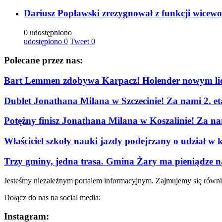
Dariusz Popławski zrezygnował z funkcji wicew
0 udostępniono
udostępiono
0
Tweet
0
Polecane przez nas:
Bart Lemmen zdobywa Karpacz! Holender nowym lid
Dublet Jonathana Milana w Szczecinie! Za nami 2. e
Potężny finisz Jonathana Milana w Koszalinie! Za n
Właściciel szkoły nauki jazdy podejrzany o udział w 
Trzy gminy, jedna trasa. Gmina Żary ma pieniądze n
Jesteśmy niezależnym portalem informacyjnym. Zajmujemy się równi
Dołącz do nas na social media:
Instagram: