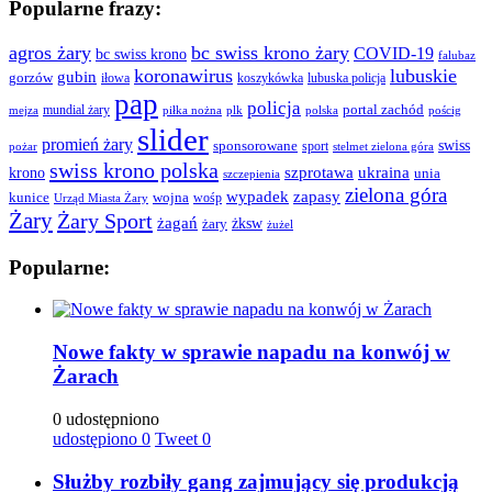
Popularne frazy:
agros żary
bc swiss krono żary
COVID-19
bc swiss krono
falubaz
koronawirus
lubuskie
gubin
gorzów
iłowa
lubuska policja
koszykówka
pap
policja
portal zachód
mundial żary
piłka nożna
plk
polska
pościg
mejza
slider
promień żary
swiss
sponsorowane
sport
pożar
stelmet zielona góra
swiss krono polska
ukraina
krono
szprotawa
unia
szczepienia
zielona góra
wypadek
zapasy
kunice
wojna
wośp
Urząd Miasta Żary
Żary
Żary Sport
żagań
żksw
żary
żużel
Popularne:
Nowe fakty w sprawie napadu na konwój w
Żarach
0 udostępniono
udostępiono
0
Tweet
0
Służby rozbiły gang zajmujący się produkcją