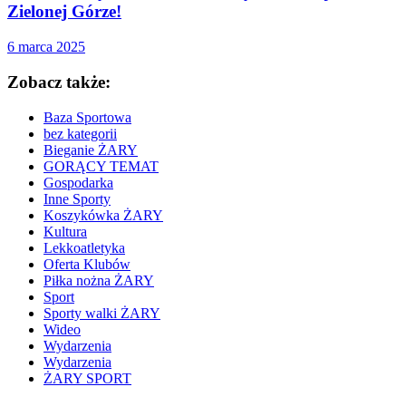
Zielonej Górze!
6 marca 2025
Zobacz także:
Baza Sportowa
bez kategorii
Bieganie ŻARY
GORĄCY TEMAT
Gospodarka
Inne Sporty
Koszykówka ŻARY
Kultura
Lekkoatletyka
Oferta Klubów
Piłka nożna ŻARY
Sport
Sporty walki ŻARY
Wideo
Wydarzenia
Wydarzenia
ŻARY SPORT