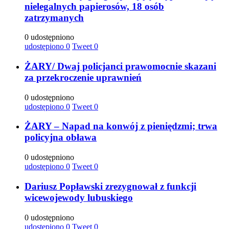
nielegalnych papierosów, 18 osób
zatrzymanych
0 udostępniono
udostępiono
0
Tweet
0
ŻARY/ Dwaj policjanci prawomocnie skazani
za przekroczenie uprawnień
0 udostępniono
udostępiono
0
Tweet
0
ŻARY – Napad na konwój z pieniędzmi; trwa
policyjna obława
0 udostępniono
udostępiono
0
Tweet
0
Dariusz Popławski zrezygnował z funkcji
wicewojewody lubuskiego
0 udostępniono
udostępiono
0
Tweet
0