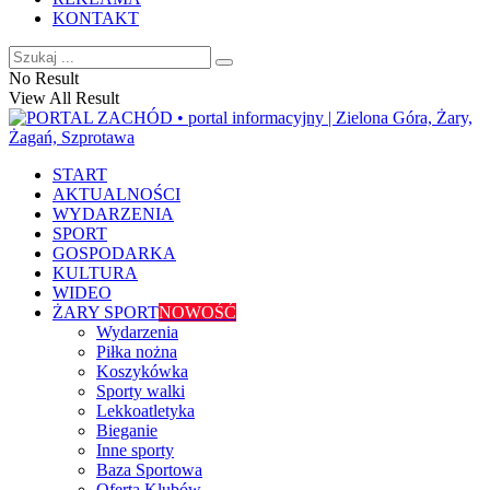
KONTAKT
No Result
View All Result
START
AKTUALNOŚCI
WYDARZENIA
SPORT
GOSPODARKA
KULTURA
WIDEO
ŻARY SPORT
NOWOŚĆ
Wydarzenia
Piłka nożna
Koszykówka
Sporty walki
Lekkoatletyka
Bieganie
Inne sporty
Baza Sportowa
Oferta Klubów