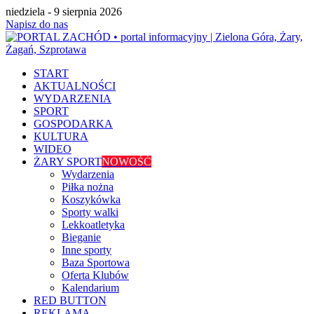
niedziela - 9 sierpnia 2026
Napisz do nas
START
AKTUALNOŚCI
WYDARZENIA
SPORT
GOSPODARKA
KULTURA
WIDEO
ŻARY SPORT
NOWOŚĆ
Wydarzenia
Piłka nożna
Koszykówka
Sporty walki
Lekkoatletyka
Bieganie
Inne sporty
Baza Sportowa
Oferta Klubów
Kalendarium
RED BUTTON
REKLAMA