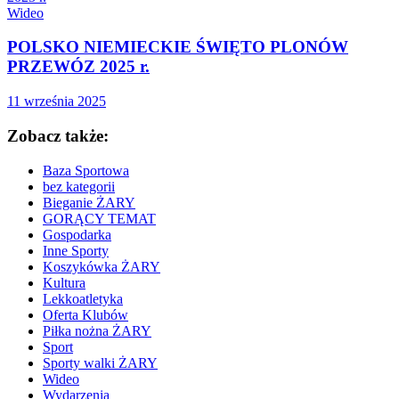
Wideo
POLSKO NIEMIECKIE ŚWIĘTO PLONÓW
PRZEWÓZ 2025 r.
11 września 2025
Zobacz także:
Baza Sportowa
bez kategorii
Bieganie ŻARY
GORĄCY TEMAT
Gospodarka
Inne Sporty
Koszykówka ŻARY
Kultura
Lekkoatletyka
Oferta Klubów
Piłka nożna ŻARY
Sport
Sporty walki ŻARY
Wideo
Wydarzenia