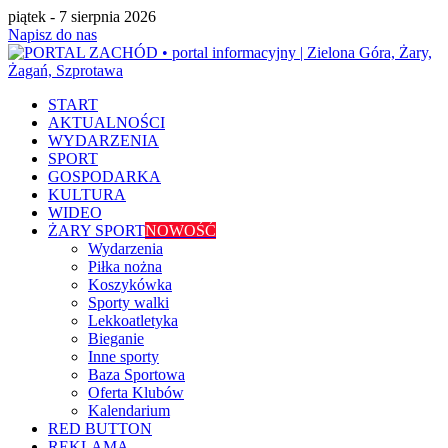
piątek - 7 sierpnia 2026
Napisz do nas
START
AKTUALNOŚCI
WYDARZENIA
SPORT
GOSPODARKA
KULTURA
WIDEO
ŻARY SPORT
NOWOŚĆ
Wydarzenia
Piłka nożna
Koszykówka
Sporty walki
Lekkoatletyka
Bieganie
Inne sporty
Baza Sportowa
Oferta Klubów
Kalendarium
RED BUTTON
REKLAMA