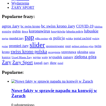
Wydarzenia
ŻARY SPORT
Popularne frazy:
agros żary
bc swiss krono żary
COVID-19
bc swiss krono
falubaz
koronawirus
lubuskie
gubin
gorzów
iłowa
lubuska policja
koszykówka
pap
policja
portal zachód
mundial żary
piłka nożna
plk
polska
pościg
mejza
slider
promień żary
swiss
sponsorowane
sport
pożar
stelmet zielona góra
swiss krono polska
ukraina
krono
szprotawa
unia
szczepienia
zielona góra
wypadek
zapasy
kunice
wojna
wośp
Urząd Miasta Żary
Żary
Żary Sport
żagań
żksw
żary
żużel
Popularne:
Nowe fakty w sprawie napadu na konwój w
Żarach
0 udostępniono