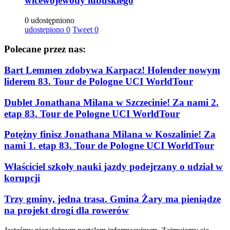
wicewojewody lubuskiego
0 udostępniono
udostępiono
0
Tweet
0
Polecane przez nas:
Bart Lemmen zdobywa Karpacz! Holender nowym
liderem 83. Tour de Pologne UCI WorldTour
Dublet Jonathana Milana w Szczecinie! Za nami 2.
etap 83. Tour de Pologne UCI WorldTour
Potężny finisz Jonathana Milana w Koszalinie! Za
nami 1. etap 83. Tour de Pologne UCI WorldTour
Właściciel szkoły nauki jazdy podejrzany o udział w
korupcji
Trzy gminy, jedna trasa. Gmina Żary ma pieniądze
na projekt drogi dla rowerów