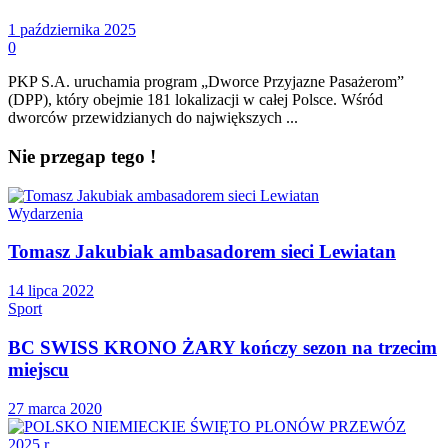
1 października 2025
0
PKP S.A. uruchamia program „Dworce Przyjazne Pasażerom”
(DPP), który obejmie 181 lokalizacji w całej Polsce. Wśród
dworców przewidzianych do największych ...
Nie przegap tego !
Wydarzenia
Tomasz Jakubiak ambasadorem sieci Lewiatan
14 lipca 2022
Sport
BC SWISS KRONO ŻARY kończy sezon na trzecim
miejscu
27 marca 2020