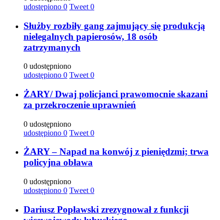
udostępiono
0
Tweet
0
Służby rozbiły gang zajmujący się produkcją
nielegalnych papierosów, 18 osób
zatrzymanych
0 udostępniono
udostępiono
0
Tweet
0
ŻARY/ Dwaj policjanci prawomocnie skazani
za przekroczenie uprawnień
0 udostępniono
udostępiono
0
Tweet
0
ŻARY – Napad na konwój z pieniędzmi; trwa
policyjna obława
0 udostępniono
udostępiono
0
Tweet
0
Dariusz Popławski zrezygnował z funkcji