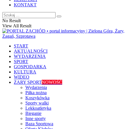
KONTAKT
No Result
View All Result
START
AKTUALNOŚCI
WYDARZENIA
SPORT
GOSPODARKA
KULTURA
WIDEO
ŻARY SPORT
NOWOŚĆ
Wydarzenia
Piłka nożna
Koszykówka
Sporty walki
Lekkoatletyka
Bieganie
Inne sporty
Baza Sportowa
Oferta Klubów