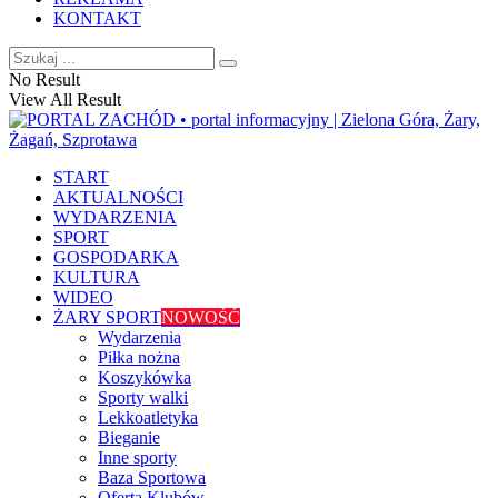
KONTAKT
No Result
View All Result
START
AKTUALNOŚCI
WYDARZENIA
SPORT
GOSPODARKA
KULTURA
WIDEO
ŻARY SPORT
NOWOŚĆ
Wydarzenia
Piłka nożna
Koszykówka
Sporty walki
Lekkoatletyka
Bieganie
Inne sporty
Baza Sportowa
Oferta Klubów