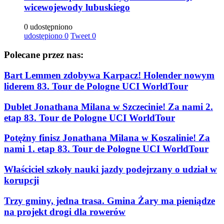
wicewojewody lubuskiego
0 udostępniono
udostępiono
0
Tweet
0
Polecane przez nas:
Bart Lemmen zdobywa Karpacz! Holender nowym
liderem 83. Tour de Pologne UCI WorldTour
Dublet Jonathana Milana w Szczecinie! Za nami 2.
etap 83. Tour de Pologne UCI WorldTour
Potężny finisz Jonathana Milana w Koszalinie! Za
nami 1. etap 83. Tour de Pologne UCI WorldTour
Właściciel szkoły nauki jazdy podejrzany o udział w
korupcji
Trzy gminy, jedna trasa. Gmina Żary ma pieniądze
na projekt drogi dla rowerów