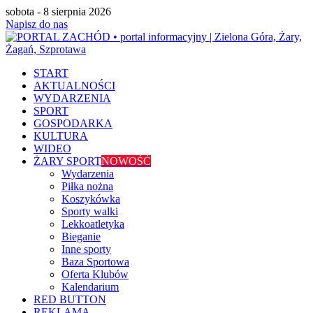
sobota - 8 sierpnia 2026
Napisz do nas
START
AKTUALNOŚCI
WYDARZENIA
SPORT
GOSPODARKA
KULTURA
WIDEO
ŻARY SPORT
NOWOŚĆ
Wydarzenia
Piłka nożna
Koszykówka
Sporty walki
Lekkoatletyka
Bieganie
Inne sporty
Baza Sportowa
Oferta Klubów
Kalendarium
RED BUTTON
REKLAMA