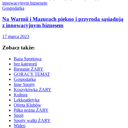
Gospodarka
Na Warmii i Mazurach piękno i przyroda sąsiadują
z innowacyjnym biznesem
17 marca 2023
Zobacz także:
Baza Sportowa
bez kategorii
Bieganie ŻARY
GORĄCY TEMAT
Gospodarka
Inne Sporty
Koszykówka ŻARY
Kultura
Lekkoatletyka
Oferta Klubów
Piłka nożna ŻARY
Sport
Sporty walki ŻARY
Wideo