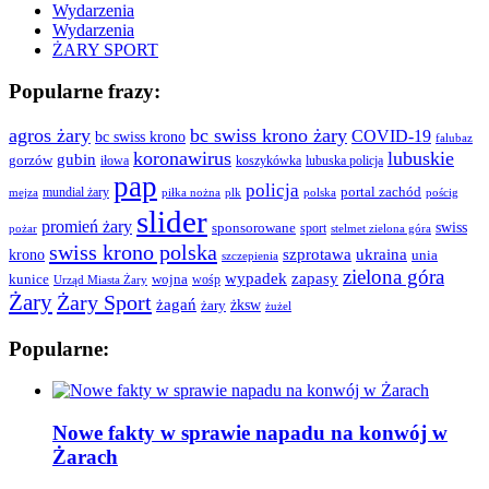
Wydarzenia
Wydarzenia
ŻARY SPORT
Popularne frazy:
agros żary
bc swiss krono żary
COVID-19
bc swiss krono
falubaz
koronawirus
lubuskie
gubin
gorzów
iłowa
lubuska policja
koszykówka
pap
policja
portal zachód
mundial żary
piłka nożna
plk
polska
pościg
mejza
slider
promień żary
swiss
sponsorowane
sport
pożar
stelmet zielona góra
swiss krono polska
ukraina
krono
szprotawa
unia
szczepienia
zielona góra
wypadek
zapasy
kunice
wojna
wośp
Urząd Miasta Żary
Żary
Żary Sport
żagań
żksw
żary
żużel
Popularne:
Nowe fakty w sprawie napadu na konwój w
Żarach