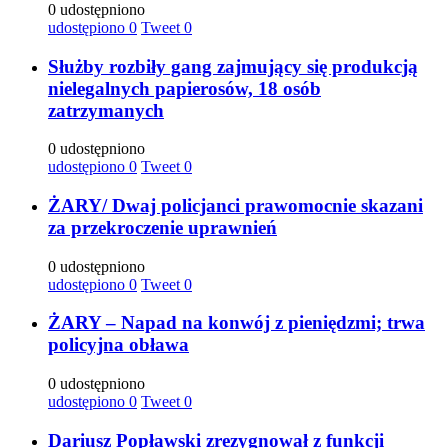
0 udostępniono
udostępiono
0
Tweet
0
Służby rozbiły gang zajmujący się produkcją
nielegalnych papierosów, 18 osób
zatrzymanych
0 udostępniono
udostępiono
0
Tweet
0
ŻARY/ Dwaj policjanci prawomocnie skazani
za przekroczenie uprawnień
0 udostępniono
udostępiono
0
Tweet
0
ŻARY – Napad na konwój z pieniędzmi; trwa
policyjna obława
0 udostępniono
udostępiono
0
Tweet
0
Dariusz Popławski zrezygnował z funkcji