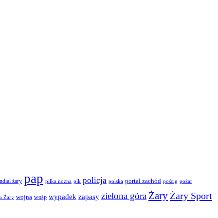
pap
policja
portal zachód
dial żary
piłka nożna
plk
polska
pościg
pożar
Żary
Żary Sport
zielona góra
wypadek
zapasy
wojna
wośp
a Żary