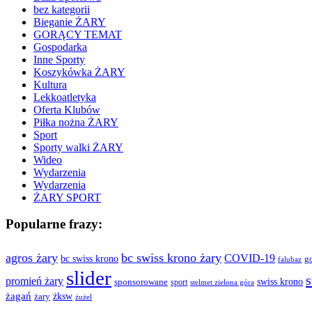
bez kategorii
Bieganie ŻARY
GORĄCY TEMAT
Gospodarka
Inne Sporty
Koszykówka ŻARY
Kultura
Lekkoatletyka
Oferta Klubów
Piłka nożna ŻARY
Sport
Sporty walki ŻARY
Wideo
Wydarzenia
Wydarzenia
ŻARY SPORT
Popularne frazy:
agros żary
bc swiss krono żary
COVID-19
bc swiss krono
g
falubaz
slider
s
promień żary
swiss krono
sponsorowane
sport
stelmet zielona góra
żagań
żksw
żary
żużel