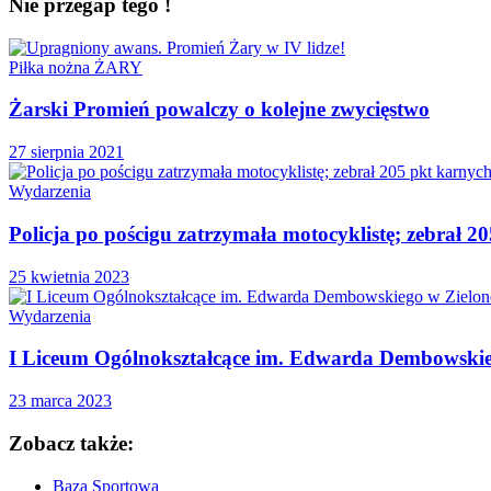
Nie przegap tego !
Piłka nożna ŻARY
Żarski Promień powalczy o kolejne zwycięstwo
27 sierpnia 2021
Wydarzenia
Policja po pościgu zatrzymała motocyklistę; zebrał 20
25 kwietnia 2023
Wydarzenia
I Liceum Ogólnokształcące im. Edwarda Dembowskieg
23 marca 2023
Zobacz także:
Baza Sportowa