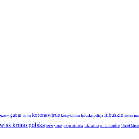
koronawirus
lubuskie
gubin
orzów
iłowa
lubuska policja
koszykówka
mun
mejza
wiss krono polska
ukraina
szprotawa
unia kunice
szczepienia
Urząd Miast