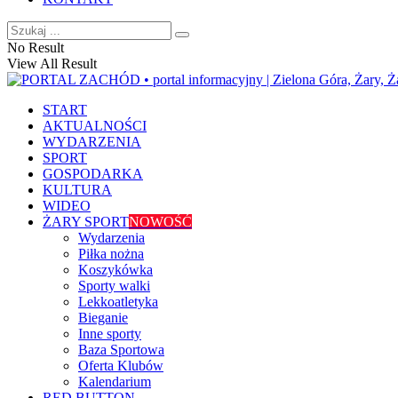
No Result
View All Result
START
AKTUALNOŚCI
WYDARZENIA
SPORT
GOSPODARKA
KULTURA
WIDEO
ŻARY SPORT
NOWOŚĆ
Wydarzenia
Piłka nożna
Koszykówka
Sporty walki
Lekkoatletyka
Bieganie
Inne sporty
Baza Sportowa
Oferta Klubów
Kalendarium
RED BUTTON