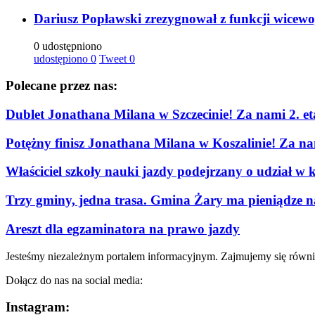
Dariusz Popławski zrezygnował z funkcji wicew
0 udostępniono
udostępiono
0
Tweet
0
Polecane przez nas:
Dublet Jonathana Milana w Szczecinie! Za nami 2. e
Potężny finisz Jonathana Milana w Koszalinie! Za n
Właściciel szkoły nauki jazdy podejrzany o udział w 
Trzy gminy, jedna trasa. Gmina Żary ma pieniądze n
Areszt dla egzaminatora na prawo jazdy
Jesteśmy niezależnym portalem informacyjnym. Zajmujemy się równi
Dołącz do nas na social media:
Instagram: