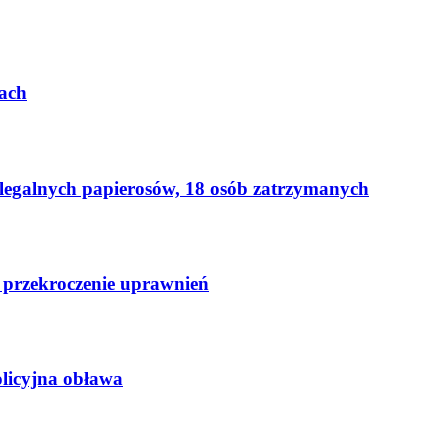
ach
elegalnych papierosów, 18 osób zatrzymanych
 przekroczenie uprawnień
licyjna obława