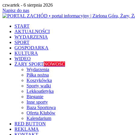
czwartek - 6 sierpnia 2026
Napisz do nas
START
AKTUALNOŚCI
WYDARZENIA
SPORT
GOSPODARKA
KULTURA
WIDEO
ŻARY SPORT
NOWOŚĆ
Wydarzenia
Piłka nożna
Koszykówka
Sporty walki
Lekkoatletyka
Bieganie
Inne sporty
Baza Sportowa
Oferta Klubów
Kalendarium
RED BUTTON
REKLAMA
KONTAKT