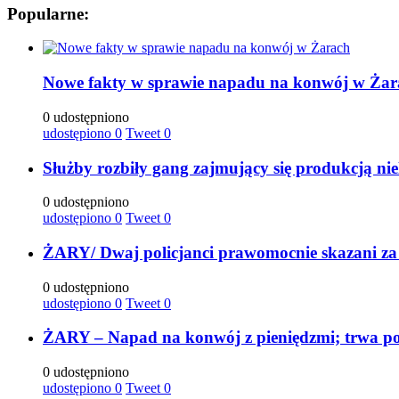
Popularne:
Nowe fakty w sprawie napadu na konwój w Żar
0 udostępniono
udostępiono
0
Tweet
0
Służby rozbiły gang zajmujący się produkcją ni
0 udostępniono
udostępiono
0
Tweet
0
ŻARY/ Dwaj policjanci prawomocnie skazani za
0 udostępniono
udostępiono
0
Tweet
0
ŻARY – Napad na konwój z pieniędzmi; trwa po
0 udostępniono
udostępiono
0
Tweet
0