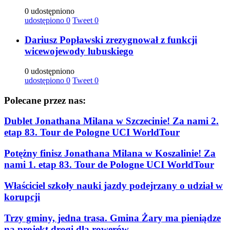
0 udostępniono
udostępiono
0
Tweet
0
Dariusz Popławski zrezygnował z funkcji
wicewojewody lubuskiego
0 udostępniono
udostępiono
0
Tweet
0
Polecane przez nas:
Dublet Jonathana Milana w Szczecinie! Za nami 2.
etap 83. Tour de Pologne UCI WorldTour
Potężny finisz Jonathana Milana w Koszalinie! Za
nami 1. etap 83. Tour de Pologne UCI WorldTour
Właściciel szkoły nauki jazdy podejrzany o udział w
korupcji
Trzy gminy, jedna trasa. Gmina Żary ma pieniądze
na projekt drogi dla rowerów