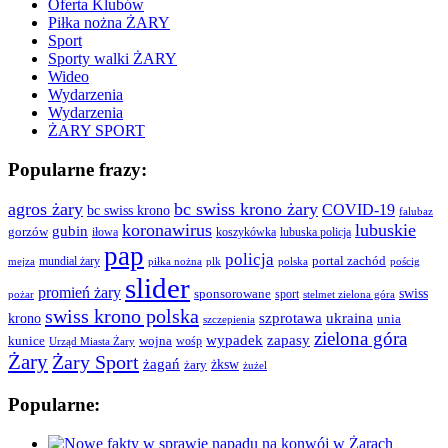
Oferta Klubów
Piłka nożna ŻARY
Sport
Sporty walki ŻARY
Wideo
Wydarzenia
Wydarzenia
ŻARY SPORT
Popularne frazy:
agros żary
bc swiss krono żary
COVID-19
bc swiss krono
falubaz
koronawirus
lubuskie
gubin
gorzów
iłowa
lubuska policja
koszykówka
pap
policja
portal zachód
mundial żary
piłka nożna
plk
polska
pościg
mejza
slider
promień żary
swiss
sponsorowane
sport
pożar
stelmet zielona góra
swiss krono polska
ukraina
krono
szprotawa
unia
szczepienia
zielona góra
wypadek
zapasy
kunice
wojna
wośp
Urząd Miasta Żary
Żary
Żary Sport
żagań
żksw
żary
żużel
Popularne: