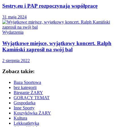
Sestry.eu i PAP rozpoczynają współpracę
31 maja 2024
Wydarzenia
Wyjątkowe miejsce, wyjątkowy koncert. Ralph
Kamiński zaprosił na swój bal
2 sierpnia 2022
Zobacz także:
Baza Sportowa
bez kategorii
Bieganie ŻARY
GORĄCY TEMAT
Gospodarka
Inne Sporty
Koszykówka ŻARY
Kultura
Lekkoatletyka