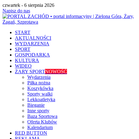
czwartek - 6 sierpnia 2026
Napisz do nas
START
AKTUALNOŚCI
WYDARZENIA
SPORT
GOSPODARKA
KULTURA
WIDEO
ŻARY SPORT
NOWOŚĆ
Wydarzenia
Piłka nożna
Koszykówka
Sporty walki
Lekkoatletyka
Bieganie
Inne sporty
Baza Sportowa
Oferta Klubów
Kalendarium
RED BUTTON
REKLAMA