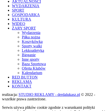
AKTUALNOŚCI
WYDARZENIA
SPORT
GOSPODARKA
KULTURA
WIDEO
ŻARY SPORT
Wydarzenia
Piłka nożna
Koszykówka
Sporty walki
Lekkoatletyka
Bieganie
Inne sporty
Baza Sportowa
Oferta Klubów
Kalendarium
RED BUTTON
REKLAMA
KONTAKT
realizacja:
STUDIO REKLAMY - derdalukasz.pl
© 2022 -
wszelkie prawa zastrzeżone.
Serwis używa plików cookie zgodnie z warunkami polityki