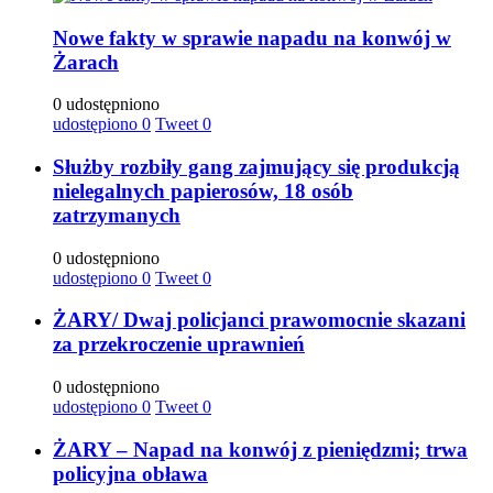
Nowe fakty w sprawie napadu na konwój w
Żarach
0 udostępniono
udostępiono
0
Tweet
0
Służby rozbiły gang zajmujący się produkcją
nielegalnych papierosów, 18 osób
zatrzymanych
0 udostępniono
udostępiono
0
Tweet
0
ŻARY/ Dwaj policjanci prawomocnie skazani
za przekroczenie uprawnień
0 udostępniono
udostępiono
0
Tweet
0
ŻARY – Napad na konwój z pieniędzmi; trwa
policyjna obława