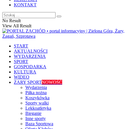
KONTAKT
No Result
View All Result
START
AKTUALNOŚCI
WYDARZENIA
SPORT
GOSPODARKA
KULTURA
WIDEO
ŻARY SPORT
NOWOŚĆ
Wydarzenia
Piłka nożna
Koszykówka
Sporty walki
Lekkoatletyka
Bieganie
Inne sporty
Baza Sportowa
Oferta Klubów