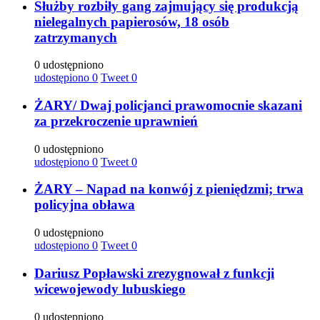
Służby rozbiły gang zajmujący się produkcją
nielegalnych papierosów, 18 osób
zatrzymanych
0 udostępniono
udostępiono
0
Tweet
0
ŻARY/ Dwaj policjanci prawomocnie skazani
za przekroczenie uprawnień
0 udostępniono
udostępiono
0
Tweet
0
ŻARY – Napad na konwój z pieniędzmi; trwa
policyjna obława
0 udostępniono
udostępiono
0
Tweet
0
Dariusz Popławski zrezygnował z funkcji
wicewojewody lubuskiego
0 udostępniono