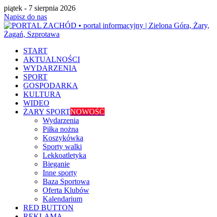
piątek - 7 sierpnia 2026
Napisz do nas
START
AKTUALNOŚCI
WYDARZENIA
SPORT
GOSPODARKA
KULTURA
WIDEO
ŻARY SPORT
NOWOŚĆ
Wydarzenia
Piłka nożna
Koszykówka
Sporty walki
Lekkoatletyka
Bieganie
Inne sporty
Baza Sportowa
Oferta Klubów
Kalendarium
RED BUTTON
REKLAMA