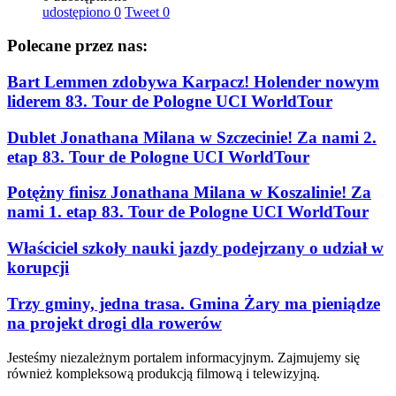
udostępiono
0
Tweet
0
Polecane przez nas:
Bart Lemmen zdobywa Karpacz! Holender nowym
liderem 83. Tour de Pologne UCI WorldTour
Dublet Jonathana Milana w Szczecinie! Za nami 2.
etap 83. Tour de Pologne UCI WorldTour
Potężny finisz Jonathana Milana w Koszalinie! Za
nami 1. etap 83. Tour de Pologne UCI WorldTour
Właściciel szkoły nauki jazdy podejrzany o udział w
korupcji
Trzy gminy, jedna trasa. Gmina Żary ma pieniądze
na projekt drogi dla rowerów
Jesteśmy niezależnym portalem informacyjnym. Zajmujemy się
również kompleksową produkcją filmową i telewizyjną.