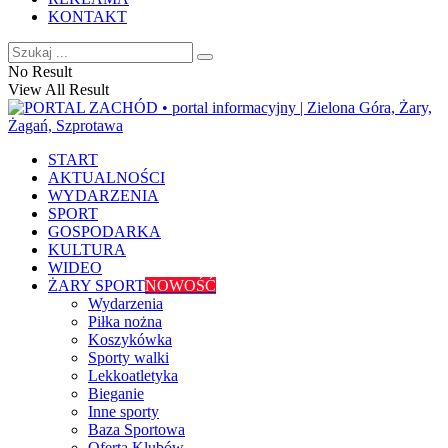
KONTAKT
No Result
View All Result
START
AKTUALNOŚCI
WYDARZENIA
SPORT
GOSPODARKA
KULTURA
WIDEO
ŻARY SPORT
NOWOŚĆ
Wydarzenia
Piłka nożna
Koszykówka
Sporty walki
Lekkoatletyka
Bieganie
Inne sporty
Baza Sportowa
Oferta Klubów