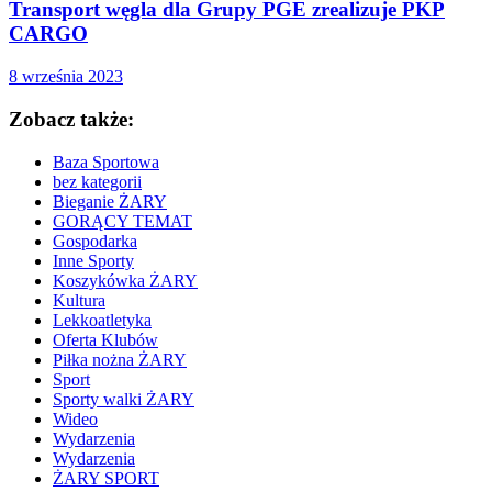
Transport węgla dla Grupy PGE zrealizuje PKP
CARGO
8 września 2023
Zobacz także:
Baza Sportowa
bez kategorii
Bieganie ŻARY
GORĄCY TEMAT
Gospodarka
Inne Sporty
Koszykówka ŻARY
Kultura
Lekkoatletyka
Oferta Klubów
Piłka nożna ŻARY
Sport
Sporty walki ŻARY
Wideo
Wydarzenia
Wydarzenia
ŻARY SPORT