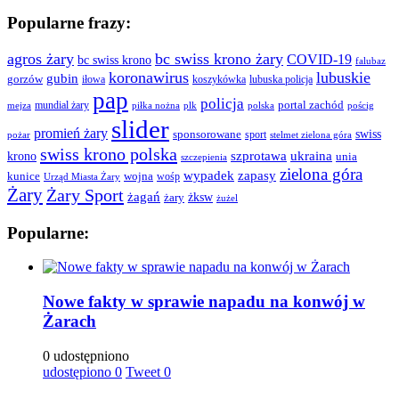
Popularne frazy:
agros żary
bc swiss krono żary
COVID-19
bc swiss krono
falubaz
koronawirus
lubuskie
gubin
gorzów
iłowa
lubuska policja
koszykówka
pap
policja
portal zachód
mundial żary
piłka nożna
plk
polska
pościg
mejza
slider
promień żary
swiss
sponsorowane
sport
pożar
stelmet zielona góra
swiss krono polska
ukraina
krono
szprotawa
unia
szczepienia
zielona góra
wypadek
zapasy
kunice
wojna
wośp
Urząd Miasta Żary
Żary
Żary Sport
żagań
żksw
żary
żużel
Popularne:
Nowe fakty w sprawie napadu na konwój w
Żarach
0 udostępniono
udostępiono
0
Tweet
0