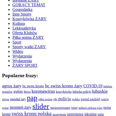
Bieganie ŻARY
GORĄCY TEMAT
Gospodarka
Inne Sporty
Koszykówka ŻARY
Kultura
Lekkoatletyka
Oferta Klubów
Piłka nożna ŻARY
Sport
Sporty walki ŻARY
Wideo
Wydarzenia
Wydarzenia
ŻARY SPORT
Popularne frazy:
agros żary
bc swiss krono żary
COVID-19
bc swiss krono
falubaz
koronawirus
lubuskie
gubin
gorzów
iłowa
lubuska policja
koszykówka
pap
policja
portal zachód
mundial żary
piłka nożna
plk
polska
pościg
mejza
slider
promień żary
swiss
sponsorowane
sport
pożar
stelmet zielona góra
swiss krono polska
ukraina
krono
szprotawa
unia
szczepienia