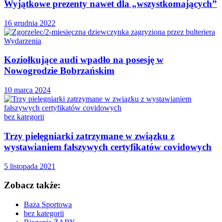
Wyjątkowe prezenty nawet dla „wszystkomających”
16 grudnia 2022
Wydarzenia
Koziołkujące audi wpadło na posesję w
Nowogrodzie Bobrzańskim
10 marca 2024
bez kategorii
Trzy pielęgniarki zatrzymane w związku z
wystawianiem fałszywych certyfikatów covidowych
5 listopada 2021
Zobacz także:
Baza Sportowa
bez kategorii