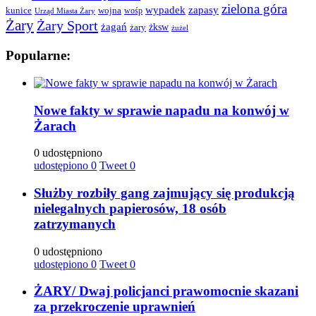
zielona góra
wypadek
zapasy
kunice
wojna
wośp
Urząd Miasta Żary
Żary
Żary Sport
żagań
żksw
żary
żużel
Popularne:
Nowe fakty w sprawie napadu na konwój w
Żarach
0 udostępniono
udostępiono
0
Tweet
0
Służby rozbiły gang zajmujący się produkcją
nielegalnych papierosów, 18 osób
zatrzymanych
0 udostępniono
udostępiono
0
Tweet
0
ŻARY/ Dwaj policjanci prawomocnie skazani
za przekroczenie uprawnień