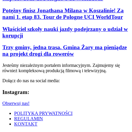
Potężny finisz Jonathana Milana w Koszalinie! Za
nami 1. etap 83. Tour de Pologne UCI WorldTour
Właściciel szkoły nauki jazdy podejrzany o udział w
korupcji
Trzy gminy, jedna trasa. Gmina Żary ma pieniądze
na projekt drogi dla rowerów
Jesteśmy niezależnym portalem informacyjnym. Zajmujemy się
również kompleksową produkcją filmową i telewizyjną.
Dołącz do nas na social media:
Instagram:
Obserwuj nas!
POLITYKA PRYWATNOŚCI
REGULAMIN
KONTAKT