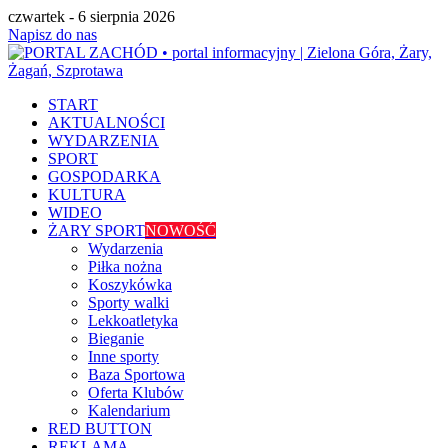
czwartek - 6 sierpnia 2026
Napisz do nas
START
AKTUALNOŚCI
WYDARZENIA
SPORT
GOSPODARKA
KULTURA
WIDEO
ŻARY SPORT
NOWOŚĆ
Wydarzenia
Piłka nożna
Koszykówka
Sporty walki
Lekkoatletyka
Bieganie
Inne sporty
Baza Sportowa
Oferta Klubów
Kalendarium
RED BUTTON
REKLAMA