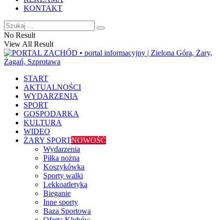
KONTAKT
No Result
View All Result
START
AKTUALNOŚCI
WYDARZENIA
SPORT
GOSPODARKA
KULTURA
WIDEO
ŻARY SPORT
NOWOŚĆ
Wydarzenia
Piłka nożna
Koszykówka
Sporty walki
Lekkoatletyka
Bieganie
Inne sporty
Baza Sportowa
Oferta Klubów