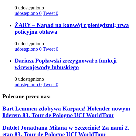
0 udostępniono
udostępiono
0
Tweet
0
ŻARY – Napad na konwój z pieniędzmi; trwa
policyjna obława
0 udostępniono
udostępiono
0
Tweet
0
Dariusz Popławski zrezygnował z funkcji
wicewojewody lubuskiego
0 udostępniono
udostępiono
0
Tweet
0
Polecane przez nas:
Bart Lemmen zdobywa Karpacz! Holender nowym
liderem 83. Tour de Pologne UCI WorldTour
Dublet Jonathana Milana w Szczecinie! Za nami 2.
etap 83. Tour de Pologne UCI WorldTour