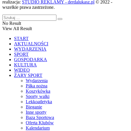
realizacja:
STUDIO REKLAMY - derdalukasz.pl
© 2022 -
wszelkie prawa zastrzeżone.
No Result
View All Result
START
AKTUALNOŚCI
WYDARZENIA
SPORT
GOSPODARKA
KULTURA
WIDEO
ŻARY SPORT
Wydarzenia
Piłka nożna
Koszykówka
Sporty walki
Lekkoatletyka
Bieganie
Inne sporty
Baza Sportowa
Oferta Klubów
Kalendarium