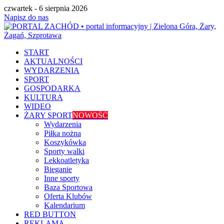
czwartek - 6 sierpnia 2026
Napisz do nas
START
AKTUALNOŚCI
WYDARZENIA
SPORT
GOSPODARKA
KULTURA
WIDEO
ŻARY SPORT
NOWOŚĆ
Wydarzenia
Piłka nożna
Koszykówka
Sporty walki
Lekkoatletyka
Bieganie
Inne sporty
Baza Sportowa
Oferta Klubów
Kalendarium
RED BUTTON
REKLAMA