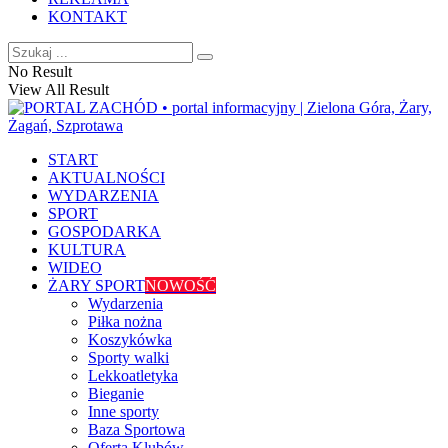
KONTAKT
No Result
View All Result
START
AKTUALNOŚCI
WYDARZENIA
SPORT
GOSPODARKA
KULTURA
WIDEO
ŻARY SPORT
NOWOŚĆ
Wydarzenia
Piłka nożna
Koszykówka
Sporty walki
Lekkoatletyka
Bieganie
Inne sporty
Baza Sportowa
Oferta Klubów