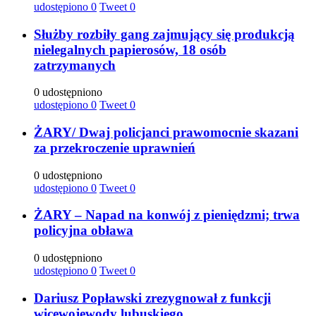
udostępiono
0
Tweet
0
Służby rozbiły gang zajmujący się produkcją
nielegalnych papierosów, 18 osób
zatrzymanych
0 udostępniono
udostępiono
0
Tweet
0
ŻARY/ Dwaj policjanci prawomocnie skazani
za przekroczenie uprawnień
0 udostępniono
udostępiono
0
Tweet
0
ŻARY – Napad na konwój z pieniędzmi; trwa
policyjna obława
0 udostępniono
udostępiono
0
Tweet
0
Dariusz Popławski zrezygnował z funkcji
wicewojewody lubuskiego