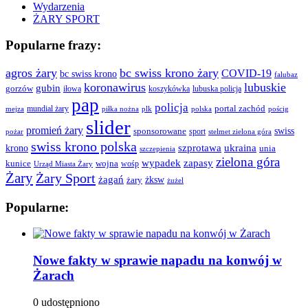
Wydarzenia
ŻARY SPORT
Popularne frazy:
agros żary
bc swiss krono żary
COVID-19
bc swiss krono
falubaz
koronawirus
lubuskie
gubin
gorzów
iłowa
lubuska policja
koszykówka
pap
policja
portal zachód
mundial żary
piłka nożna
plk
polska
pościg
mejza
slider
promień żary
swiss
sponsorowane
sport
pożar
stelmet zielona góra
swiss krono polska
ukraina
krono
szprotawa
unia
szczepienia
zielona góra
wypadek
zapasy
kunice
wojna
wośp
Urząd Miasta Żary
Żary
Żary Sport
żagań
żksw
żary
żużel
Popularne:
Nowe fakty w sprawie napadu na konwój w
Żarach
0 udostępniono