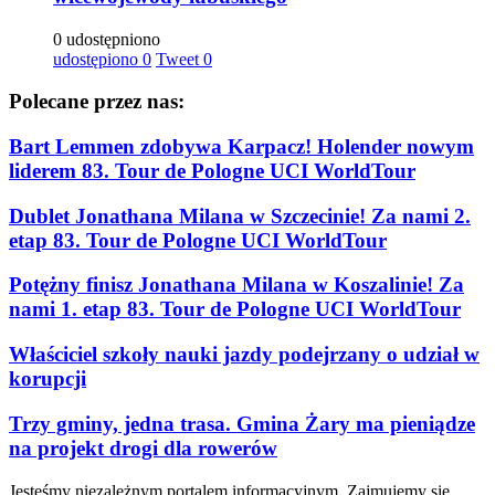
0 udostępniono
udostępiono
0
Tweet
0
Polecane przez nas:
Bart Lemmen zdobywa Karpacz! Holender nowym
liderem 83. Tour de Pologne UCI WorldTour
Dublet Jonathana Milana w Szczecinie! Za nami 2.
etap 83. Tour de Pologne UCI WorldTour
Potężny finisz Jonathana Milana w Koszalinie! Za
nami 1. etap 83. Tour de Pologne UCI WorldTour
Właściciel szkoły nauki jazdy podejrzany o udział w
korupcji
Trzy gminy, jedna trasa. Gmina Żary ma pieniądze
na projekt drogi dla rowerów
Jesteśmy niezależnym portalem informacyjnym. Zajmujemy się