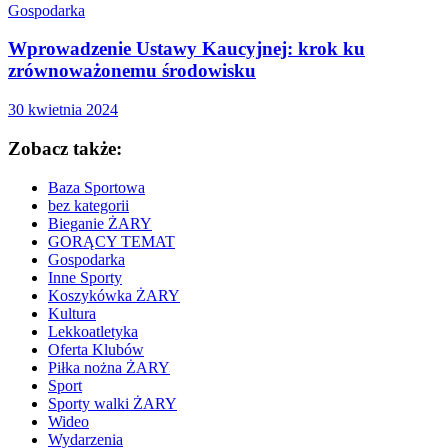
Gospodarka
Wprowadzenie Ustawy Kaucyjnej: krok ku
zrównoważonemu środowisku
30 kwietnia 2024
Zobacz także:
Baza Sportowa
bez kategorii
Bieganie ŻARY
GORĄCY TEMAT
Gospodarka
Inne Sporty
Koszykówka ŻARY
Kultura
Lekkoatletyka
Oferta Klubów
Piłka nożna ŻARY
Sport
Sporty walki ŻARY
Wideo
Wydarzenia