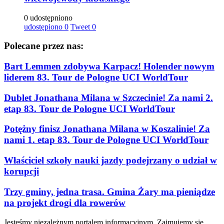
0 udostępniono
udostępiono
0
Tweet
0
Polecane przez nas:
Bart Lemmen zdobywa Karpacz! Holender nowym
liderem 83. Tour de Pologne UCI WorldTour
Dublet Jonathana Milana w Szczecinie! Za nami 2.
etap 83. Tour de Pologne UCI WorldTour
Potężny finisz Jonathana Milana w Koszalinie! Za
nami 1. etap 83. Tour de Pologne UCI WorldTour
Właściciel szkoły nauki jazdy podejrzany o udział w
korupcji
Trzy gminy, jedna trasa. Gmina Żary ma pieniądze
na projekt drogi dla rowerów
Jesteśmy niezależnym portalem informacyjnym. Zajmujemy się