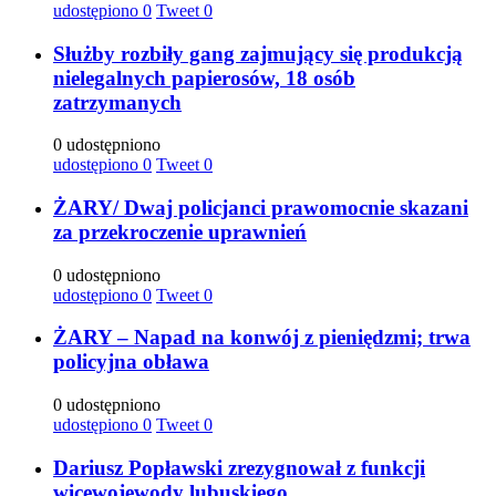
udostępiono
0
Tweet
0
Służby rozbiły gang zajmujący się produkcją
nielegalnych papierosów, 18 osób
zatrzymanych
0 udostępniono
udostępiono
0
Tweet
0
ŻARY/ Dwaj policjanci prawomocnie skazani
za przekroczenie uprawnień
0 udostępniono
udostępiono
0
Tweet
0
ŻARY – Napad na konwój z pieniędzmi; trwa
policyjna obława
0 udostępniono
udostępiono
0
Tweet
0
Dariusz Popławski zrezygnował z funkcji
wicewojewody lubuskiego