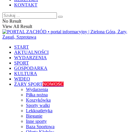
KONTAKT
No Result
View All Result
START
AKTUALNOŚCI
WYDARZENIA
SPORT
GOSPODARKA
KULTURA
WIDEO
ŻARY SPORT
NOWOŚĆ
Wydarzenia
Piłka nożna
Koszykówka
Sporty walki
Lekkoatletyka
Bieganie
Inne sporty
Baza Sportowa
Oferta Klubów