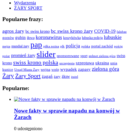
Wydarzenia
ŻARY SPORT
Popularne frazy:
agros żary
bc swiss krono żary
COVID-19
bc swiss krono
falubaz
koronawirus
lubuskie
gubin
gorzów
iłowa
lubuska policja
koszykówka
pap
policja
portal zachód
mundial żary
piłka nożna
plk
polska
pościg
mejza
slider
promień żary
swiss
sponsorowane
sport
pożar
stelmet zielona góra
swiss krono polska
ukraina
krono
szprotawa
unia
szczepienia
zielona góra
wypadek
zapasy
kunice
wojna
wośp
Urząd Miasta Żary
Żary
Żary Sport
żagań
żksw
żary
żużel
Popularne:
Nowe fakty w sprawie napadu na konwój w
Żarach
0 udostępniono