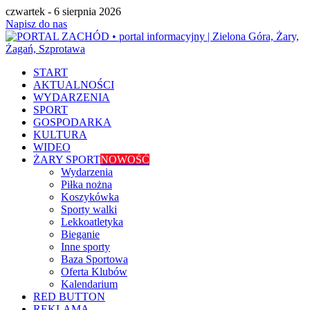
czwartek - 6 sierpnia 2026
Napisz do nas
START
AKTUALNOŚCI
WYDARZENIA
SPORT
GOSPODARKA
KULTURA
WIDEO
ŻARY SPORT
NOWOŚĆ
Wydarzenia
Piłka nożna
Koszykówka
Sporty walki
Lekkoatletyka
Bieganie
Inne sporty
Baza Sportowa
Oferta Klubów
Kalendarium
RED BUTTON
REKLAMA