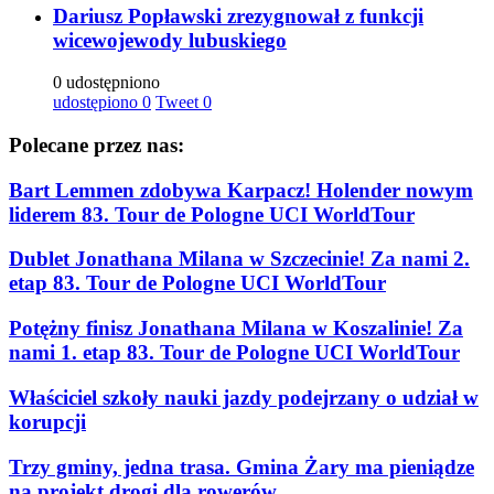
Dariusz Popławski zrezygnował z funkcji
wicewojewody lubuskiego
0 udostępniono
udostępiono
0
Tweet
0
Polecane przez nas:
Bart Lemmen zdobywa Karpacz! Holender nowym
liderem 83. Tour de Pologne UCI WorldTour
Dublet Jonathana Milana w Szczecinie! Za nami 2.
etap 83. Tour de Pologne UCI WorldTour
Potężny finisz Jonathana Milana w Koszalinie! Za
nami 1. etap 83. Tour de Pologne UCI WorldTour
Właściciel szkoły nauki jazdy podejrzany o udział w
korupcji
Trzy gminy, jedna trasa. Gmina Żary ma pieniądze
na projekt drogi dla rowerów