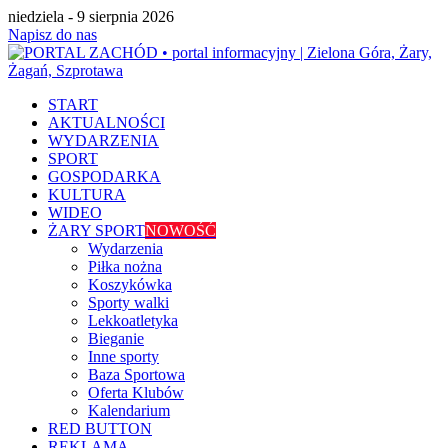
niedziela - 9 sierpnia 2026
Napisz do nas
START
AKTUALNOŚCI
WYDARZENIA
SPORT
GOSPODARKA
KULTURA
WIDEO
ŻARY SPORT
NOWOŚĆ
Wydarzenia
Piłka nożna
Koszykówka
Sporty walki
Lekkoatletyka
Bieganie
Inne sporty
Baza Sportowa
Oferta Klubów
Kalendarium
RED BUTTON
REKLAMA