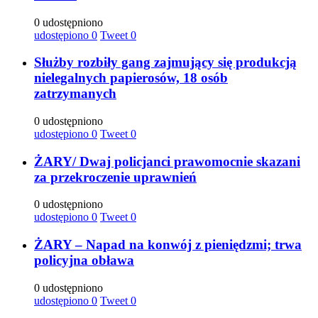
0 udostępniono
udostępiono
0
Tweet
0
Służby rozbiły gang zajmujący się produkcją
nielegalnych papierosów, 18 osób
zatrzymanych
0 udostępniono
udostępiono
0
Tweet
0
ŻARY/ Dwaj policjanci prawomocnie skazani
za przekroczenie uprawnień
0 udostępniono
udostępiono
0
Tweet
0
ŻARY – Napad na konwój z pieniędzmi; trwa
policyjna obława
0 udostępniono
udostępiono
0
Tweet
0