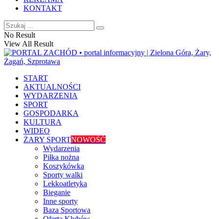
KONTAKT
No Result
View All Result
START
AKTUALNOŚCI
WYDARZENIA
SPORT
GOSPODARKA
KULTURA
WIDEO
ŻARY SPORT
NOWOŚĆ
Wydarzenia
Piłka nożna
Koszykówka
Sporty walki
Lekkoatletyka
Bieganie
Inne sporty
Baza Sportowa
Oferta Klubów