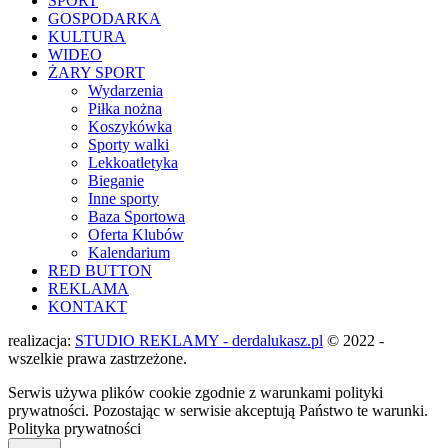
SPORT
GOSPODARKA
KULTURA
WIDEO
ŻARY SPORT
Wydarzenia
Piłka nożna
Koszykówka
Sporty walki
Lekkoatletyka
Bieganie
Inne sporty
Baza Sportowa
Oferta Klubów
Kalendarium
RED BUTTON
REKLAMA
KONTAKT
realizacja:
STUDIO REKLAMY - derdalukasz.pl
© 2022 -
wszelkie prawa zastrzeżone.
Serwis używa plików cookie zgodnie z warunkami polityki
prywatności. Pozostając w serwisie akceptują Państwo te warunki.
Polityka prywatności