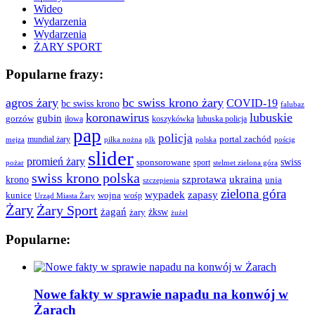
Wideo
Wydarzenia
Wydarzenia
ŻARY SPORT
Popularne frazy:
agros żary
bc swiss krono żary
COVID-19
bc swiss krono
falubaz
koronawirus
lubuskie
gubin
gorzów
iłowa
lubuska policja
koszykówka
pap
policja
portal zachód
mundial żary
piłka nożna
plk
polska
pościg
mejza
slider
promień żary
swiss
sponsorowane
sport
pożar
stelmet zielona góra
swiss krono polska
ukraina
krono
szprotawa
unia
szczepienia
zielona góra
wypadek
zapasy
kunice
wojna
wośp
Urząd Miasta Żary
Żary
Żary Sport
żagań
żksw
żary
żużel
Popularne:
Nowe fakty w sprawie napadu na konwój w
Żarach