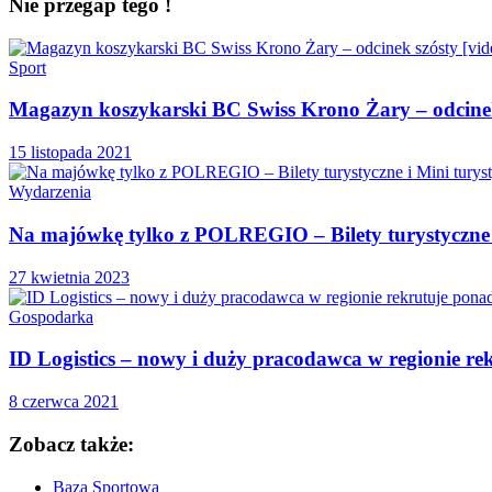
Nie przegap tego !
Sport
Magazyn koszykarski BC Swiss Krono Żary – odcinek
15 listopada 2021
Wydarzenia
Na majówkę tylko z POLREGIO – Bilety turystyczne i
27 kwietnia 2023
Gospodarka
ID Logistics – nowy i duży pracodawca w regionie re
8 czerwca 2021
Zobacz także:
Baza Sportowa