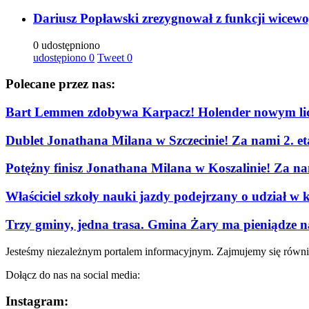
Dariusz Popławski zrezygnował z funkcji wicew
0 udostępniono
udostępiono
0
Tweet
0
Polecane przez nas:
Bart Lemmen zdobywa Karpacz! Holender nowym lid
Dublet Jonathana Milana w Szczecinie! Za nami 2. e
Potężny finisz Jonathana Milana w Koszalinie! Za n
Właściciel szkoły nauki jazdy podejrzany o udział w 
Trzy gminy, jedna trasa. Gmina Żary ma pieniądze n
Jesteśmy niezależnym portalem informacyjnym. Zajmujemy się równi
Dołącz do nas na social media:
Instagram: