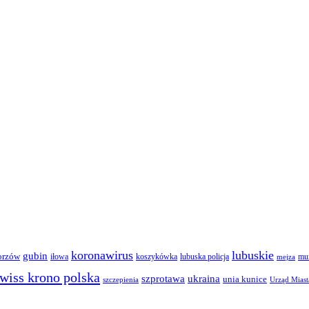
koronawirus
lubuskie
gubin
orzów
iłowa
lubuska policja
koszykówka
mun
mejza
wiss krono polska
ukraina
szprotawa
unia kunice
szczepienia
Urząd Miast