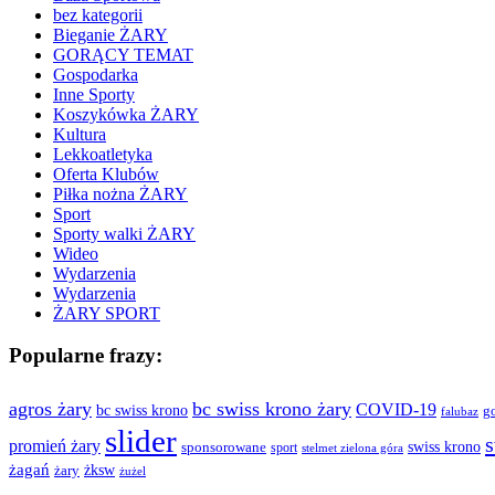
bez kategorii
Bieganie ŻARY
GORĄCY TEMAT
Gospodarka
Inne Sporty
Koszykówka ŻARY
Kultura
Lekkoatletyka
Oferta Klubów
Piłka nożna ŻARY
Sport
Sporty walki ŻARY
Wideo
Wydarzenia
Wydarzenia
ŻARY SPORT
Popularne frazy:
agros żary
bc swiss krono żary
COVID-19
bc swiss krono
g
falubaz
slider
s
promień żary
swiss krono
sponsorowane
sport
stelmet zielona góra
żagań
żksw
żary
żużel