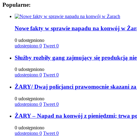
Popularne:
Nowe fakty w sprawie napadu na konwój w Żar
0 udostępniono
udostępiono
0
Tweet
0
Służby rozbiły gang zajmujący się produkcją ni
0 udostępniono
udostępiono
0
Tweet
0
ŻARY/ Dwaj policjanci prawomocnie skazani za
0 udostępniono
udostępiono
0
Tweet
0
ŻARY – Napad na konwój z pieniędzmi; trwa po
0 udostępniono
udostępiono
0
Tweet
0