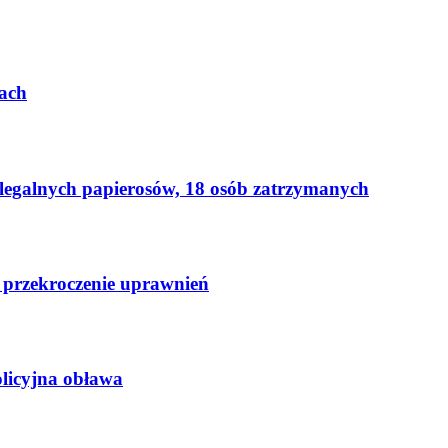
ach
elegalnych papierosów, 18 osób zatrzymanych
 przekroczenie uprawnień
licyjna obława