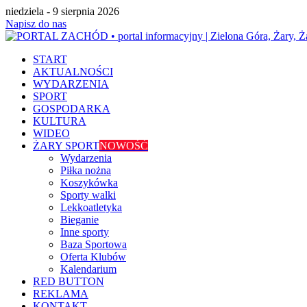
niedziela - 9 sierpnia 2026
Napisz do nas
START
AKTUALNOŚCI
WYDARZENIA
SPORT
GOSPODARKA
KULTURA
WIDEO
ŻARY SPORT
NOWOŚĆ
Wydarzenia
Piłka nożna
Koszykówka
Sporty walki
Lekkoatletyka
Bieganie
Inne sporty
Baza Sportowa
Oferta Klubów
Kalendarium
RED BUTTON
REKLAMA
KONTAKT