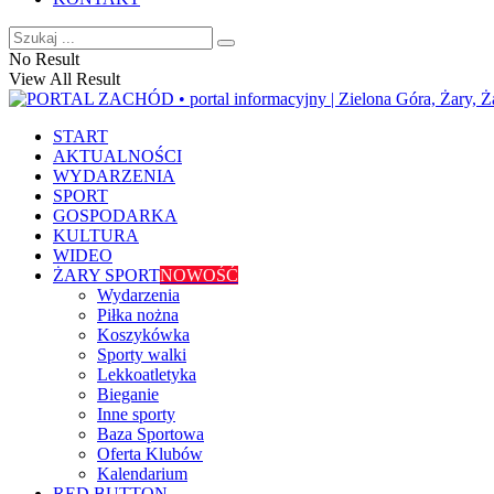
No Result
View All Result
START
AKTUALNOŚCI
WYDARZENIA
SPORT
GOSPODARKA
KULTURA
WIDEO
ŻARY SPORT
NOWOŚĆ
Wydarzenia
Piłka nożna
Koszykówka
Sporty walki
Lekkoatletyka
Bieganie
Inne sporty
Baza Sportowa
Oferta Klubów
Kalendarium
RED BUTTON