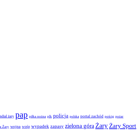
pap
policja
portal zachód
dial żary
piłka nożna
plk
polska
pościg
pożar
Żary
Żary Sport
zielona góra
wypadek
zapasy
wojna
wośp
a Żary