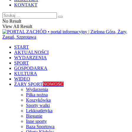
KONTAKT
No Result
View All Result
START
AKTUALNOŚCI
WYDARZENIA
SPORT
GOSPODARKA
KULTURA
WIDEO
ŻARY SPORT
NOWOŚĆ
Wydarzenia
Piłka nożna
Koszykówka
Sporty walki
Lekkoatletyka
Bieganie
Inne sporty
Baza Sportowa
Oferta Klubów