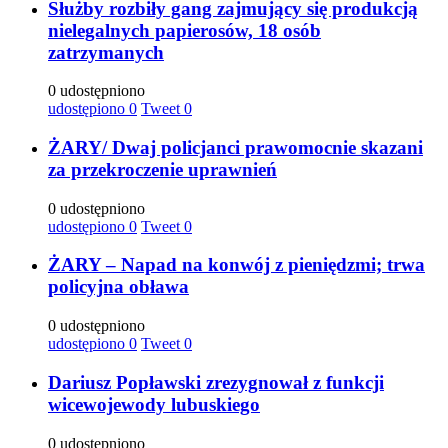
Służby rozbiły gang zajmujący się produkcją
nielegalnych papierosów, 18 osób
zatrzymanych
0 udostępniono
udostępiono
0
Tweet
0
ŻARY/ Dwaj policjanci prawomocnie skazani
za przekroczenie uprawnień
0 udostępniono
udostępiono
0
Tweet
0
ŻARY – Napad na konwój z pieniędzmi; trwa
policyjna obława
0 udostępniono
udostępiono
0
Tweet
0
Dariusz Popławski zrezygnował z funkcji
wicewojewody lubuskiego
0 udostępniono