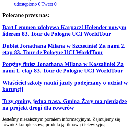
udostępiono
0
Tweet
0
Polecane przez nas:
Bart Lemmen zdobywa Karpacz! Holender nowym
liderem 83. Tour de Pologne UCI WorldTour
Dublet Jonathana Milana w Szczecinie! Za nami 2.
etap 83. Tour de Pologne UCI WorldTour
Potężny finisz Jonathana Milana w Koszalinie! Za
nami 1. etap 83. Tour de Pologne UCI WorldTour
Właściciel szkoły nauki jazdy podejrzany o udział w
korupcji
Trzy gminy, jedna trasa. Gmina Żary ma pieniądze
na projekt drogi dla rowerów
Jesteśmy niezależnym portalem informacyjnym. Zajmujemy się
również kompleksową produkcją filmową i telewizyjną.