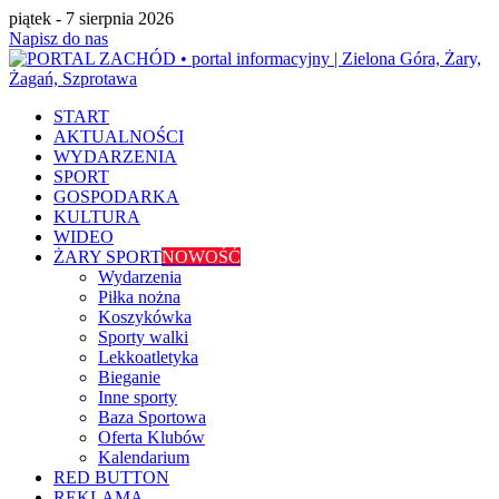
piątek - 7 sierpnia 2026
Napisz do nas
START
AKTUALNOŚCI
WYDARZENIA
SPORT
GOSPODARKA
KULTURA
WIDEO
ŻARY SPORT
NOWOŚĆ
Wydarzenia
Piłka nożna
Koszykówka
Sporty walki
Lekkoatletyka
Bieganie
Inne sporty
Baza Sportowa
Oferta Klubów
Kalendarium
RED BUTTON
REKLAMA