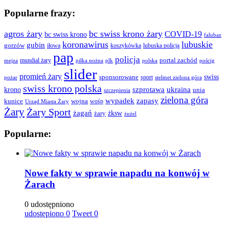
Popularne frazy:
agros żary
bc swiss krono żary
COVID-19
bc swiss krono
falubaz
koronawirus
lubuskie
gubin
gorzów
iłowa
lubuska policja
koszykówka
pap
policja
portal zachód
mundial żary
piłka nożna
plk
polska
pościg
mejza
slider
promień żary
swiss
sponsorowane
sport
pożar
stelmet zielona góra
swiss krono polska
ukraina
krono
szprotawa
unia
szczepienia
zielona góra
wypadek
zapasy
kunice
wojna
wośp
Urząd Miasta Żary
Żary
Żary Sport
żagań
żksw
żary
żużel
Popularne:
Nowe fakty w sprawie napadu na konwój w
Żarach
0 udostępniono
udostępiono
0
Tweet
0