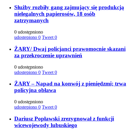
Służby rozbiły gang zajmujący się produkcją
nielegalnych papierosów, 18 osób
zatrzymanych
0 udostępniono
udostępiono
0
Tweet
0
ŻARY/ Dwaj policjanci prawomocnie skazani
za przekroczenie uprawnień
0 udostępniono
udostępiono
0
Tweet
0
ŻARY – Napad na konwój z pieniędzmi; trwa
policyjna obława
0 udostępniono
udostępiono
0
Tweet
0
Dariusz Popławski zrezygnował z funkcji
wicewojewody lubuskiego