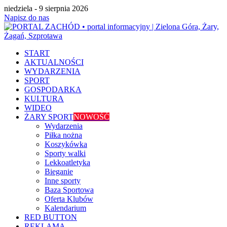
niedziela - 9 sierpnia 2026
Napisz do nas
START
AKTUALNOŚCI
WYDARZENIA
SPORT
GOSPODARKA
KULTURA
WIDEO
ŻARY SPORT
NOWOŚĆ
Wydarzenia
Piłka nożna
Koszykówka
Sporty walki
Lekkoatletyka
Bieganie
Inne sporty
Baza Sportowa
Oferta Klubów
Kalendarium
RED BUTTON
REKLAMA