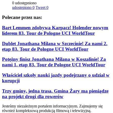
0 udostępniono
udostępiono
0
Tweet
0
Polecane przez nas:
Bart Lemmen zdobywa Karpacz! Holender nowym
liderem 83. Tour de Pologne UCI WorldTour
Dublet Jonathana Milana w Szczecinie! Za nami 2.
etap 83. Tour de Pologne UCI WorldTour
Potężny finisz Jonathana Milana w Koszalinie! Za
nami 1. etap 83. Tour de Pologne UCI WorldTour
Właściciel szkoły nauki jazdy podejrzany o udział w
korupcji
Trzy gminy, jedna trasa. Gmina Żary ma pieniądze
na projekt drogi dla rowerów
Jesteśmy niezależnym portalem informacyjnym. Zajmujemy się
również kompleksową produkcją filmową i telewizyjną.