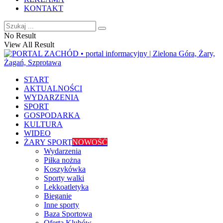
KONTAKT
No Result
View All Result
START
AKTUALNOŚCI
WYDARZENIA
SPORT
GOSPODARKA
KULTURA
WIDEO
ŻARY SPORT
NOWOŚĆ
Wydarzenia
Piłka nożna
Koszykówka
Sporty walki
Lekkoatletyka
Bieganie
Inne sporty
Baza Sportowa
Oferta Klubów