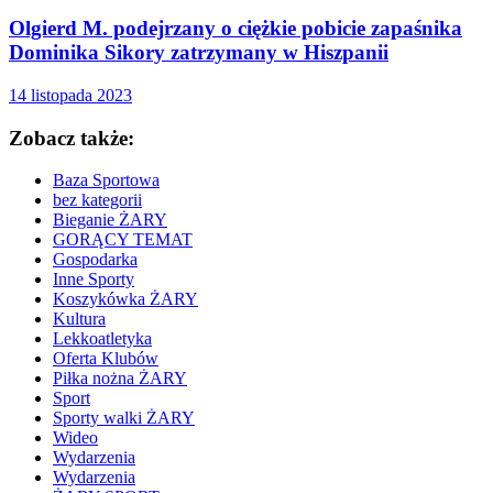
Olgierd M. podejrzany o ciężkie pobicie zapaśnika
Dominika Sikory zatrzymany w Hiszpanii
14 listopada 2023
Zobacz także:
Baza Sportowa
bez kategorii
Bieganie ŻARY
GORĄCY TEMAT
Gospodarka
Inne Sporty
Koszykówka ŻARY
Kultura
Lekkoatletyka
Oferta Klubów
Piłka nożna ŻARY
Sport
Sporty walki ŻARY
Wideo
Wydarzenia
Wydarzenia