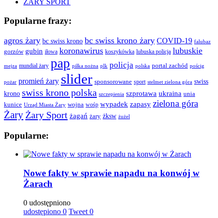
ŻARY SPORT
Popularne frazy:
agros żary
bc swiss krono żary
COVID-19
bc swiss krono
falubaz
koronawirus
lubuskie
gubin
gorzów
iłowa
lubuska policja
koszykówka
pap
policja
portal zachód
mundial żary
piłka nożna
plk
polska
pościg
mejza
slider
promień żary
swiss
sponsorowane
sport
pożar
stelmet zielona góra
swiss krono polska
ukraina
krono
szprotawa
unia
szczepienia
zielona góra
wypadek
zapasy
kunice
wojna
wośp
Urząd Miasta Żary
Żary
Żary Sport
żagań
żksw
żary
żużel
Popularne:
Nowe fakty w sprawie napadu na konwój w
Żarach
0 udostępniono
udostępiono
0
Tweet
0