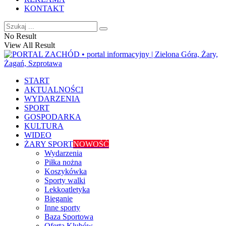
KONTAKT
No Result
View All Result
START
AKTUALNOŚCI
WYDARZENIA
SPORT
GOSPODARKA
KULTURA
WIDEO
ŻARY SPORT
NOWOŚĆ
Wydarzenia
Piłka nożna
Koszykówka
Sporty walki
Lekkoatletyka
Bieganie
Inne sporty
Baza Sportowa
Oferta Klubów