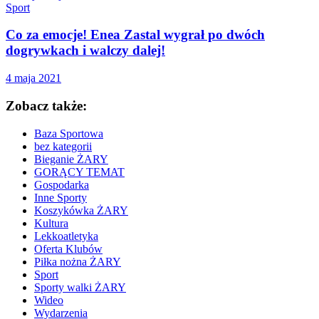
Sport
Co za emocje! Enea Zastal wygrał po dwóch
dogrywkach i walczy dalej!
4 maja 2021
Zobacz także:
Baza Sportowa
bez kategorii
Bieganie ŻARY
GORĄCY TEMAT
Gospodarka
Inne Sporty
Koszykówka ŻARY
Kultura
Lekkoatletyka
Oferta Klubów
Piłka nożna ŻARY
Sport
Sporty walki ŻARY
Wideo
Wydarzenia