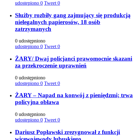
udostępiono
0
Tweet
0
Służby rozbiły gang zajmujący się produkcją
nielegalnych papierosów, 18 osób
zatrzymanych
0 udostępniono
udostępiono
0
Tweet
0
ŻARY/ Dwaj policjanci prawomocnie skazani
za przekroczenie uprawnień
0 udostępniono
udostępiono
0
Tweet
0
ŻARY – Napad na konwój z pieniędzmi; trwa
policyjna obława
0 udostępniono
udostępiono
0
Tweet
0
Dariusz Popławski zrezygnował z funkcji
wicewojewody lubuskiego