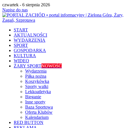
czwartek - 6 sierpnia 2026
Napisz do nas
START
AKTUALNOŚCI
WYDARZENIA
SPORT
GOSPODARKA
KULTURA
WIDEO
ŻARY SPORT
NOWOŚĆ
Wydarzenia
Piłka nożna
Koszykówka
Sporty walki
Lekkoatletyka
Bieganie
Inne sporty
Baza Sportowa
Oferta Klubów
Kalendarium
RED BUTTON
REKLAMA