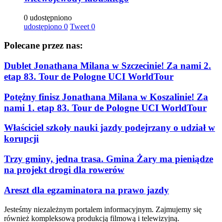
0 udostępniono
udostępiono
0
Tweet
0
Polecane przez nas:
Dublet Jonathana Milana w Szczecinie! Za nami 2.
etap 83. Tour de Pologne UCI WorldTour
Potężny finisz Jonathana Milana w Koszalinie! Za
nami 1. etap 83. Tour de Pologne UCI WorldTour
Właściciel szkoły nauki jazdy podejrzany o udział w
korupcji
Trzy gminy, jedna trasa. Gmina Żary ma pieniądze
na projekt drogi dla rowerów
Areszt dla egzaminatora na prawo jazdy
Jesteśmy niezależnym portalem informacyjnym. Zajmujemy się
również kompleksową produkcją filmową i telewizyjną.