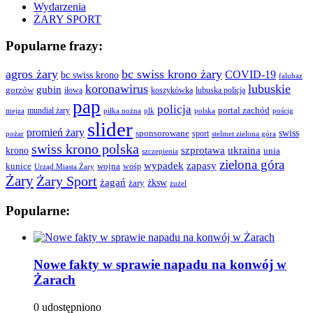
Wydarzenia
ŻARY SPORT
Popularne frazy:
agros żary
bc swiss krono żary
COVID-19
bc swiss krono
falubaz
koronawirus
lubuskie
gubin
gorzów
iłowa
lubuska policja
koszykówka
pap
policja
portal zachód
mundial żary
piłka nożna
plk
polska
pościg
mejza
slider
promień żary
swiss
sponsorowane
sport
pożar
stelmet zielona góra
swiss krono polska
ukraina
krono
szprotawa
unia
szczepienia
zielona góra
wypadek
zapasy
kunice
wojna
wośp
Urząd Miasta Żary
Żary
Żary Sport
żagań
żksw
żary
żużel
Popularne:
Nowe fakty w sprawie napadu na konwój w
Żarach
0 udostępniono