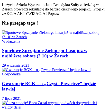
Łużycka Szkoła Wyższa im.Jana Benedykta Solfy z siedzibą w
Żarach prowadzi rekrutację do bardzo ciekawego projektu. Projekt
„AKCJA AKTYWIZACJA! Popraw ...
Nie przegap tego !
Wydarzenia
Sportowe Sprzątanie Zielonego Lasu już w
najbliższą sobotę (2.10) w Żarach
29 września 2021
Gospodarka
Gwarancje BGK – o „Czyste Powietrze” będzie
łatwiej
7 lipca 2021