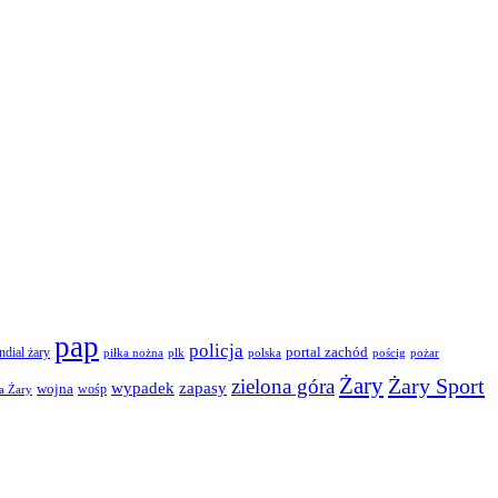
pap
policja
portal zachód
dial żary
piłka nożna
plk
polska
pościg
pożar
Żary
Żary Sport
zielona góra
wypadek
zapasy
wojna
wośp
a Żary