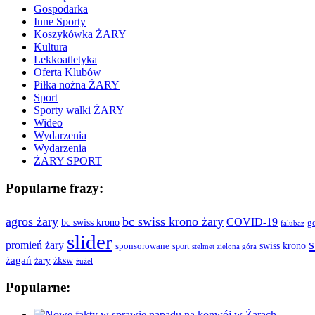
Gospodarka
Inne Sporty
Koszykówka ŻARY
Kultura
Lekkoatletyka
Oferta Klubów
Piłka nożna ŻARY
Sport
Sporty walki ŻARY
Wideo
Wydarzenia
Wydarzenia
ŻARY SPORT
Popularne frazy:
agros żary
bc swiss krono żary
COVID-19
bc swiss krono
g
falubaz
slider
s
promień żary
swiss krono
sponsorowane
sport
stelmet zielona góra
żagań
żksw
żary
żużel
Popularne: