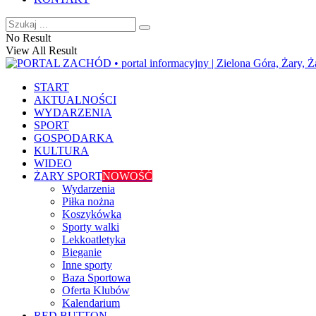
No Result
View All Result
START
AKTUALNOŚCI
WYDARZENIA
SPORT
GOSPODARKA
KULTURA
WIDEO
ŻARY SPORT
NOWOŚĆ
Wydarzenia
Piłka nożna
Koszykówka
Sporty walki
Lekkoatletyka
Bieganie
Inne sporty
Baza Sportowa
Oferta Klubów
Kalendarium
RED BUTTON