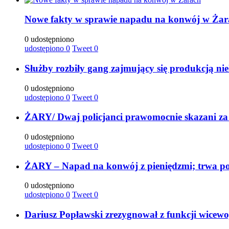
Nowe fakty w sprawie napadu na konwój w Żar
0 udostępniono
udostępiono
0
Tweet
0
Służby rozbiły gang zajmujący się produkcją ni
0 udostępniono
udostępiono
0
Tweet
0
ŻARY/ Dwaj policjanci prawomocnie skazani za
0 udostępniono
udostępiono
0
Tweet
0
ŻARY – Napad na konwój z pieniędzmi; trwa po
0 udostępniono
udostępiono
0
Tweet
0
Dariusz Popławski zrezygnował z funkcji wicew