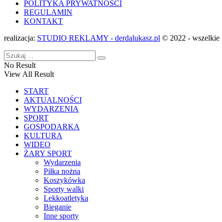
POLITYKA PRYWATNOŚCI
REGULAMIN
KONTAKT
realizacja:
STUDIO REKLAMY - derdalukasz.pl
© 2022 - wszelkie 
No Result
View All Result
START
AKTUALNOŚCI
WYDARZENIA
SPORT
GOSPODARKA
KULTURA
WIDEO
ŻARY SPORT
Wydarzenia
Piłka nożna
Koszykówka
Sporty walki
Lekkoatletyka
Bieganie
Inne sporty