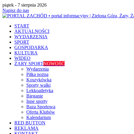
piątek - 7 sierpnia 2026
Napisz do nas
START
AKTUALNOŚCI
WYDARZENIA
SPORT
GOSPODARKA
KULTURA
WIDEO
ŻARY SPORT
NOWOŚĆ
Wydarzenia
Piłka nożna
Koszykówka
Sporty walki
Lekkoatletyka
Bieganie
Inne sporty
Baza Sportowa
Oferta Klubów
Kalendarium
RED BUTTON
REKLAMA
KONTAKT