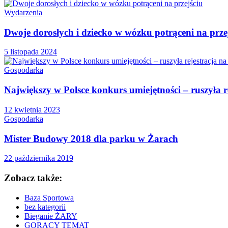
Wydarzenia
Dwoje dorosłych i dziecko w wózku potrąceni na prze
5 listopada 2024
Gospodarka
Największy w Polsce konkurs umiejętności – ruszyła 
12 kwietnia 2023
Gospodarka
Mister Budowy 2018 dla parku w Żarach
22 października 2019
Zobacz także:
Baza Sportowa
bez kategorii
Bieganie ŻARY
GORĄCY TEMAT