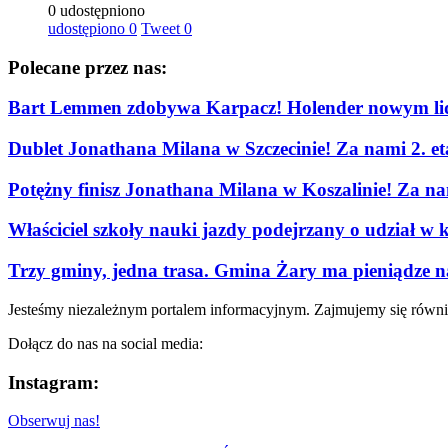
0 udostępniono
udostępiono
0
Tweet
0
Polecane przez nas:
Bart Lemmen zdobywa Karpacz! Holender nowym lid
Dublet Jonathana Milana w Szczecinie! Za nami 2. e
Potężny finisz Jonathana Milana w Koszalinie! Za n
Właściciel szkoły nauki jazdy podejrzany o udział w 
Trzy gminy, jedna trasa. Gmina Żary ma pieniądze n
Jesteśmy niezależnym portalem informacyjnym. Zajmujemy się równi
Dołącz do nas na social media:
Instagram:
Obserwuj nas!