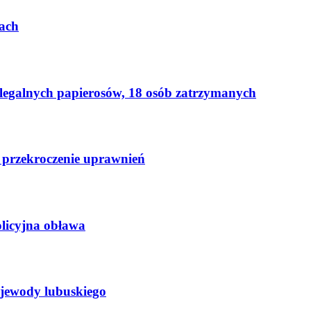
ach
elegalnych papierosów, 18 osób zatrzymanych
 przekroczenie uprawnień
licyjna obława
ojewody lubuskiego