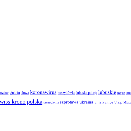
koronawirus
lubuskie
gubin
orzów
iłowa
lubuska policja
koszykówka
mun
mejza
wiss krono polska
ukraina
szprotawa
unia kunice
szczepienia
Urząd Miast