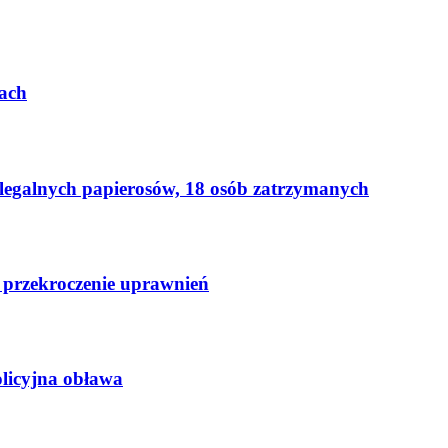
ach
elegalnych papierosów, 18 osób zatrzymanych
 przekroczenie uprawnień
licyjna obława