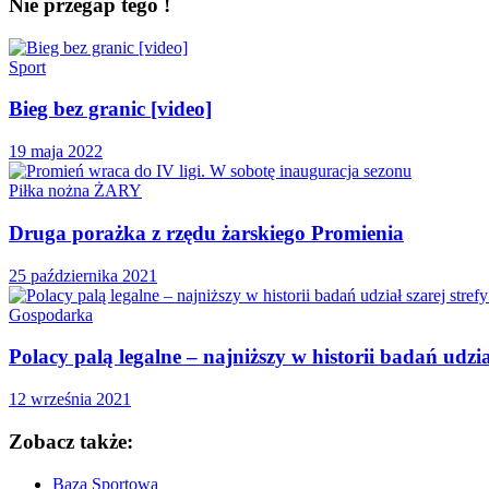
Nie przegap tego !
Sport
Bieg bez granic [video]
19 maja 2022
Piłka nożna ŻARY
Druga porażka z rzędu żarskiego Promienia
25 października 2021
Gospodarka
Polacy palą legalne – najniższy w historii badań udz
12 września 2021
Zobacz także:
Baza Sportowa