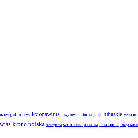
koronawirus
lubuskie
gubin
orzów
iłowa
lubuska policja
koszykówka
mun
mejza
wiss krono polska
ukraina
szprotawa
unia kunice
szczepienia
Urząd Miast