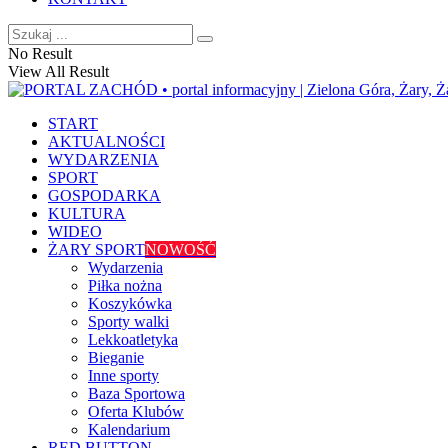
No Result
View All Result
START
AKTUALNOŚCI
WYDARZENIA
SPORT
GOSPODARKA
KULTURA
WIDEO
ŻARY SPORT
NOWOŚĆ
Wydarzenia
Piłka nożna
Koszykówka
Sporty walki
Lekkoatletyka
Bieganie
Inne sporty
Baza Sportowa
Oferta Klubów
Kalendarium
RED BUTTON