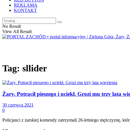
REKLAMA
KONTAKT
No Result
View All Result
Tag:
sllider
Żary. Potrącił pieszego i uciekł. Grozi mu trzy lata wi
30 czerwca 2021
0
Policjanci z żarskiej komendy zatrzymali 26-letniego mężczyznę, któr