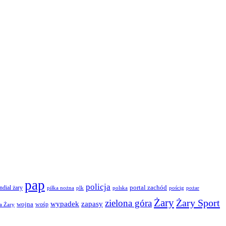
pap
policja
portal zachód
dial żary
piłka nożna
plk
polska
pościg
pożar
Żary
Żary Sport
zielona góra
wypadek
zapasy
wojna
wośp
a Żary