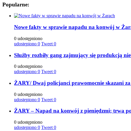
Popularne:
Nowe fakty w sprawie napadu na konwój w Żar
0 udostępniono
udostępiono
0
Tweet
0
Służby rozbiły gang zajmujący się produkcją ni
0 udostępniono
udostępiono
0
Tweet
0
ŻARY/ Dwaj policjanci prawomocnie skazani za
0 udostępniono
udostępiono
0
Tweet
0
ŻARY – Napad na konwój z pieniędzmi; trwa po
0 udostępniono
udostępiono
0
Tweet
0