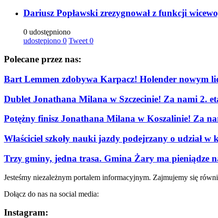
Dariusz Popławski zrezygnował z funkcji wicew
0 udostępniono
udostępiono
0
Tweet
0
Polecane przez nas:
Bart Lemmen zdobywa Karpacz! Holender nowym lid
Dublet Jonathana Milana w Szczecinie! Za nami 2. e
Potężny finisz Jonathana Milana w Koszalinie! Za n
Właściciel szkoły nauki jazdy podejrzany o udział w 
Trzy gminy, jedna trasa. Gmina Żary ma pieniądze n
Jesteśmy niezależnym portalem informacyjnym. Zajmujemy się równi
Dołącz do nas na social media:
Instagram: