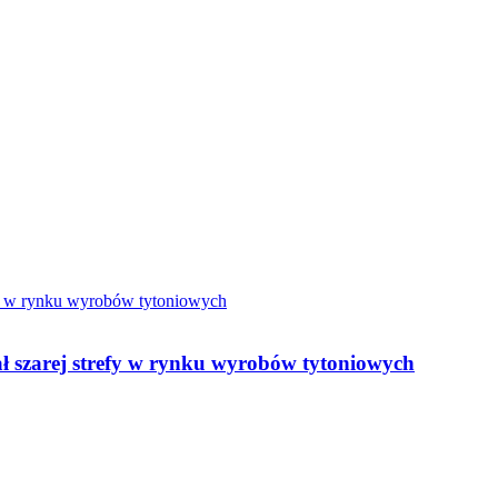
iał szarej strefy w rynku wyrobów tytoniowych