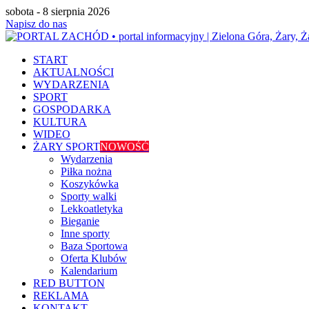
sobota - 8 sierpnia 2026
Napisz do nas
START
AKTUALNOŚCI
WYDARZENIA
SPORT
GOSPODARKA
KULTURA
WIDEO
ŻARY SPORT
NOWOŚĆ
Wydarzenia
Piłka nożna
Koszykówka
Sporty walki
Lekkoatletyka
Bieganie
Inne sporty
Baza Sportowa
Oferta Klubów
Kalendarium
RED BUTTON
REKLAMA
KONTAKT