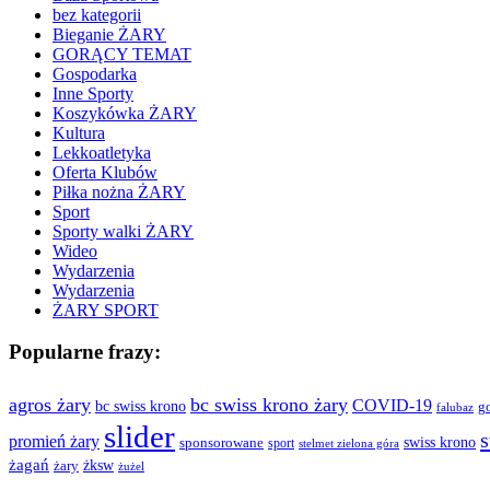
bez kategorii
Bieganie ŻARY
GORĄCY TEMAT
Gospodarka
Inne Sporty
Koszykówka ŻARY
Kultura
Lekkoatletyka
Oferta Klubów
Piłka nożna ŻARY
Sport
Sporty walki ŻARY
Wideo
Wydarzenia
Wydarzenia
ŻARY SPORT
Popularne frazy:
agros żary
bc swiss krono żary
COVID-19
bc swiss krono
g
falubaz
slider
s
promień żary
swiss krono
sponsorowane
sport
stelmet zielona góra
żagań
żksw
żary
żużel