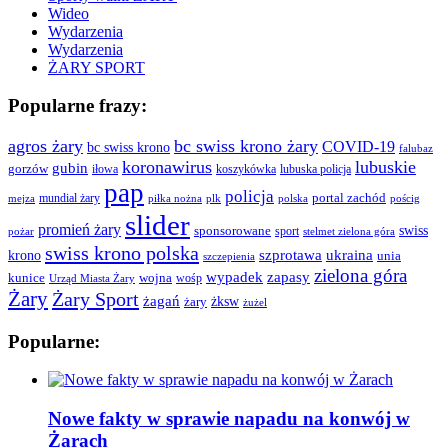
Wideo
Wydarzenia
Wydarzenia
ŻARY SPORT
Popularne frazy:
agros żary
bc swiss krono żary
COVID-19
bc swiss krono
falubaz
koronawirus
lubuskie
gubin
gorzów
iłowa
lubuska policja
koszykówka
pap
policja
portal zachód
mundial żary
piłka nożna
plk
polska
pościg
mejza
slider
promień żary
swiss
sponsorowane
sport
pożar
stelmet zielona góra
swiss krono polska
ukraina
krono
szprotawa
unia
szczepienia
zielona góra
wypadek
zapasy
kunice
wojna
wośp
Urząd Miasta Żary
Żary
Żary Sport
żagań
żksw
żary
żużel
Popularne:
Nowe fakty w sprawie napadu na konwój w
Żarach