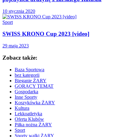
10 stycznia 2020
Sport
SWISS KRONO Cup 2023 [video]
29 maja 2023
Zobacz także:
Baza Sportowa
bez kategorii
Bieganie ŻARY
GORĄCY TEMAT
Gospodarka
Inne Sporty
Koszykówka ŻARY
Kultura
Lekkoatletyka
Oferta Klubów
Piłka nożna ŻARY
Sport
Sporty walki ŻARY