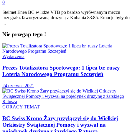
0
Stelmet Enea BC w lidze VTB po bardzo wyrównanym meczu
przegrał z faworyzowaną drużyną z Kubania 83:85. Emocje były do
...
Nie przegap tego !
Wydarzenia
Prezes Totalizatora Sportowego: 1 lipca br. ruszy
Loteria Narodowego Programu Szczepień
24 czerwca 2021
GORĄCY TEMAT
BC Swiss Krono Żary przyłączył się do Wielkiej
Orkiestry Świątecznej Pomocy i wyzwał na
pojedynek drużynę z żarskiego Ratusza