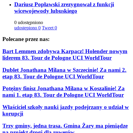
Dariusz Popławski zrezygnował z funkcji
wicewojewody lubuskiego
0 udostępniono
udostępiono
0
Tweet
0
Polecane przez nas:
Bart Lemmen zdobywa Karpacz! Holender nowym
liderem 83. Tour de Pologne UCI WorldTour
Dublet Jonathana Milana w Szczecinie! Za nami 2.
etap 83. Tour de Pologne UCI WorldTour
Potężny finisz Jonathana Milana w Koszalinie! Za
nami 1. etap 83. Tour de Pologne UCI WorldTour
Właściciel szkoły nauki jazdy podejrzany o udział w
korupcji
Trzy gminy, jedna trasa. Gmina Żary ma pieniądze
na projekt drogi dla rowerów