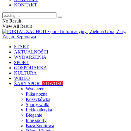
KONTAKT
No Result
View All Result
START
AKTUALNOŚCI
WYDARZENIA
SPORT
GOSPODARKA
KULTURA
WIDEO
ŻARY SPORT
NOWOŚĆ
Wydarzenia
Piłka nożna
Koszykówka
Sporty walki
Lekkoatletyka
Bieganie
Inne sporty
Baza Sportowa
Oferta Klubów