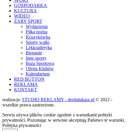
SPORT
GOSPODARKA
KULTURA
WIDEO
ŻARY SPORT
Wydarzenia
Piłka nożna
Koszykówka
Sporty walki
Lekkoatletyka
Bieganie
Inne sporty
Baza Sportowa
Oferta Klubów
Kalendarium
RED BUTTON
REKLAMA
KONTAKT
realizacja:
STUDIO REKLAMY - derdalukasz.pl
© 2022 -
wszelkie prawa zastrzeżone.
Serwis używa plików cookie zgodnie z warunkami polityki
prywatności. Pozostając w serwisie akceptują Państwo te warunki.
Polityka prywatności