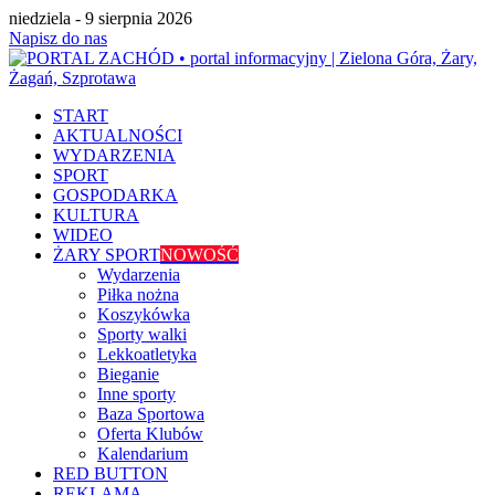
niedziela - 9 sierpnia 2026
Napisz do nas
START
AKTUALNOŚCI
WYDARZENIA
SPORT
GOSPODARKA
KULTURA
WIDEO
ŻARY SPORT
NOWOŚĆ
Wydarzenia
Piłka nożna
Koszykówka
Sporty walki
Lekkoatletyka
Bieganie
Inne sporty
Baza Sportowa
Oferta Klubów
Kalendarium
RED BUTTON
REKLAMA