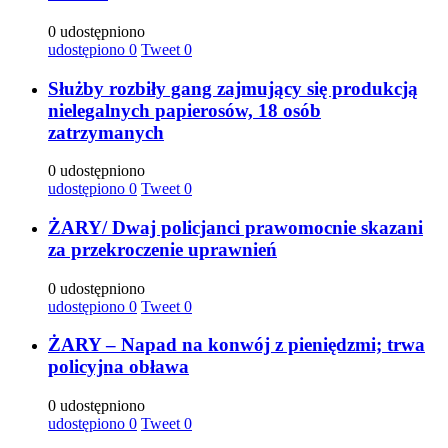
0 udostępniono
udostępiono
0
Tweet
0
Służby rozbiły gang zajmujący się produkcją
nielegalnych papierosów, 18 osób
zatrzymanych
0 udostępniono
udostępiono
0
Tweet
0
ŻARY/ Dwaj policjanci prawomocnie skazani
za przekroczenie uprawnień
0 udostępniono
udostępiono
0
Tweet
0
ŻARY – Napad na konwój z pieniędzmi; trwa
policyjna obława
0 udostępniono
udostępiono
0
Tweet
0