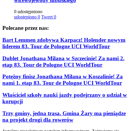
wicewojewody lubuskiego
0 udostępniono
udostępiono
0
Tweet
0
Polecane przez nas:
Bart Lemmen zdobywa Karpacz! Holender nowym
liderem 83. Tour de Pologne UCI WorldTour
Dublet Jonathana Milana w Szczecinie! Za nami 2.
etap 83. Tour de Pologne UCI WorldTour
Potężny finisz Jonathana Milana w Koszalinie! Za
nami 1. etap 83. Tour de Pologne UCI WorldTour
Właściciel szkoły nauki jazdy podejrzany o udział w
korupcji
Trzy gminy, jedna trasa. Gmina Żary ma pieniądze
na projekt drogi dla rowerów