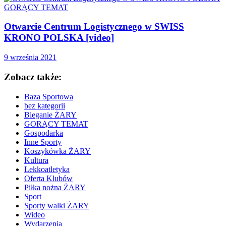
GORĄCY TEMAT
Otwarcie Centrum Logistycznego w SWISS
KRONO POLSKA [video]
9 września 2021
Zobacz także:
Baza Sportowa
bez kategorii
Bieganie ŻARY
GORĄCY TEMAT
Gospodarka
Inne Sporty
Koszykówka ŻARY
Kultura
Lekkoatletyka
Oferta Klubów
Piłka nożna ŻARY
Sport
Sporty walki ŻARY
Wideo
Wydarzenia