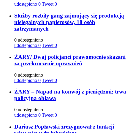
udostępiono
0
Tweet
0
Służby rozbiły gang zajmujący się produkcją
nielegalnych papierosów, 18 osób
zatrzymanych
0 udostępniono
udostępiono
0
Tweet
0
ŻARY/ Dwaj policjanci prawomocnie skazani
za przekroczenie uprawnień
0 udostępniono
udostępiono
0
Tweet
0
ŻARY – Napad na konwój z pieniędzmi; trwa
policyjna obława
0 udostępniono
udostępiono
0
Tweet
0
Dariusz Popławski zrezygnował z funkcji