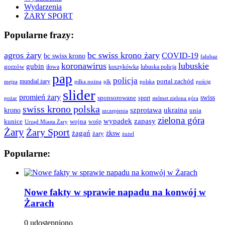
Wydarzenia
ŻARY SPORT
Popularne frazy:
agros żary
bc swiss krono żary
COVID-19
bc swiss krono
falubaz
koronawirus
lubuskie
gubin
gorzów
iłowa
lubuska policja
koszykówka
pap
policja
portal zachód
mundial żary
piłka nożna
plk
polska
pościg
mejza
slider
promień żary
swiss
sponsorowane
sport
pożar
stelmet zielona góra
swiss krono polska
ukraina
krono
szprotawa
unia
szczepienia
zielona góra
wypadek
zapasy
kunice
wojna
wośp
Urząd Miasta Żary
Żary
Żary Sport
żagań
żksw
żary
żużel
Popularne:
Nowe fakty w sprawie napadu na konwój w
Żarach
0 udostępniono