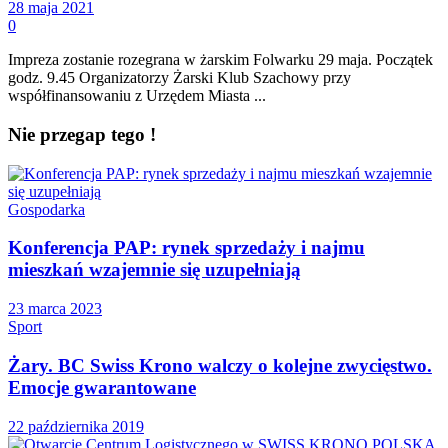
28 maja 2021
0
Impreza zostanie rozegrana w żarskim Folwarku 29 maja. Początek
godz. 9.45 Organizatorzy Żarski Klub Szachowy przy
współfinansowaniu z Urzędem Miasta ...
Nie przegap tego !
Gospodarka
Konferencja PAP: rynek sprzedaży i najmu
mieszkań wzajemnie się uzupełniają
23 marca 2023
Sport
Żary. BC Swiss Krono walczy o kolejne zwycięstwo.
Emocje gwarantowane
22 października 2019