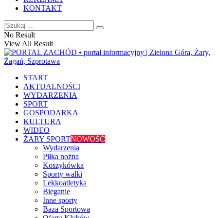
KONTAKT
No Result
View All Result
START
AKTUALNOŚCI
WYDARZENIA
SPORT
GOSPODARKA
KULTURA
WIDEO
ŻARY SPORT
NOWOŚĆ
Wydarzenia
Piłka nożna
Koszykówka
Sporty walki
Lekkoatletyka
Bieganie
Inne sporty
Baza Sportowa
Oferta Klubów