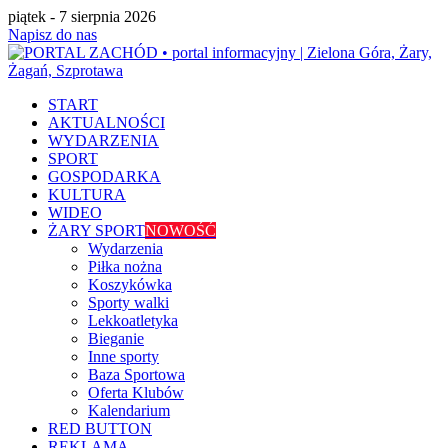
piątek - 7 sierpnia 2026
Napisz do nas
START
AKTUALNOŚCI
WYDARZENIA
SPORT
GOSPODARKA
KULTURA
WIDEO
ŻARY SPORT
NOWOŚĆ
Wydarzenia
Piłka nożna
Koszykówka
Sporty walki
Lekkoatletyka
Bieganie
Inne sporty
Baza Sportowa
Oferta Klubów
Kalendarium
RED BUTTON
REKLAMA