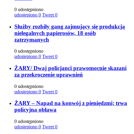
0 udostępniono
udostępiono
0
Tweet
0
Służby rozbiły gang zajmujący się produkcją
nielegalnych papierosów, 18 osób
zatrzymanych
0 udostępniono
udostępiono
0
Tweet
0
ŻARY/ Dwaj policjanci prawomocnie skazani
za przekroczenie uprawnień
0 udostępniono
udostępiono
0
Tweet
0
ŻARY – Napad na konwój z pieniędzmi; trwa
policyjna obława
0 udostępniono
udostępiono
0
Tweet
0