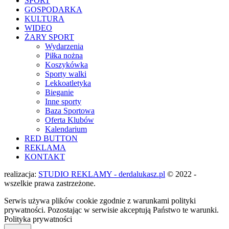
SPORT
GOSPODARKA
KULTURA
WIDEO
ŻARY SPORT
Wydarzenia
Piłka nożna
Koszykówka
Sporty walki
Lekkoatletyka
Bieganie
Inne sporty
Baza Sportowa
Oferta Klubów
Kalendarium
RED BUTTON
REKLAMA
KONTAKT
realizacja:
STUDIO REKLAMY - derdalukasz.pl
© 2022 -
wszelkie prawa zastrzeżone.
Serwis używa plików cookie zgodnie z warunkami polityki
prywatności. Pozostając w serwisie akceptują Państwo te warunki.
Polityka prywatności