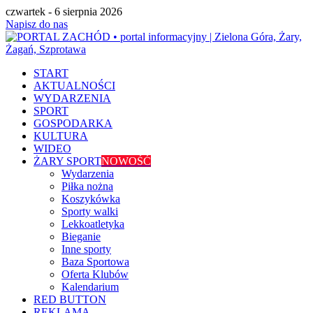
czwartek - 6 sierpnia 2026
Napisz do nas
START
AKTUALNOŚCI
WYDARZENIA
SPORT
GOSPODARKA
KULTURA
WIDEO
ŻARY SPORT
NOWOŚĆ
Wydarzenia
Piłka nożna
Koszykówka
Sporty walki
Lekkoatletyka
Bieganie
Inne sporty
Baza Sportowa
Oferta Klubów
Kalendarium
RED BUTTON
REKLAMA