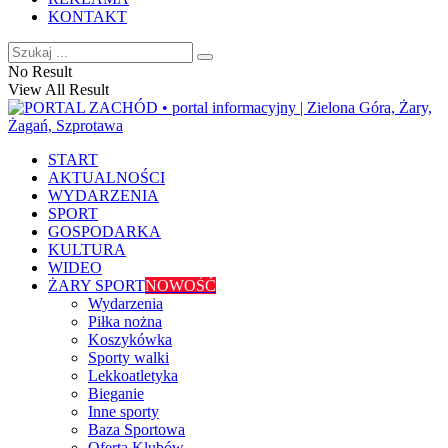
KONTAKT
No Result
View All Result
START
AKTUALNOŚCI
WYDARZENIA
SPORT
GOSPODARKA
KULTURA
WIDEO
ŻARY SPORT
NOWOŚĆ
Wydarzenia
Piłka nożna
Koszykówka
Sporty walki
Lekkoatletyka
Bieganie
Inne sporty
Baza Sportowa
Oferta Klubów