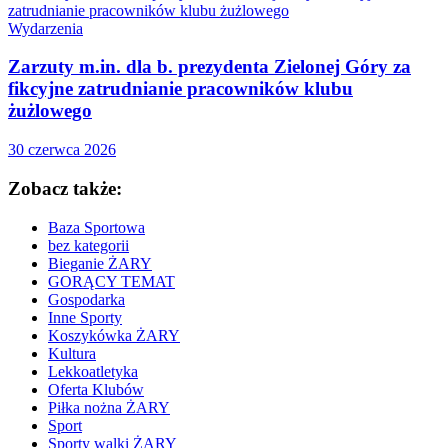
Wydarzenia
Zarzuty m.in. dla b. prezydenta Zielonej Góry za
fikcyjne zatrudnianie pracowników klubu
żużlowego
30 czerwca 2026
Zobacz także:
Baza Sportowa
bez kategorii
Bieganie ŻARY
GORĄCY TEMAT
Gospodarka
Inne Sporty
Koszykówka ŻARY
Kultura
Lekkoatletyka
Oferta Klubów
Piłka nożna ŻARY
Sport
Sporty walki ŻARY