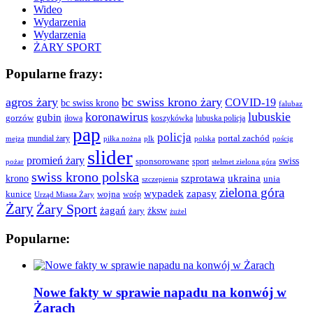
Wideo
Wydarzenia
Wydarzenia
ŻARY SPORT
Popularne frazy:
agros żary
bc swiss krono żary
COVID-19
bc swiss krono
falubaz
koronawirus
lubuskie
gubin
gorzów
iłowa
lubuska policja
koszykówka
pap
policja
portal zachód
mundial żary
piłka nożna
plk
polska
pościg
mejza
slider
promień żary
swiss
sponsorowane
sport
pożar
stelmet zielona góra
swiss krono polska
ukraina
krono
szprotawa
unia
szczepienia
zielona góra
wypadek
zapasy
kunice
wojna
wośp
Urząd Miasta Żary
Żary
Żary Sport
żagań
żksw
żary
żużel
Popularne:
Nowe fakty w sprawie napadu na konwój w
Żarach