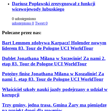
Dariusz Popławski zrezygnował z funkcji
wicewojewody lubuskiego
0 udostępniono
udostępiono
0
Tweet
0
Polecane przez nas:
Bart Lemmen zdobywa Karpacz! Holender nowym
liderem 83. Tour de Pologne UCI WorldTour
Dublet Jonathana Milana w Szczecinie! Za nami 2.
etap 83. Tour de Pologne UCI WorldTour
Potężny finisz Jonathana Milana w Koszalinie! Za
nami 1. etap 83. Tour de Pologne UCI WorldTour
Właściciel szkoły nauki jazdy podejrzany o udział w
korupcji
Trzy gminy, jedna trasa. Gmina Żary ma pieniądze
na projekt drogi dla rowerów