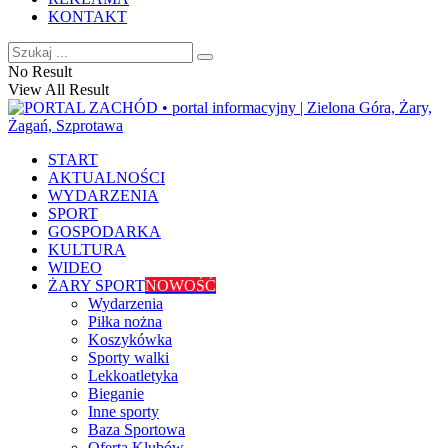
KONTAKT
No Result
View All Result
START
AKTUALNOŚCI
WYDARZENIA
SPORT
GOSPODARKA
KULTURA
WIDEO
ŻARY SPORT
NOWOŚĆ
Wydarzenia
Piłka nożna
Koszykówka
Sporty walki
Lekkoatletyka
Bieganie
Inne sporty
Baza Sportowa
Oferta Klubów