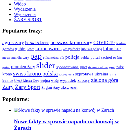
Wideo
Wydarzenia
Wydarzenia
ŻARY SPORT
Popularne frazy:
agros żary
bc swiss krono żary
COVID-19
bc swiss krono
falubaz
koronawirus
lubuskie
gubin
gorzów
iłowa
lubuska policja
koszykówka
pap
policja
portal zachód
mundial żary
piłka nożna
plk
polska
pościg
mejza
slider
promień żary
swiss
sponsorowane
sport
pożar
stelmet zielona góra
swiss krono polska
ukraina
krono
szprotawa
unia
szczepienia
zielona góra
wypadek
zapasy
kunice
wojna
wośp
Urząd Miasta Żary
Żary
Żary Sport
żagań
żksw
żary
żużel
Popularne:
Nowe fakty w sprawie napadu na konwój w
Żarach