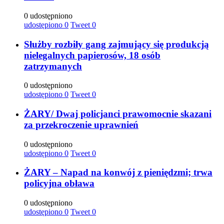
0 udostępniono
udostępiono
0
Tweet
0
Służby rozbiły gang zajmujący się produkcją
nielegalnych papierosów, 18 osób
zatrzymanych
0 udostępniono
udostępiono
0
Tweet
0
ŻARY/ Dwaj policjanci prawomocnie skazani
za przekroczenie uprawnień
0 udostępniono
udostępiono
0
Tweet
0
ŻARY – Napad na konwój z pieniędzmi; trwa
policyjna obława
0 udostępniono
udostępiono
0
Tweet
0