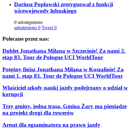
Dariusz Popławski zrezygnował z funkcji
wicewojewody lubuskiego
0 udostępniono
udostępiono
0
Tweet
0
Polecane przez nas:
Dublet Jonathana Milana w Szczecinie! Za nami 2.
etap 83. Tour de Pologne UCI WorldTour
Potężny finisz Jonathana Milana w Koszalinie! Za
nami 1. etap 83. Tour de Pologne UCI WorldTour
Właściciel szkoły nauki jazdy podejrzany o udział w
korupcji
Trzy gminy, jedna trasa. Gmina Żary ma pieniądze
na projekt drogi dla rowerów
Areszt dla egzaminatora na prawo jazdy