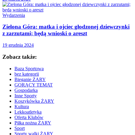
Wydarzenia
Zielona Góra: matka i ojciec głodzonej dziewczynki
z zarzutami; będą wnioski o areszt
19 grudnia 2024
Zobacz także:
Baza Sportowa
bez kategorii
Bieganie ŻARY
GORĄCY TEMAT
Gospodarka
Inne Sporty
Koszykówka ŻARY
Kultura
Lekkoatletyka
Oferta Klubów
Piłka nożna ŻARY
Sport
Sporty walki ŻARY