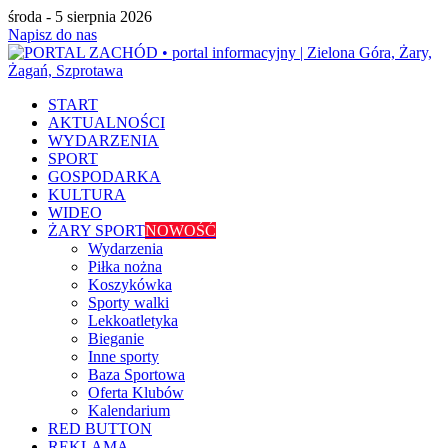
środa - 5 sierpnia 2026
Napisz do nas
START
AKTUALNOŚCI
WYDARZENIA
SPORT
GOSPODARKA
KULTURA
WIDEO
ŻARY SPORT
NOWOŚĆ
Wydarzenia
Piłka nożna
Koszykówka
Sporty walki
Lekkoatletyka
Bieganie
Inne sporty
Baza Sportowa
Oferta Klubów
Kalendarium
RED BUTTON
REKLAMA