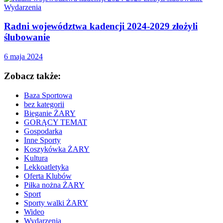
Wydarzenia
Radni województwa kadencji 2024-2029 złożyli
ślubowanie
6 maja 2024
Zobacz także:
Baza Sportowa
bez kategorii
Bieganie ŻARY
GORĄCY TEMAT
Gospodarka
Inne Sporty
Koszykówka ŻARY
Kultura
Lekkoatletyka
Oferta Klubów
Piłka nożna ŻARY
Sport
Sporty walki ŻARY
Wideo
Wydarzenia