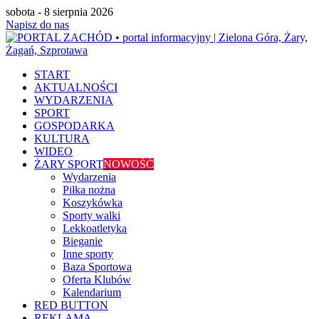
sobota - 8 sierpnia 2026
Napisz do nas
START
AKTUALNOŚCI
WYDARZENIA
SPORT
GOSPODARKA
KULTURA
WIDEO
ŻARY SPORT
NOWOŚĆ
Wydarzenia
Piłka nożna
Koszykówka
Sporty walki
Lekkoatletyka
Bieganie
Inne sporty
Baza Sportowa
Oferta Klubów
Kalendarium
RED BUTTON
REKLAMA