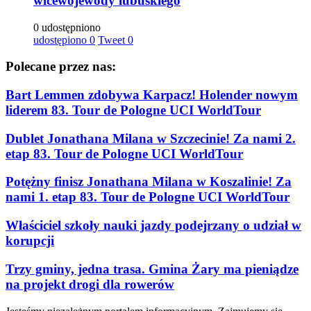
wicewojewody lubuskiego
0 udostępniono
udostępiono
0
Tweet
0
Polecane przez nas:
Bart Lemmen zdobywa Karpacz! Holender nowym
liderem 83. Tour de Pologne UCI WorldTour
Dublet Jonathana Milana w Szczecinie! Za nami 2.
etap 83. Tour de Pologne UCI WorldTour
Potężny finisz Jonathana Milana w Koszalinie! Za
nami 1. etap 83. Tour de Pologne UCI WorldTour
Właściciel szkoły nauki jazdy podejrzany o udział w
korupcji
Trzy gminy, jedna trasa. Gmina Żary ma pieniądze
na projekt drogi dla rowerów