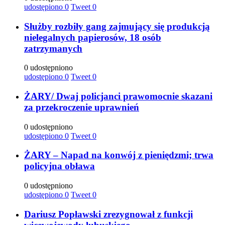
udostępiono
0
Tweet
0
Służby rozbiły gang zajmujący się produkcją
nielegalnych papierosów, 18 osób
zatrzymanych
0 udostępniono
udostępiono
0
Tweet
0
ŻARY/ Dwaj policjanci prawomocnie skazani
za przekroczenie uprawnień
0 udostępniono
udostępiono
0
Tweet
0
ŻARY – Napad na konwój z pieniędzmi; trwa
policyjna obława
0 udostępniono
udostępiono
0
Tweet
0
Dariusz Popławski zrezygnował z funkcji