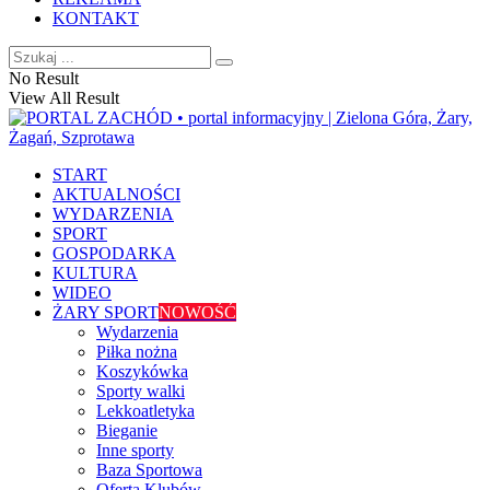
KONTAKT
No Result
View All Result
START
AKTUALNOŚCI
WYDARZENIA
SPORT
GOSPODARKA
KULTURA
WIDEO
ŻARY SPORT
NOWOŚĆ
Wydarzenia
Piłka nożna
Koszykówka
Sporty walki
Lekkoatletyka
Bieganie
Inne sporty
Baza Sportowa
Oferta Klubów