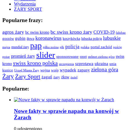
Wydarzenia
ŻARY SPORT
Popularne frazy:
agros żary
bc swiss krono żary
COVID-19
bc swiss krono
falubaz
koronawirus
lubuskie
gubin
gorzów
iłowa
lubuska policja
koszykówka
pap
policja
portal zachód
mundial żary
piłka nożna
plk
polska
pościg
mejza
slider
promień żary
swiss
sponsorowane
sport
pożar
stelmet zielona góra
swiss krono polska
ukraina
krono
szprotawa
unia
szczepienia
zielona góra
wypadek
zapasy
kunice
wojna
wośp
Urząd Miasta Żary
Żary
Żary Sport
żagań
żksw
żary
żużel
Popularne:
Nowe fakty w sprawie napadu na konwój w
Żarach
0 udostępniono