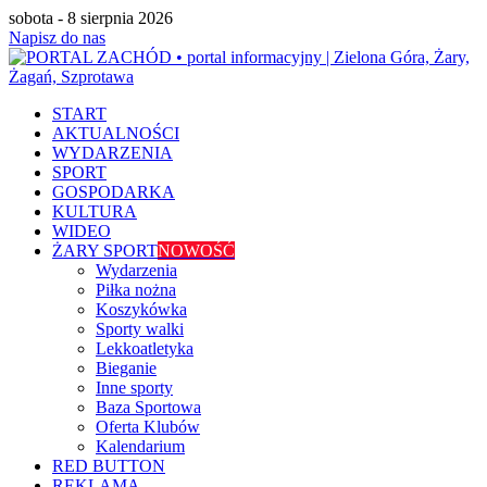
sobota - 8 sierpnia 2026
Napisz do nas
START
AKTUALNOŚCI
WYDARZENIA
SPORT
GOSPODARKA
KULTURA
WIDEO
ŻARY SPORT
NOWOŚĆ
Wydarzenia
Piłka nożna
Koszykówka
Sporty walki
Lekkoatletyka
Bieganie
Inne sporty
Baza Sportowa
Oferta Klubów
Kalendarium
RED BUTTON
REKLAMA