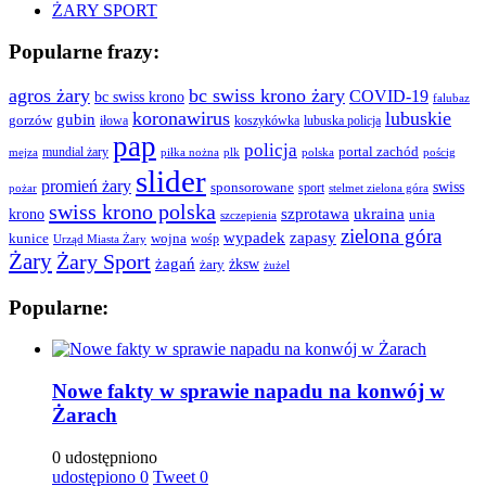
ŻARY SPORT
Popularne frazy:
agros żary
bc swiss krono żary
COVID-19
bc swiss krono
falubaz
koronawirus
lubuskie
gubin
gorzów
iłowa
lubuska policja
koszykówka
pap
policja
portal zachód
mundial żary
piłka nożna
plk
polska
pościg
mejza
slider
promień żary
swiss
sponsorowane
sport
pożar
stelmet zielona góra
swiss krono polska
ukraina
krono
szprotawa
unia
szczepienia
zielona góra
wypadek
zapasy
kunice
wojna
wośp
Urząd Miasta Żary
Żary
Żary Sport
żagań
żksw
żary
żużel
Popularne:
Nowe fakty w sprawie napadu na konwój w
Żarach
0 udostępniono
udostępiono
0
Tweet
0