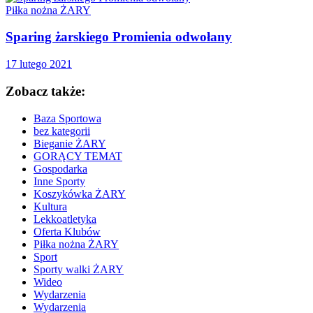
Piłka nożna ŻARY
Sparing żarskiego Promienia odwołany
17 lutego 2021
Zobacz także:
Baza Sportowa
bez kategorii
Bieganie ŻARY
GORĄCY TEMAT
Gospodarka
Inne Sporty
Koszykówka ŻARY
Kultura
Lekkoatletyka
Oferta Klubów
Piłka nożna ŻARY
Sport
Sporty walki ŻARY
Wideo
Wydarzenia
Wydarzenia