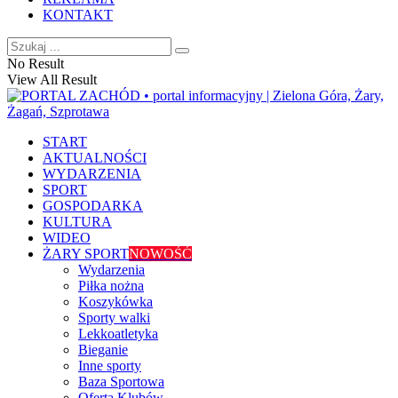
KONTAKT
No Result
View All Result
START
AKTUALNOŚCI
WYDARZENIA
SPORT
GOSPODARKA
KULTURA
WIDEO
ŻARY SPORT
NOWOŚĆ
Wydarzenia
Piłka nożna
Koszykówka
Sporty walki
Lekkoatletyka
Bieganie
Inne sporty
Baza Sportowa
Oferta Klubów