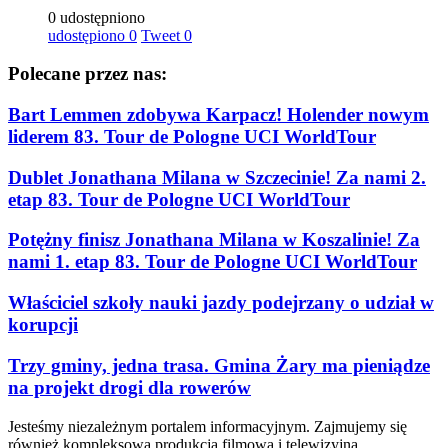
0 udostępniono
udostępiono
0
Tweet
0
Polecane przez nas:
Bart Lemmen zdobywa Karpacz! Holender nowym
liderem 83. Tour de Pologne UCI WorldTour
Dublet Jonathana Milana w Szczecinie! Za nami 2.
etap 83. Tour de Pologne UCI WorldTour
Potężny finisz Jonathana Milana w Koszalinie! Za
nami 1. etap 83. Tour de Pologne UCI WorldTour
Właściciel szkoły nauki jazdy podejrzany o udział w
korupcji
Trzy gminy, jedna trasa. Gmina Żary ma pieniądze
na projekt drogi dla rowerów
Jesteśmy niezależnym portalem informacyjnym. Zajmujemy się
również kompleksową produkcją filmową i telewizyjną.