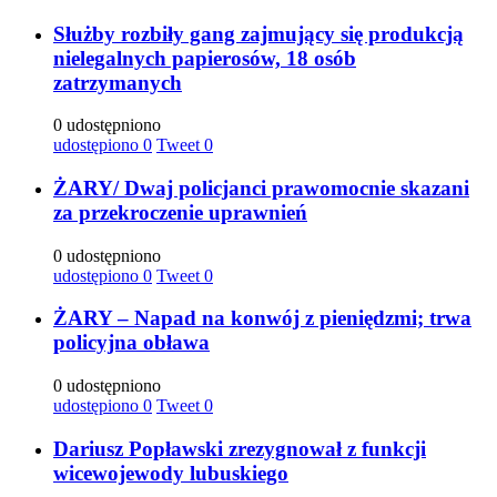
Służby rozbiły gang zajmujący się produkcją
nielegalnych papierosów, 18 osób
zatrzymanych
0 udostępniono
udostępiono
0
Tweet
0
ŻARY/ Dwaj policjanci prawomocnie skazani
za przekroczenie uprawnień
0 udostępniono
udostępiono
0
Tweet
0
ŻARY – Napad na konwój z pieniędzmi; trwa
policyjna obława
0 udostępniono
udostępiono
0
Tweet
0
Dariusz Popławski zrezygnował z funkcji
wicewojewody lubuskiego