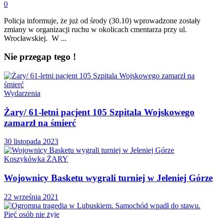
0
Policja informuje, że już od środy (30.10) wprowadzone zostały
zmiany w organizacji ruchu w okolicach cmentarza przy ul.
Wrocławskiej. W ...
Nie przegap tego !
Wydarzenia
Żary/ 61-letni pacjent 105 Szpitala Wojskowego
zamarzł na śmierć
30 listopada 2023
Koszykówka ŻARY
Wojownicy Basketu wygrali turniej w Jeleniej Górze
22 września 2021