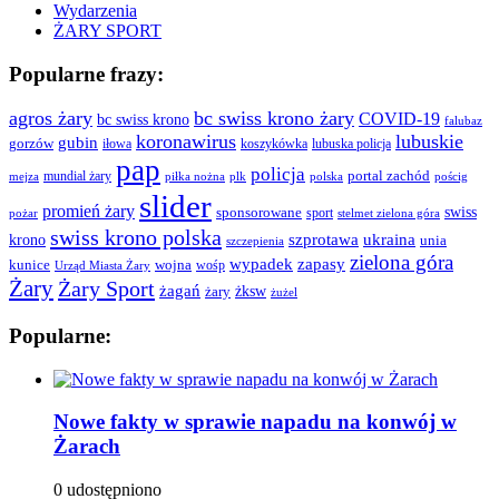
Wydarzenia
ŻARY SPORT
Popularne frazy:
agros żary
bc swiss krono żary
COVID-19
bc swiss krono
falubaz
koronawirus
lubuskie
gubin
gorzów
iłowa
lubuska policja
koszykówka
pap
policja
portal zachód
mundial żary
piłka nożna
plk
polska
pościg
mejza
slider
promień żary
swiss
sponsorowane
sport
pożar
stelmet zielona góra
swiss krono polska
ukraina
krono
szprotawa
unia
szczepienia
zielona góra
wypadek
zapasy
kunice
wojna
wośp
Urząd Miasta Żary
Żary
Żary Sport
żagań
żksw
żary
żużel
Popularne:
Nowe fakty w sprawie napadu na konwój w
Żarach
0 udostępniono