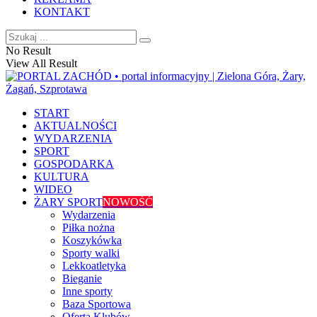
KONTAKT
No Result
View All Result
START
AKTUALNOŚCI
WYDARZENIA
SPORT
GOSPODARKA
KULTURA
WIDEO
ŻARY SPORT
NOWOŚĆ
Wydarzenia
Piłka nożna
Koszykówka
Sporty walki
Lekkoatletyka
Bieganie
Inne sporty
Baza Sportowa
Oferta Klubów