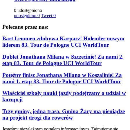
0 udostępniono
udostępiono
0
Tweet
0
Polecane przez nas:
Bart Lemmen zdobywa Karpacz! Holender nowym
liderem 83. Tour de Pologne UCI WorldTour
Dublet Jonathana Milana w Szczecinie! Za nami 2.
etap 83. Tour de Pologne UCI WorldTour
Potężny finisz Jonathana Milana w Koszalinie! Za
nami 1. etap 83. Tour de Pologne UCI WorldTour
Właściciel szkoły nauki jazdy podejrzany o udział w
korupcji
Trzy gminy, jedna trasa. Gmina Żary ma pieniądze
na projekt drogi dla rowerów
Jesteśmy niezależnym portalem informacyjnym. Zajmujemy się