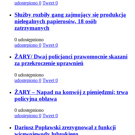
udostępiono
0
Tweet
0
Służby rozbiły gang zajmujący się produkcją
nielegalnych papierosów, 18 osób
zatrzymanych
0 udostępniono
udostępiono
0
Tweet
0
ŻARY/ Dwaj policjanci prawomocnie skazani
za przekroczenie uprawnień
0 udostępniono
udostępiono
0
Tweet
0
ŻARY – Napad na konwój z pieniędzmi; trwa
policyjna obława
0 udostępniono
udostępiono
0
Tweet
0
Dariusz Popławski zrezygnował z funkcji
wicewojewody lubuskiego