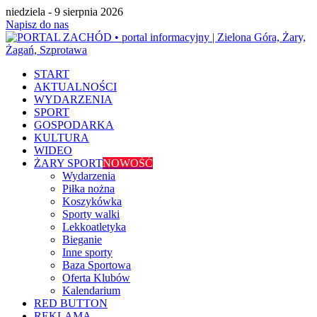
niedziela - 9 sierpnia 2026
Napisz do nas
START
AKTUALNOŚCI
WYDARZENIA
SPORT
GOSPODARKA
KULTURA
WIDEO
ŻARY SPORT
NOWOŚĆ
Wydarzenia
Piłka nożna
Koszykówka
Sporty walki
Lekkoatletyka
Bieganie
Inne sporty
Baza Sportowa
Oferta Klubów
Kalendarium
RED BUTTON
REKLAMA