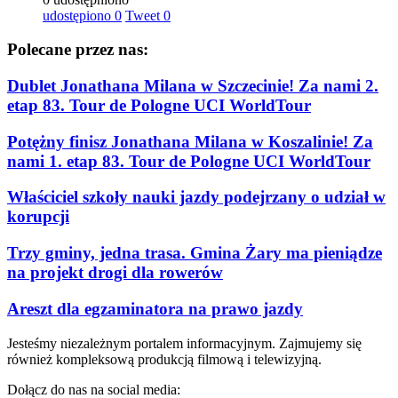
udostępiono
0
Tweet
0
Polecane przez nas:
Dublet Jonathana Milana w Szczecinie! Za nami 2.
etap 83. Tour de Pologne UCI WorldTour
Potężny finisz Jonathana Milana w Koszalinie! Za
nami 1. etap 83. Tour de Pologne UCI WorldTour
Właściciel szkoły nauki jazdy podejrzany o udział w
korupcji
Trzy gminy, jedna trasa. Gmina Żary ma pieniądze
na projekt drogi dla rowerów
Areszt dla egzaminatora na prawo jazdy
Jesteśmy niezależnym portalem informacyjnym. Zajmujemy się
również kompleksową produkcją filmową i telewizyjną.
Dołącz do nas na social media: