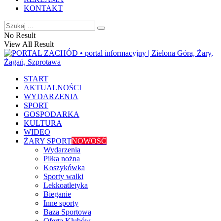
KONTAKT
No Result
View All Result
START
AKTUALNOŚCI
WYDARZENIA
SPORT
GOSPODARKA
KULTURA
WIDEO
ŻARY SPORT
NOWOŚĆ
Wydarzenia
Piłka nożna
Koszykówka
Sporty walki
Lekkoatletyka
Bieganie
Inne sporty
Baza Sportowa
Oferta Klubów