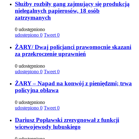
Służby rozbiły gang zajmujący się produkcją
nielegalnych papierosów, 18 osób
zatrzymanych
0 udostępniono
udostępiono
0
Tweet
0
ŻARY/ Dwaj policjanci prawomocnie skazani
za przekroczenie uprawnień
0 udostępniono
udostępiono
0
Tweet
0
ŻARY – Napad na konwój z pieniędzmi; trwa
policyjna obława
0 udostępniono
udostępiono
0
Tweet
0
Dariusz Popławski zrezygnował z funkcji
wicewojewody lubuskiego
0 udostępniono