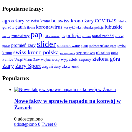
Popularne frazy:
agros żary
bc swiss krono żary
COVID-19
bc swiss krono
falubaz
koronawirus
lubuskie
gubin
gorzów
iłowa
lubuska policja
koszykówka
pap
policja
portal zachód
mundial żary
piłka nożna
plk
polska
pościg
mejza
slider
promień żary
swiss
sponsorowane
sport
pożar
stelmet zielona góra
swiss krono polska
ukraina
krono
szprotawa
unia
szczepienia
zielona góra
wypadek
zapasy
kunice
wojna
wośp
Urząd Miasta Żary
Żary
Żary Sport
żagań
żksw
żary
żużel
Popularne:
Nowe fakty w sprawie napadu na konwój w
Żarach
0 udostępniono
udostępiono
0
Tweet
0