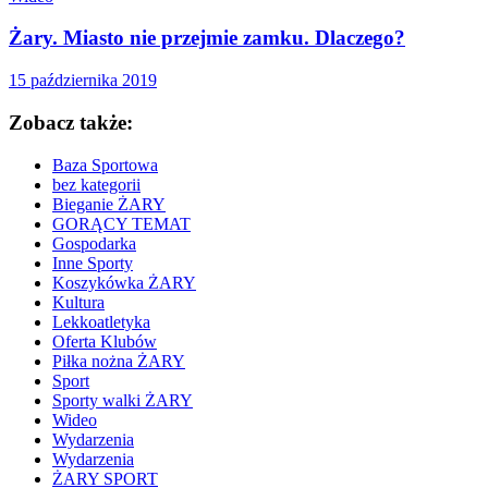
Żary. Miasto nie przejmie zamku. Dlaczego?
15 października 2019
Zobacz także:
Baza Sportowa
bez kategorii
Bieganie ŻARY
GORĄCY TEMAT
Gospodarka
Inne Sporty
Koszykówka ŻARY
Kultura
Lekkoatletyka
Oferta Klubów
Piłka nożna ŻARY
Sport
Sporty walki ŻARY
Wideo
Wydarzenia
Wydarzenia
ŻARY SPORT