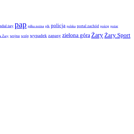
pap
policja
portal zachód
dial żary
piłka nożna
plk
polska
pościg
pożar
Żary
Żary Sport
zielona góra
wypadek
zapasy
wojna
wośp
a Żary