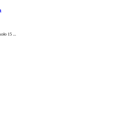
m
oło 15 ...