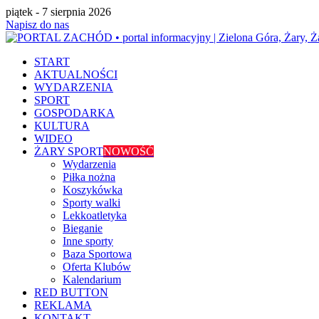
piątek - 7 sierpnia 2026
Napisz do nas
START
AKTUALNOŚCI
WYDARZENIA
SPORT
GOSPODARKA
KULTURA
WIDEO
ŻARY SPORT
NOWOŚĆ
Wydarzenia
Piłka nożna
Koszykówka
Sporty walki
Lekkoatletyka
Bieganie
Inne sporty
Baza Sportowa
Oferta Klubów
Kalendarium
RED BUTTON
REKLAMA
KONTAKT