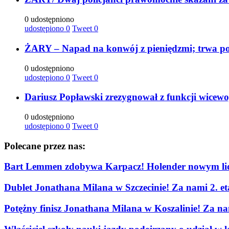
0 udostępniono
udostępiono
0
Tweet
0
ŻARY – Napad na konwój z pieniędzmi; trwa po
0 udostępniono
udostępiono
0
Tweet
0
Dariusz Popławski zrezygnował z funkcji wicew
0 udostępniono
udostępiono
0
Tweet
0
Polecane przez nas:
Bart Lemmen zdobywa Karpacz! Holender nowym lid
Dublet Jonathana Milana w Szczecinie! Za nami 2. e
Potężny finisz Jonathana Milana w Koszalinie! Za n