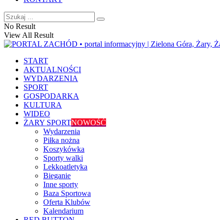
No Result
View All Result
START
AKTUALNOŚCI
WYDARZENIA
SPORT
GOSPODARKA
KULTURA
WIDEO
ŻARY SPORT
NOWOŚĆ
Wydarzenia
Piłka nożna
Koszykówka
Sporty walki
Lekkoatletyka
Bieganie
Inne sporty
Baza Sportowa
Oferta Klubów
Kalendarium
RED BUTTON