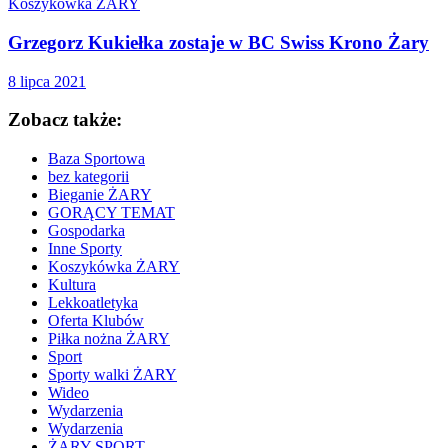
Koszykówka ŻARY
Grzegorz Kukiełka zostaje w BC Swiss Krono Żary
8 lipca 2021
Zobacz także:
Baza Sportowa
bez kategorii
Bieganie ŻARY
GORĄCY TEMAT
Gospodarka
Inne Sporty
Koszykówka ŻARY
Kultura
Lekkoatletyka
Oferta Klubów
Piłka nożna ŻARY
Sport
Sporty walki ŻARY
Wideo
Wydarzenia
Wydarzenia
ŻARY SPORT