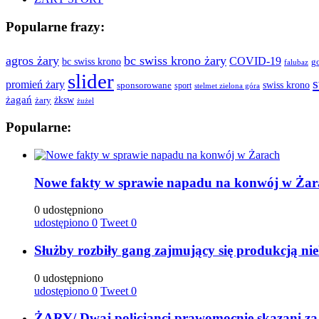
Popularne frazy:
agros żary
bc swiss krono żary
COVID-19
bc swiss krono
g
falubaz
slider
s
promień żary
swiss krono
sponsorowane
sport
stelmet zielona góra
żagań
żksw
żary
żużel
Popularne:
Nowe fakty w sprawie napadu na konwój w Żar
0 udostępniono
udostępiono
0
Tweet
0
Służby rozbiły gang zajmujący się produkcją ni
0 udostępniono
udostępiono
0
Tweet
0
ŻARY/ Dwaj policjanci prawomocnie skazani za