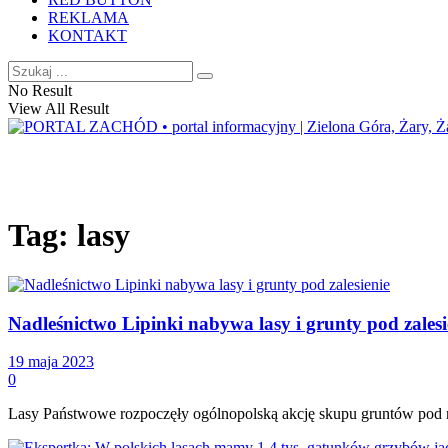
REKLAMA
KONTAKT
No Result
View All Result
Tag:
lasy
Nadleśnictwo Lipinki nabywa lasy i grunty pod zalesi
19 maja 2023
0
Lasy Państwowe rozpoczęły ogólnopolską akcję skupu gruntów pod now