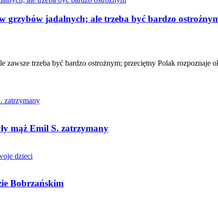
w grzybów jadalnych; ale trzeba być bardzo ostrożny
e zawsze trzeba być bardzo ostrożnym; przeciętny Polak rozpoznaje ok
yły mąż Emil S. zatrzymany
zie Bobrzańskim