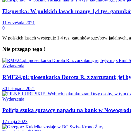
Ekspertka: W polskich lasach mamy 1,4 tys. gatunkó
11 września 2021
0
W polskich lasach występuje 1,4 tys. gatunków grzybów jadalnych, al
Nie przegap tego !
Wydarzenia
RMF24.pl: piosenkarka Dorota R. z zarzutami; jej b
30 listopada 2021
Wydarzenia
Policja szuka sprawcy napadu na bank w Nowogrod
17 maja 2023