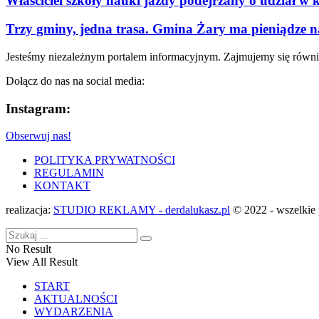
Właściciel szkoły nauki jazdy podejrzany o udział w 
Trzy gminy, jedna trasa. Gmina Żary ma pieniądze n
Jesteśmy niezależnym portalem informacyjnym. Zajmujemy się równi
Dołącz do nas na social media:
Instagram:
Obserwuj nas!
POLITYKA PRYWATNOŚCI
REGULAMIN
KONTAKT
realizacja:
STUDIO REKLAMY - derdalukasz.pl
© 2022 - wszelkie 
No Result
View All Result
START
AKTUALNOŚCI
WYDARZENIA