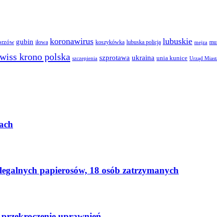
koronawirus
lubuskie
gubin
orzów
iłowa
lubuska policja
koszykówka
mun
mejza
wiss krono polska
ukraina
szprotawa
unia kunice
szczepienia
Urząd Miast
ach
elegalnych papierosów, 18 osób zatrzymanych
 przekroczenie uprawnień