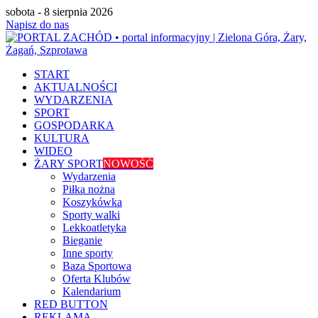
sobota - 8 sierpnia 2026
Napisz do nas
START
AKTUALNOŚCI
WYDARZENIA
SPORT
GOSPODARKA
KULTURA
WIDEO
ŻARY SPORT
NOWOŚĆ
Wydarzenia
Piłka nożna
Koszykówka
Sporty walki
Lekkoatletyka
Bieganie
Inne sporty
Baza Sportowa
Oferta Klubów
Kalendarium
RED BUTTON
REKLAMA