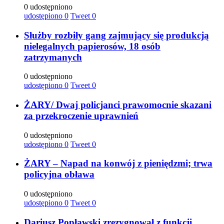
0 udostępniono
udostępiono
0
Tweet
0
Służby rozbiły gang zajmujący się produkcją
nielegalnych papierosów, 18 osób
zatrzymanych
0 udostępniono
udostępiono
0
Tweet
0
ŻARY/ Dwaj policjanci prawomocnie skazani
za przekroczenie uprawnień
0 udostępniono
udostępiono
0
Tweet
0
ŻARY – Napad na konwój z pieniędzmi; trwa
policyjna obława
0 udostępniono
udostępiono
0
Tweet
0
Dariusz Popławski zrezygnował z funkcji