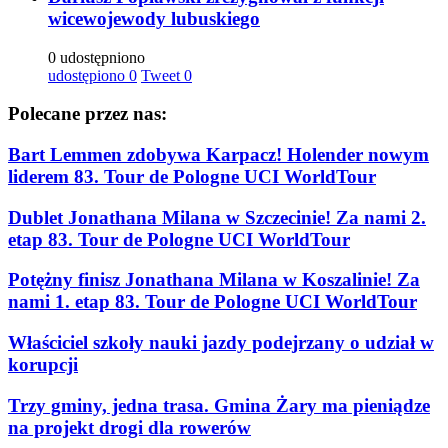
wicewojewody lubuskiego
0 udostępniono
udostępiono
0
Tweet
0
Polecane przez nas:
Bart Lemmen zdobywa Karpacz! Holender nowym
liderem 83. Tour de Pologne UCI WorldTour
Dublet Jonathana Milana w Szczecinie! Za nami 2.
etap 83. Tour de Pologne UCI WorldTour
Potężny finisz Jonathana Milana w Koszalinie! Za
nami 1. etap 83. Tour de Pologne UCI WorldTour
Właściciel szkoły nauki jazdy podejrzany o udział w
korupcji
Trzy gminy, jedna trasa. Gmina Żary ma pieniądze
na projekt drogi dla rowerów