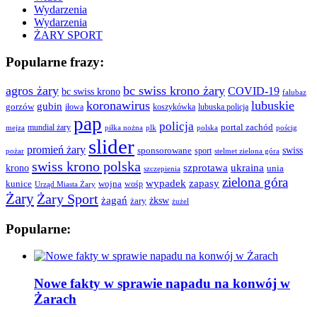
Wydarzenia
Wydarzenia
ŻARY SPORT
Popularne frazy:
agros żary
bc swiss krono żary
COVID-19
bc swiss krono
falubaz
koronawirus
lubuskie
gubin
gorzów
iłowa
lubuska policja
koszykówka
pap
policja
portal zachód
mundial żary
piłka nożna
plk
polska
pościg
mejza
slider
promień żary
swiss
sponsorowane
sport
pożar
stelmet zielona góra
swiss krono polska
ukraina
krono
szprotawa
unia
szczepienia
zielona góra
wypadek
zapasy
kunice
wojna
wośp
Urząd Miasta Żary
Żary
Żary Sport
żagań
żksw
żary
żużel
Popularne:
Nowe fakty w sprawie napadu na konwój w
Żarach