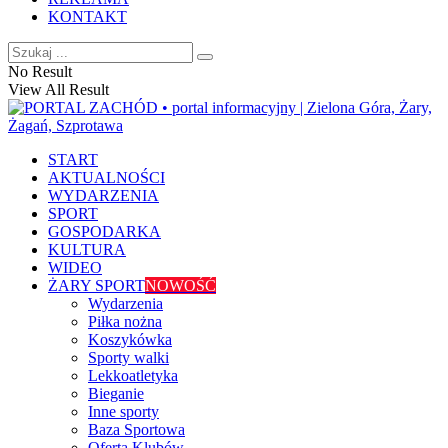
KONTAKT
No Result
View All Result
START
AKTUALNOŚCI
WYDARZENIA
SPORT
GOSPODARKA
KULTURA
WIDEO
ŻARY SPORT
NOWOŚĆ
Wydarzenia
Piłka nożna
Koszykówka
Sporty walki
Lekkoatletyka
Bieganie
Inne sporty
Baza Sportowa
Oferta Klubów