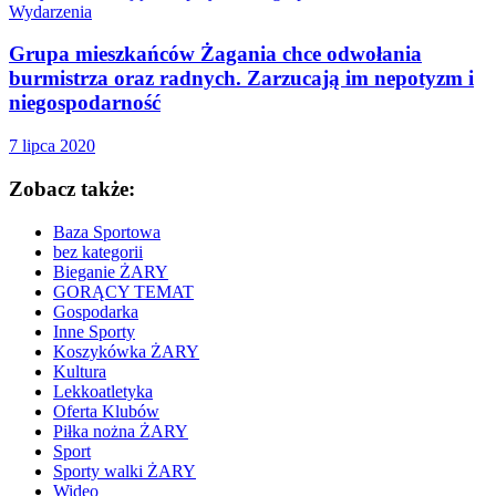
Wydarzenia
Grupa mieszkańców Żagania chce odwołania
burmistrza oraz radnych. Zarzucają im nepotyzm i
niegospodarność
7 lipca 2020
Zobacz także:
Baza Sportowa
bez kategorii
Bieganie ŻARY
GORĄCY TEMAT
Gospodarka
Inne Sporty
Koszykówka ŻARY
Kultura
Lekkoatletyka
Oferta Klubów
Piłka nożna ŻARY
Sport
Sporty walki ŻARY
Wideo