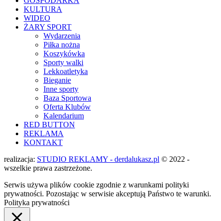
GOSPODARKA
KULTURA
WIDEO
ŻARY SPORT
Wydarzenia
Piłka nożna
Koszykówka
Sporty walki
Lekkoatletyka
Bieganie
Inne sporty
Baza Sportowa
Oferta Klubów
Kalendarium
RED BUTTON
REKLAMA
KONTAKT
realizacja:
STUDIO REKLAMY - derdalukasz.pl
© 2022 -
wszelkie prawa zastrzeżone.
Serwis używa plików cookie zgodnie z warunkami polityki
prywatności. Pozostając w serwisie akceptują Państwo te warunki.
Polityka prywatności