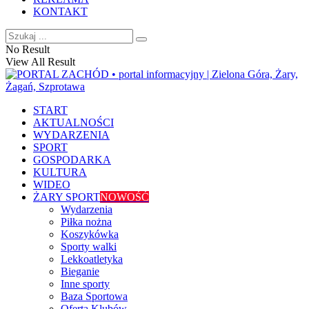
KONTAKT
No Result
View All Result
START
AKTUALNOŚCI
WYDARZENIA
SPORT
GOSPODARKA
KULTURA
WIDEO
ŻARY SPORT
NOWOŚĆ
Wydarzenia
Piłka nożna
Koszykówka
Sporty walki
Lekkoatletyka
Bieganie
Inne sporty
Baza Sportowa
Oferta Klubów