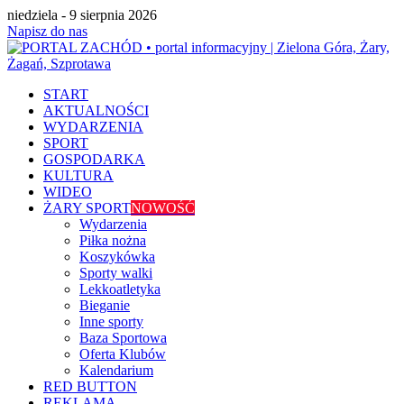
niedziela - 9 sierpnia 2026
Napisz do nas
START
AKTUALNOŚCI
WYDARZENIA
SPORT
GOSPODARKA
KULTURA
WIDEO
ŻARY SPORT
NOWOŚĆ
Wydarzenia
Piłka nożna
Koszykówka
Sporty walki
Lekkoatletyka
Bieganie
Inne sporty
Baza Sportowa
Oferta Klubów
Kalendarium
RED BUTTON
REKLAMA