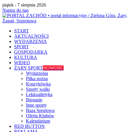
piątek - 7 sierpnia 2026
Napisz do nas
START
AKTUALNOŚCI
WYDARZENIA
SPORT
GOSPODARKA
KULTURA
WIDEO
ŻARY SPORT
NOWOŚĆ
Wydarzenia
Piłka nożna
Koszykówka
Sporty walki
Lekkoatletyka
Bieganie
Inne sporty
Baza Sportowa
Oferta Klubów
Kalendarium
RED BUTTON
REKLAMA