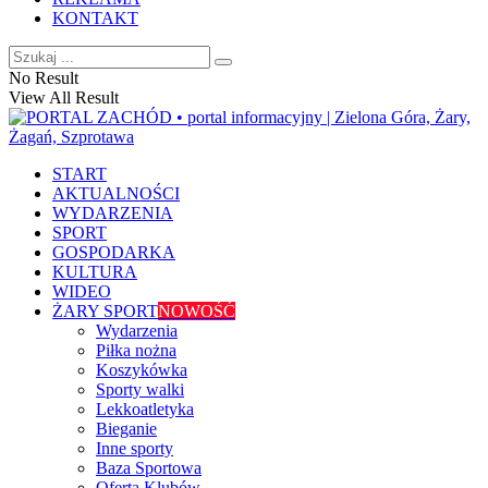
KONTAKT
No Result
View All Result
START
AKTUALNOŚCI
WYDARZENIA
SPORT
GOSPODARKA
KULTURA
WIDEO
ŻARY SPORT
NOWOŚĆ
Wydarzenia
Piłka nożna
Koszykówka
Sporty walki
Lekkoatletyka
Bieganie
Inne sporty
Baza Sportowa
Oferta Klubów