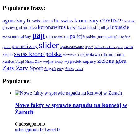
Popularne frazy:
agros żary
bc swiss krono żary
COVID-19
bc swiss krono
falubaz
koronawirus
lubuskie
gubin
gorzów
iłowa
lubuska policja
koszykówka
pap
policja
portal zachód
mundial żary
piłka nożna
plk
polska
pościg
mejza
slider
promień żary
swiss
sponsorowane
sport
pożar
stelmet zielona góra
swiss krono polska
ukraina
krono
szprotawa
unia
szczepienia
zielona góra
wypadek
zapasy
kunice
wojna
wośp
Urząd Miasta Żary
Żary
Żary Sport
żagań
żksw
żary
żużel
Popularne:
Nowe fakty w sprawie napadu na konwój w
Żarach
0 udostępniono
udostępiono
0
Tweet
0