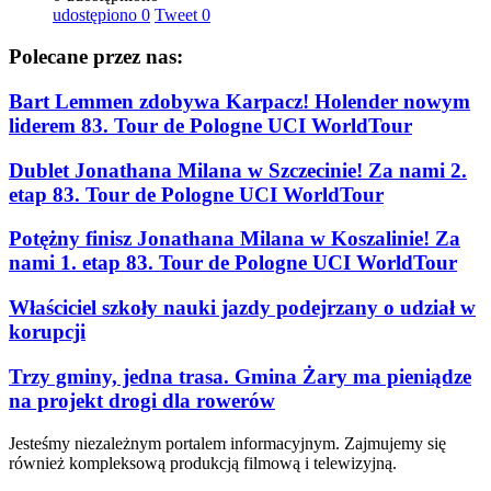
udostępiono
0
Tweet
0
Polecane przez nas:
Bart Lemmen zdobywa Karpacz! Holender nowym
liderem 83. Tour de Pologne UCI WorldTour
Dublet Jonathana Milana w Szczecinie! Za nami 2.
etap 83. Tour de Pologne UCI WorldTour
Potężny finisz Jonathana Milana w Koszalinie! Za
nami 1. etap 83. Tour de Pologne UCI WorldTour
Właściciel szkoły nauki jazdy podejrzany o udział w
korupcji
Trzy gminy, jedna trasa. Gmina Żary ma pieniądze
na projekt drogi dla rowerów
Jesteśmy niezależnym portalem informacyjnym. Zajmujemy się
również kompleksową produkcją filmową i telewizyjną.