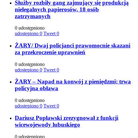
Służby rozbiły gang zajmujący się produkcją
nielegalnych papierosów, 18 osób
zatrzymanych
0 udostępniono
udostępiono
0
Tweet
0
ŻARY/ Dwaj policjanci prawomocnie skazani
za przekroczenie uprawnień
0 udostępniono
udostępiono
0
Tweet
0
ŻARY – Napad na konwój z pieniędzmi; trwa
policyjna obława
0 udostępniono
udostępiono
0
Tweet
0
Dariusz Popławski zrezygnował z funkcji
wicewojewody lubuskiego
0 udostępniono