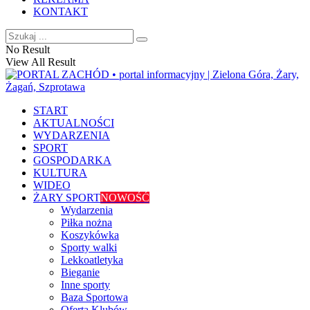
KONTAKT
No Result
View All Result
START
AKTUALNOŚCI
WYDARZENIA
SPORT
GOSPODARKA
KULTURA
WIDEO
ŻARY SPORT
NOWOŚĆ
Wydarzenia
Piłka nożna
Koszykówka
Sporty walki
Lekkoatletyka
Bieganie
Inne sporty
Baza Sportowa
Oferta Klubów