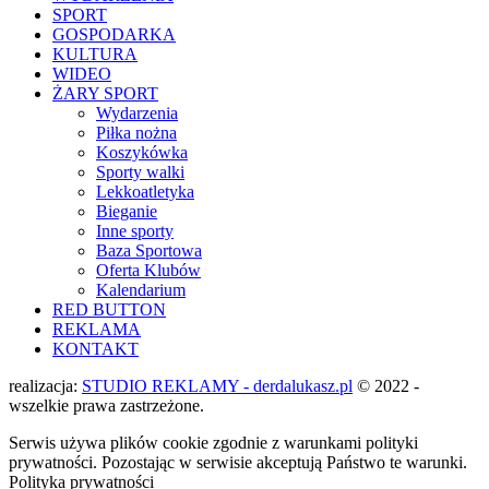
SPORT
GOSPODARKA
KULTURA
WIDEO
ŻARY SPORT
Wydarzenia
Piłka nożna
Koszykówka
Sporty walki
Lekkoatletyka
Bieganie
Inne sporty
Baza Sportowa
Oferta Klubów
Kalendarium
RED BUTTON
REKLAMA
KONTAKT
realizacja:
STUDIO REKLAMY - derdalukasz.pl
© 2022 -
wszelkie prawa zastrzeżone.
Serwis używa plików cookie zgodnie z warunkami polityki
prywatności. Pozostając w serwisie akceptują Państwo te warunki.
Polityka prywatności