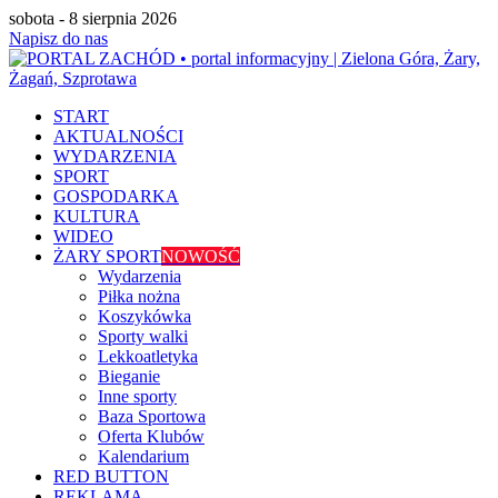
sobota - 8 sierpnia 2026
Napisz do nas
START
AKTUALNOŚCI
WYDARZENIA
SPORT
GOSPODARKA
KULTURA
WIDEO
ŻARY SPORT
NOWOŚĆ
Wydarzenia
Piłka nożna
Koszykówka
Sporty walki
Lekkoatletyka
Bieganie
Inne sporty
Baza Sportowa
Oferta Klubów
Kalendarium
RED BUTTON
REKLAMA