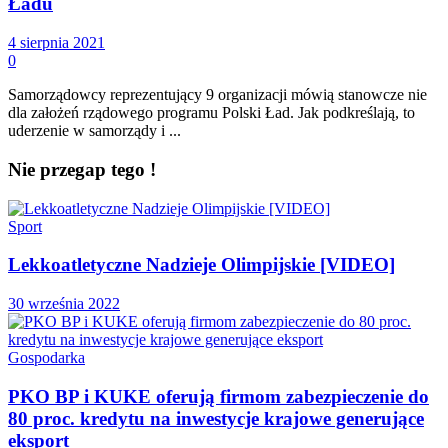
Ładu
4 sierpnia 2021
0
Samorządowcy reprezentujący 9 organizacji mówią stanowcze nie
dla założeń rządowego programu Polski Ład. Jak podkreślają, to
uderzenie w samorządy i ...
Nie przegap tego !
Sport
Lekkoatletyczne Nadzieje Olimpijskie [VIDEO]
30 września 2022
Gospodarka
PKO BP i KUKE oferują firmom zabezpieczenie do
80 proc. kredytu na inwestycje krajowe generujące
eksport