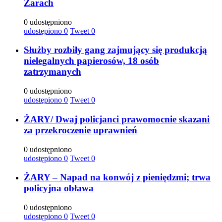
Żarach
0 udostępniono
udostępiono
0
Tweet
0
Służby rozbiły gang zajmujący się produkcją
nielegalnych papierosów, 18 osób
zatrzymanych
0 udostępniono
udostępiono
0
Tweet
0
ŻARY/ Dwaj policjanci prawomocnie skazani
za przekroczenie uprawnień
0 udostępniono
udostępiono
0
Tweet
0
ŻARY – Napad na konwój z pieniędzmi; trwa
policyjna obława
0 udostępniono
udostępiono
0
Tweet
0