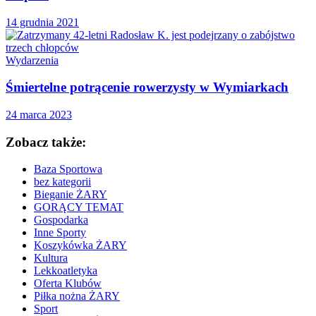
14 grudnia 2021
Wydarzenia
Śmiertelne potrącenie rowerzysty w Wymiarkach
24 marca 2023
Zobacz także:
Baza Sportowa
bez kategorii
Bieganie ŻARY
GORĄCY TEMAT
Gospodarka
Inne Sporty
Koszykówka ŻARY
Kultura
Lekkoatletyka
Oferta Klubów
Piłka nożna ŻARY
Sport