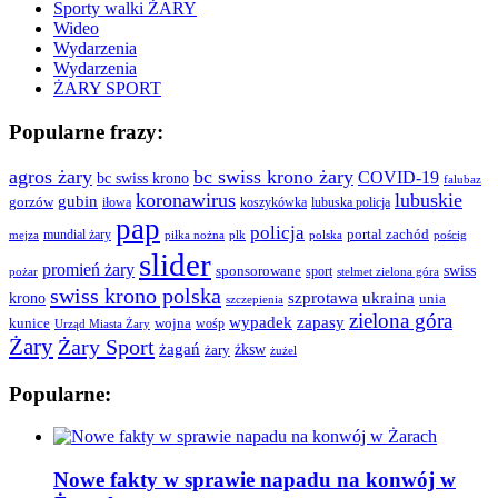
Sporty walki ŻARY
Wideo
Wydarzenia
Wydarzenia
ŻARY SPORT
Popularne frazy:
agros żary
bc swiss krono żary
COVID-19
bc swiss krono
falubaz
koronawirus
lubuskie
gubin
gorzów
iłowa
lubuska policja
koszykówka
pap
policja
portal zachód
mundial żary
piłka nożna
plk
polska
pościg
mejza
slider
promień żary
swiss
sponsorowane
sport
pożar
stelmet zielona góra
swiss krono polska
ukraina
krono
szprotawa
unia
szczepienia
zielona góra
wypadek
zapasy
kunice
wojna
wośp
Urząd Miasta Żary
Żary
Żary Sport
żagań
żksw
żary
żużel
Popularne:
Nowe fakty w sprawie napadu na konwój w