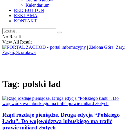
Kalendarium
RED BUTTON
REKLAMA
KONTAKT
No Result
View All Result
Tag:
polski ład
Rząd rozdaje pieniądze. Druga edycja “Polskiego
Ładu”. Do województwa lubuskiego ma trafić
prawie miliard złotych