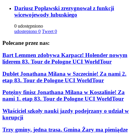
Dariusz Popławski zrezygnował z funkcji
wicewojewody lubuskiego
0 udostępniono
udostępiono
0
Tweet
0
Polecane przez nas:
Bart Lemmen zdobywa Karpacz! Holender nowym
liderem 83. Tour de Pologne UCI WorldTour
Dublet Jonathana Milana w Szczecinie! Za nami 2.
etap 83. Tour de Pologne UCI WorldTour
Potężny finisz Jonathana Milana w Koszalinie! Za
nami 1. etap 83. Tour de Pologne UCI WorldTour
Właściciel szkoły nauki jazdy podejrzany o udział w
korupcji
Trzy gminy, jedna trasa. Gmina Żary ma pieniądze