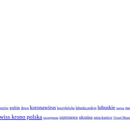
koronawirus
lubuskie
gubin
orzów
iłowa
lubuska policja
koszykówka
mun
mejza
wiss krono polska
ukraina
szprotawa
unia kunice
szczepienia
Urząd Miast