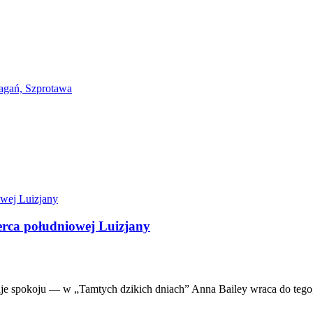
serca południowej Luizjany
aje spokoju — w „Tamtych dzikich dniach” Anna Bailey wraca do tego, 