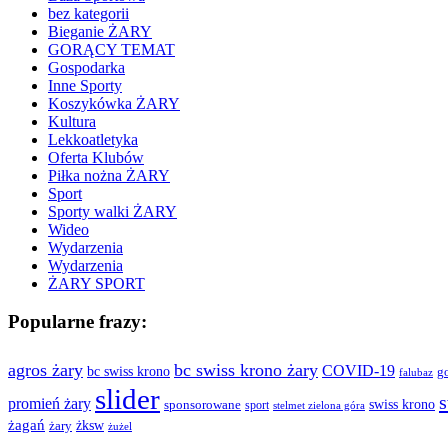
bez kategorii
Bieganie ŻARY
GORĄCY TEMAT
Gospodarka
Inne Sporty
Koszykówka ŻARY
Kultura
Lekkoatletyka
Oferta Klubów
Piłka nożna ŻARY
Sport
Sporty walki ŻARY
Wideo
Wydarzenia
Wydarzenia
ŻARY SPORT
Popularne frazy:
agros żary
bc swiss krono żary
COVID-19
bc swiss krono
g
falubaz
slider
s
promień żary
swiss krono
sponsorowane
sport
stelmet zielona góra
żagań
żksw
żary
żużel