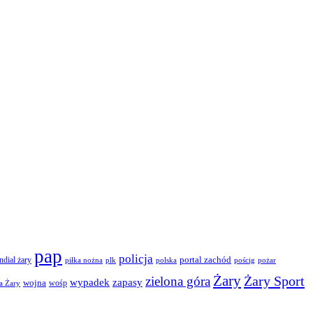
pap
policja
portal zachód
dial żary
piłka nożna
plk
polska
pościg
pożar
Żary
Żary Sport
zielona góra
wypadek
zapasy
wojna
wośp
a Żary