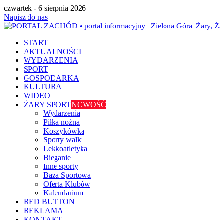
czwartek - 6 sierpnia 2026
Napisz do nas
START
AKTUALNOŚCI
WYDARZENIA
SPORT
GOSPODARKA
KULTURA
WIDEO
ŻARY SPORT
NOWOŚĆ
Wydarzenia
Piłka nożna
Koszykówka
Sporty walki
Lekkoatletyka
Bieganie
Inne sporty
Baza Sportowa
Oferta Klubów
Kalendarium
RED BUTTON
REKLAMA
KONTAKT