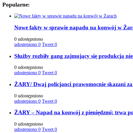
Popularne:
Nowe fakty w sprawie napadu na konwój w Żar
0 udostępniono
udostępiono
0
Tweet
0
Służby rozbiły gang zajmujący się produkcją ni
0 udostępniono
udostępiono
0
Tweet
0
ŻARY/ Dwaj policjanci prawomocnie skazani za
0 udostępniono
udostępiono
0
Tweet
0
ŻARY – Napad na konwój z pieniędzmi; trwa po
0 udostępniono
udostępiono
0
Tweet
0