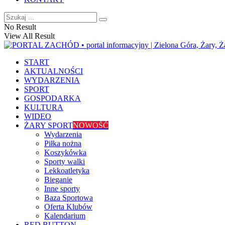
No Result
View All Result
START
AKTUALNOŚCI
WYDARZENIA
SPORT
GOSPODARKA
KULTURA
WIDEO
ŻARY SPORT
NOWOŚĆ
Wydarzenia
Piłka nożna
Koszykówka
Sporty walki
Lekkoatletyka
Bieganie
Inne sporty
Baza Sportowa
Oferta Klubów
Kalendarium
RED BUTTON