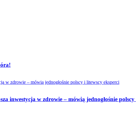
Góra!
sza inwestycja w zdrowie – mówią jednogłośnie polscy i