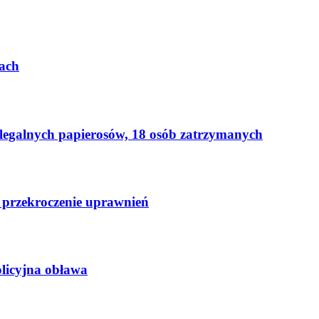
ach
elegalnych papierosów, 18 osób zatrzymanych
 przekroczenie uprawnień
licyjna obława