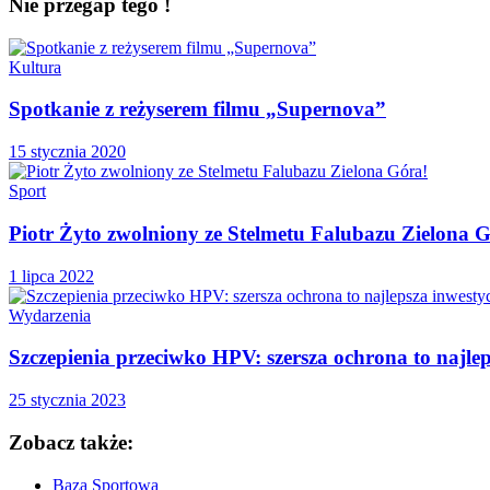
Nie przegap tego !
Kultura
Spotkanie z reżyserem filmu „Supernova”
15 stycznia 2020
Sport
Piotr Żyto zwolniony ze Stelmetu Falubazu Zielona 
1 lipca 2022
Wydarzenia
Szczepienia przeciwko HPV: szersza ochrona to najlep
25 stycznia 2023
Zobacz także:
Baza Sportowa