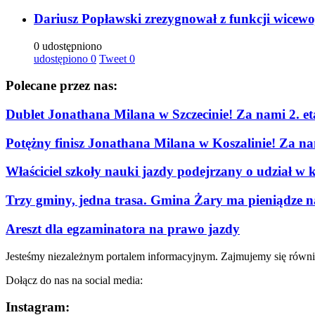
Dariusz Popławski zrezygnował z funkcji wicew
0 udostępniono
udostępiono
0
Tweet
0
Polecane przez nas:
Dublet Jonathana Milana w Szczecinie! Za nami 2. e
Potężny finisz Jonathana Milana w Koszalinie! Za n
Właściciel szkoły nauki jazdy podejrzany o udział w 
Trzy gminy, jedna trasa. Gmina Żary ma pieniądze n
Areszt dla egzaminatora na prawo jazdy
Jesteśmy niezależnym portalem informacyjnym. Zajmujemy się równi
Dołącz do nas na social media:
Instagram: