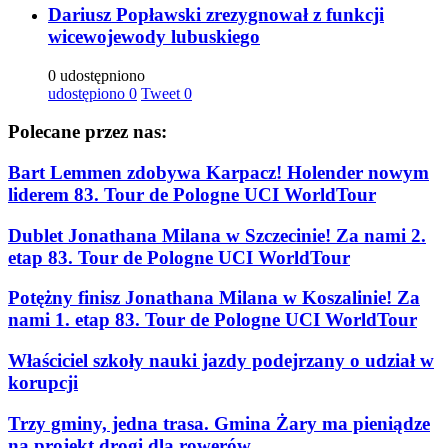
Dariusz Popławski zrezygnował z funkcji
wicewojewody lubuskiego
0 udostępniono
udostępiono
0
Tweet
0
Polecane przez nas:
Bart Lemmen zdobywa Karpacz! Holender nowym
liderem 83. Tour de Pologne UCI WorldTour
Dublet Jonathana Milana w Szczecinie! Za nami 2.
etap 83. Tour de Pologne UCI WorldTour
Potężny finisz Jonathana Milana w Koszalinie! Za
nami 1. etap 83. Tour de Pologne UCI WorldTour
Właściciel szkoły nauki jazdy podejrzany o udział w
korupcji
Trzy gminy, jedna trasa. Gmina Żary ma pieniądze
na projekt drogi dla rowerów