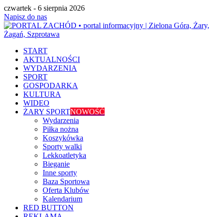
czwartek - 6 sierpnia 2026
Napisz do nas
START
AKTUALNOŚCI
WYDARZENIA
SPORT
GOSPODARKA
KULTURA
WIDEO
ŻARY SPORT
NOWOŚĆ
Wydarzenia
Piłka nożna
Koszykówka
Sporty walki
Lekkoatletyka
Bieganie
Inne sporty
Baza Sportowa
Oferta Klubów
Kalendarium
RED BUTTON
REKLAMA