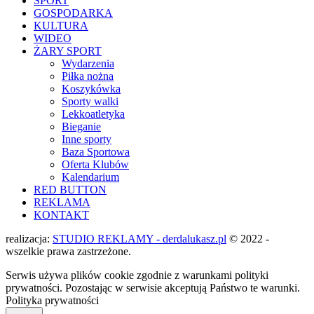
SPORT
GOSPODARKA
KULTURA
WIDEO
ŻARY SPORT
Wydarzenia
Piłka nożna
Koszykówka
Sporty walki
Lekkoatletyka
Bieganie
Inne sporty
Baza Sportowa
Oferta Klubów
Kalendarium
RED BUTTON
REKLAMA
KONTAKT
realizacja:
STUDIO REKLAMY - derdalukasz.pl
© 2022 -
wszelkie prawa zastrzeżone.
Serwis używa plików cookie zgodnie z warunkami polityki
prywatności. Pozostając w serwisie akceptują Państwo te warunki.
Polityka prywatności