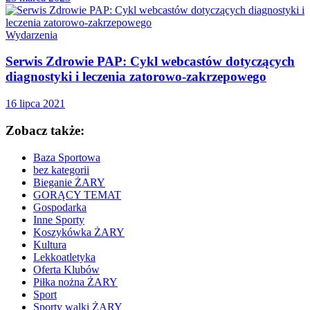
Wydarzenia
Serwis Zdrowie PAP: Cykl webcastów dotyczących
diagnostyki i leczenia zatorowo-zakrzepowego
16 lipca 2021
Zobacz także:
Baza Sportowa
bez kategorii
Bieganie ŻARY
GORĄCY TEMAT
Gospodarka
Inne Sporty
Koszykówka ŻARY
Kultura
Lekkoatletyka
Oferta Klubów
Piłka nożna ŻARY
Sport
Sporty walki ŻARY