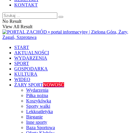
KONTAKT
No Result
View All Result
START
AKTUALNOŚCI
WYDARZENIA
SPORT
GOSPODARKA
KULTURA
WIDEO
ŻARY SPORT
NOWOŚĆ
Wydarzenia
Piłka nożna
Koszykówka
Sporty walki
Lekkoatletyka
Bieganie
Inne sporty
Baza Sportowa
Oferta Klubów