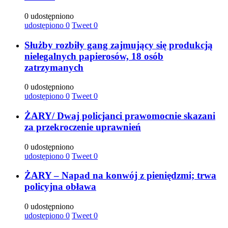
0 udostępniono
udostępiono
0
Tweet
0
Służby rozbiły gang zajmujący się produkcją
nielegalnych papierosów, 18 osób
zatrzymanych
0 udostępniono
udostępiono
0
Tweet
0
ŻARY/ Dwaj policjanci prawomocnie skazani
za przekroczenie uprawnień
0 udostępniono
udostępiono
0
Tweet
0
ŻARY – Napad na konwój z pieniędzmi; trwa
policyjna obława
0 udostępniono
udostępiono
0
Tweet
0