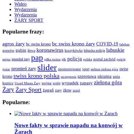
Wideo
Wydarzenia
Wydarzenia
ŻARY SPORT
Popularne frazy:
agros żary
bc swiss krono żary
COVID-19
bc swiss krono
falubaz
koronawirus
lubuskie
gubin
gorzów
iłowa
lubuska policja
koszykówka
pap
policja
portal zachód
mundial żary
piłka nożna
plk
polska
pościg
mejza
slider
promień żary
swiss
sponsorowane
sport
pożar
stelmet zielona góra
swiss krono polska
ukraina
krono
szprotawa
unia
szczepienia
zielona góra
wypadek
zapasy
kunice
wojna
wośp
Urząd Miasta Żary
Żary
Żary Sport
żagań
żksw
żary
żużel
Popularne:
Nowe fakty w sprawie napadu na konwój w
Żarach