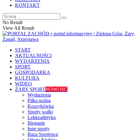
KONTAKT
No Result
View All Result
START
AKTUALNOŚCI
WYDARZENIA
SPORT
GOSPODARKA
KULTURA
WIDEO
ŻARY SPORT
NOWOŚĆ
Wydarzenia
Piłka nożna
Koszykówka
Sporty walki
Lekkoatletyka
Bieganie
Inne sporty
Baza Sportowa
Oferta Klubów