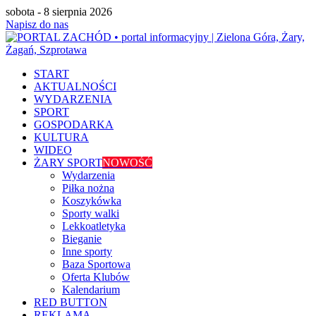
sobota - 8 sierpnia 2026
Napisz do nas
START
AKTUALNOŚCI
WYDARZENIA
SPORT
GOSPODARKA
KULTURA
WIDEO
ŻARY SPORT
NOWOŚĆ
Wydarzenia
Piłka nożna
Koszykówka
Sporty walki
Lekkoatletyka
Bieganie
Inne sporty
Baza Sportowa
Oferta Klubów
Kalendarium
RED BUTTON
REKLAMA