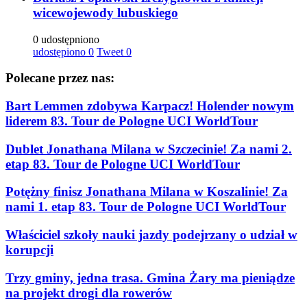
wicewojewody lubuskiego
0 udostępniono
udostępiono
0
Tweet
0
Polecane przez nas:
Bart Lemmen zdobywa Karpacz! Holender nowym
liderem 83. Tour de Pologne UCI WorldTour
Dublet Jonathana Milana w Szczecinie! Za nami 2.
etap 83. Tour de Pologne UCI WorldTour
Potężny finisz Jonathana Milana w Koszalinie! Za
nami 1. etap 83. Tour de Pologne UCI WorldTour
Właściciel szkoły nauki jazdy podejrzany o udział w
korupcji
Trzy gminy, jedna trasa. Gmina Żary ma pieniądze
na projekt drogi dla rowerów