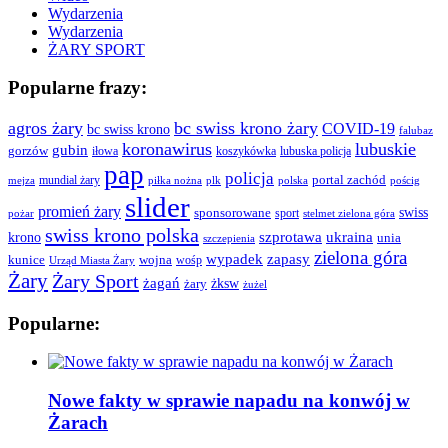
Wydarzenia
Wydarzenia
ŻARY SPORT
Popularne frazy:
agros żary
bc swiss krono żary
COVID-19
bc swiss krono
falubaz
koronawirus
lubuskie
gubin
gorzów
iłowa
lubuska policja
koszykówka
pap
policja
portal zachód
mundial żary
piłka nożna
plk
polska
pościg
mejza
slider
promień żary
swiss
sponsorowane
sport
pożar
stelmet zielona góra
swiss krono polska
ukraina
krono
szprotawa
unia
szczepienia
zielona góra
wypadek
zapasy
kunice
wojna
wośp
Urząd Miasta Żary
Żary
Żary Sport
żagań
żksw
żary
żużel
Popularne:
Nowe fakty w sprawie napadu na konwój w
Żarach