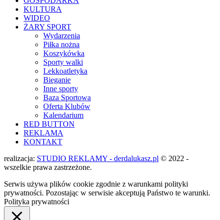
GOSPODARKA
KULTURA
WIDEO
ŻARY SPORT
Wydarzenia
Piłka nożna
Koszykówka
Sporty walki
Lekkoatletyka
Bieganie
Inne sporty
Baza Sportowa
Oferta Klubów
Kalendarium
RED BUTTON
REKLAMA
KONTAKT
realizacja:
STUDIO REKLAMY - derdalukasz.pl
© 2022 -
wszelkie prawa zastrzeżone.
Serwis używa plików cookie zgodnie z warunkami polityki
prywatności. Pozostając w serwisie akceptują Państwo te warunki.
Polityka prywatności