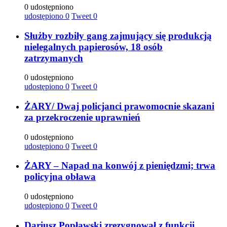
0 udostępniono
udostępiono
0
Tweet
0
Służby rozbiły gang zajmujący się produkcją
nielegalnych papierosów, 18 osób
zatrzymanych
0 udostępniono
udostępiono
0
Tweet
0
ŻARY/ Dwaj policjanci prawomocnie skazani
za przekroczenie uprawnień
0 udostępniono
udostępiono
0
Tweet
0
ŻARY – Napad na konwój z pieniędzmi; trwa
policyjna obława
0 udostępniono
udostępiono
0
Tweet
0
Dariusz Popławski zrezygnował z funkcji