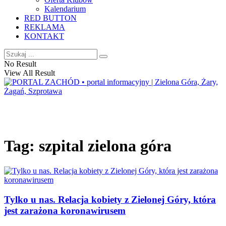
Kalendarium
RED BUTTON
REKLAMA
KONTAKT
No Result
View All Result
Tag:
szpital zielona góra
Tylko u nas. Relacja kobiety z Zielonej Góry, która
jest zarażona koronawirusem