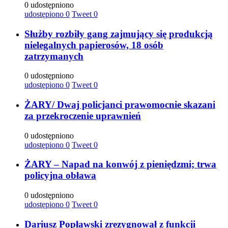
0 udostępniono
udostępiono
0
Tweet
0
Służby rozbiły gang zajmujący się produkcją
nielegalnych papierosów, 18 osób
zatrzymanych
0 udostępniono
udostępiono
0
Tweet
0
ŻARY/ Dwaj policjanci prawomocnie skazani
za przekroczenie uprawnień
0 udostępniono
udostępiono
0
Tweet
0
ŻARY – Napad na konwój z pieniędzmi; trwa
policyjna obława
0 udostępniono
udostępiono
0
Tweet
0
Dariusz Popławski zrezygnował z funkcji