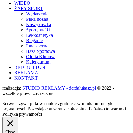
WIDEO
ŻARY SPORT
Wydarzenia
Piłka nożna
Koszykówka
Sporty walki
Lekkoatletyka
Bieganie
Inne sporty
Baza Sportowa
Oferta Klubów
Kalendarium
RED BUTTON
REKLAMA
KONTAKT
realizacja:
STUDIO REKLAMY - derdalukasz.pl
© 2022 -
wszelkie prawa zastrzeżone.
Serwis używa plików cookie zgodnie z warunkami polityki
prywatności. Pozostając w serwisie akceptują Państwo te warunki.
Polityka prywatności
Close