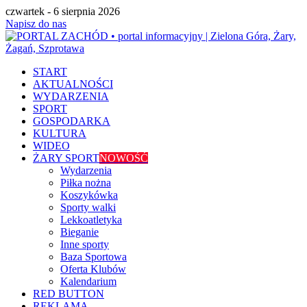
czwartek - 6 sierpnia 2026
Napisz do nas
START
AKTUALNOŚCI
WYDARZENIA
SPORT
GOSPODARKA
KULTURA
WIDEO
ŻARY SPORT
NOWOŚĆ
Wydarzenia
Piłka nożna
Koszykówka
Sporty walki
Lekkoatletyka
Bieganie
Inne sporty
Baza Sportowa
Oferta Klubów
Kalendarium
RED BUTTON
REKLAMA