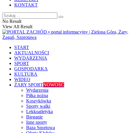
KONTAKT
No Result
View All Result
START
AKTUALNOŚCI
WYDARZENIA
SPORT
GOSPODARKA
KULTURA
WIDEO
ŻARY SPORT
NOWOŚĆ
Wydarzenia
Piłka nożna
Koszykówka
Sporty walki
Lekkoatletyka
Bieganie
Inne sporty
Baza Sportowa
Oferta Klubów