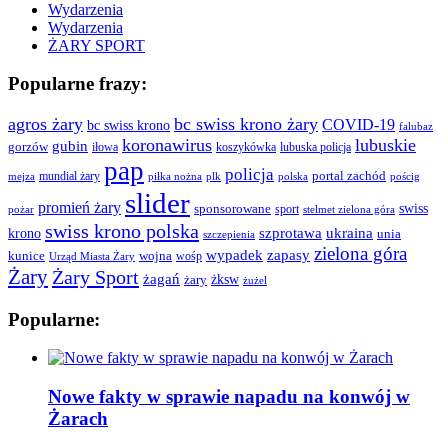
Wydarzenia
Wydarzenia
ŻARY SPORT
Popularne frazy:
agros żary
bc swiss krono żary
COVID-19
bc swiss krono
falubaz
koronawirus
lubuskie
gubin
gorzów
iłowa
lubuska policja
koszykówka
pap
policja
portal zachód
mundial żary
piłka nożna
plk
polska
pościg
mejza
slider
promień żary
swiss
sponsorowane
sport
pożar
stelmet zielona góra
swiss krono polska
ukraina
krono
szprotawa
unia
szczepienia
zielona góra
wypadek
zapasy
kunice
wojna
wośp
Urząd Miasta Żary
Żary
Żary Sport
żagań
żksw
żary
żużel
Popularne:
Nowe fakty w sprawie napadu na konwój w
Żarach