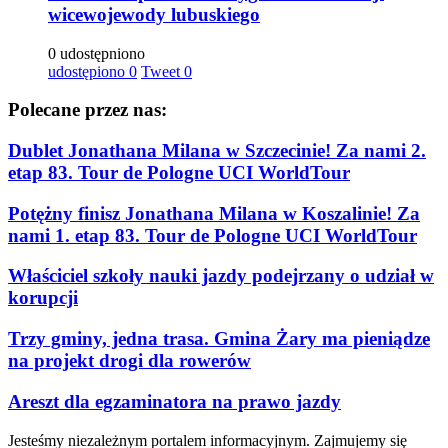
wicewojewody lubuskiego
0 udostępniono
udostępiono
0
Tweet
0
Polecane przez nas:
Dublet Jonathana Milana w Szczecinie! Za nami 2.
etap 83. Tour de Pologne UCI WorldTour
Potężny finisz Jonathana Milana w Koszalinie! Za
nami 1. etap 83. Tour de Pologne UCI WorldTour
Właściciel szkoły nauki jazdy podejrzany o udział w
korupcji
Trzy gminy, jedna trasa. Gmina Żary ma pieniądze
na projekt drogi dla rowerów
Areszt dla egzaminatora na prawo jazdy
Jesteśmy niezależnym portalem informacyjnym. Zajmujemy się