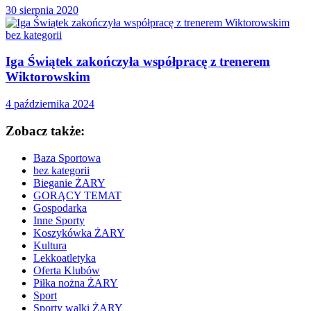
30 sierpnia 2020
bez kategorii
Iga Świątek zakończyła współpracę z trenerem
Wiktorowskim
4 października 2024
Zobacz także:
Baza Sportowa
bez kategorii
Bieganie ŻARY
GORĄCY TEMAT
Gospodarka
Inne Sporty
Koszykówka ŻARY
Kultura
Lekkoatletyka
Oferta Klubów
Piłka nożna ŻARY
Sport
Sporty walki ŻARY