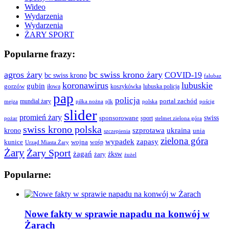
Wideo
Wydarzenia
Wydarzenia
ŻARY SPORT
Popularne frazy:
agros żary
bc swiss krono żary
COVID-19
bc swiss krono
falubaz
koronawirus
lubuskie
gubin
gorzów
iłowa
lubuska policja
koszykówka
pap
policja
portal zachód
mundial żary
piłka nożna
plk
polska
pościg
mejza
slider
promień żary
swiss
sponsorowane
sport
pożar
stelmet zielona góra
swiss krono polska
ukraina
krono
szprotawa
unia
szczepienia
zielona góra
wypadek
zapasy
kunice
wojna
wośp
Urząd Miasta Żary
Żary
Żary Sport
żagań
żksw
żary
żużel
Popularne:
Nowe fakty w sprawie napadu na konwój w
Żarach