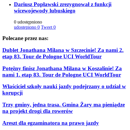
Dariusz Popławski zrezygnował z funkcji
wicewojewody lubuskiego
0 udostępniono
udostępiono
0
Tweet
0
Polecane przez nas:
Dublet Jonathana Milana w Szczecinie! Za nami 2.
etap 83. Tour de Pologne UCI WorldTour
Potężny finisz Jonathana Milana w Koszalinie! Za
nami 1. etap 83. Tour de Pologne UCI WorldTour
Właściciel szkoły nauki jazdy podejrzany o udział w
korupcji
Trzy gminy, jedna trasa. Gmina Żary ma pieniądze
na projekt drogi dla rowerów
Areszt dla egzaminatora na prawo jazdy