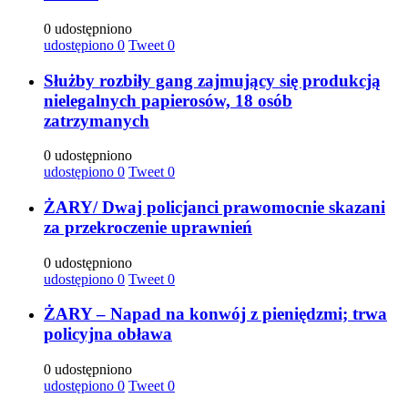
0 udostępniono
udostępiono
0
Tweet
0
Służby rozbiły gang zajmujący się produkcją
nielegalnych papierosów, 18 osób
zatrzymanych
0 udostępniono
udostępiono
0
Tweet
0
ŻARY/ Dwaj policjanci prawomocnie skazani
za przekroczenie uprawnień
0 udostępniono
udostępiono
0
Tweet
0
ŻARY – Napad na konwój z pieniędzmi; trwa
policyjna obława
0 udostępniono
udostępiono
0
Tweet
0