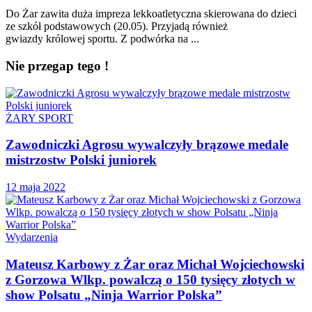
Do Żar zawita duża impreza lekkoatletyczna skierowana do dzieci
ze szkół podstawowych (20.05). Przyjadą również
gwiazdy królowej sportu. Z podwórka na ...
Nie przegap tego !
ŻARY SPORT
Zawodniczki Agrosu wywalczyły brązowe medale
mistrzostw Polski juniorek
12 maja 2022
Wydarzenia
Mateusz Karbowy z Żar oraz Michał Wojciechowski
z Gorzowa Wlkp. powalczą o 150 tysięcy złotych w
show Polsatu „Ninja Warrior Polska”