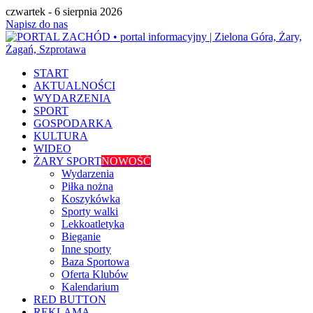
czwartek - 6 sierpnia 2026
Napisz do nas
START
AKTUALNOŚCI
WYDARZENIA
SPORT
GOSPODARKA
KULTURA
WIDEO
ŻARY SPORT
NOWOŚĆ
Wydarzenia
Piłka nożna
Koszykówka
Sporty walki
Lekkoatletyka
Bieganie
Inne sporty
Baza Sportowa
Oferta Klubów
Kalendarium
RED BUTTON
REKLAMA