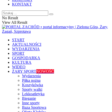
KONTAKT
No Result
View All Result
START
AKTUALNOŚCI
WYDARZENIA
SPORT
GOSPODARKA
KULTURA
WIDEO
ŻARY SPORT
NOWOŚĆ
Wydarzenia
Piłka nożna
Koszykówka
Sporty walki
Lekkoatletyka
Bieganie
Inne sporty
Baza Sportowa
Oferta Klubów