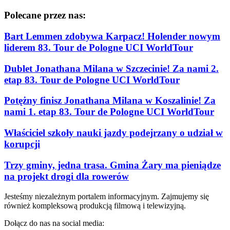
Polecane przez nas:
Bart Lemmen zdobywa Karpacz! Holender nowym
liderem 83. Tour de Pologne UCI WorldTour
Dublet Jonathana Milana w Szczecinie! Za nami 2.
etap 83. Tour de Pologne UCI WorldTour
Potężny finisz Jonathana Milana w Koszalinie! Za
nami 1. etap 83. Tour de Pologne UCI WorldTour
Właściciel szkoły nauki jazdy podejrzany o udział w
korupcji
Trzy gminy, jedna trasa. Gmina Żary ma pieniądze
na projekt drogi dla rowerów
Jesteśmy niezależnym portalem informacyjnym. Zajmujemy się
również kompleksową produkcją filmową i telewizyjną.
Dołącz do nas na social media: