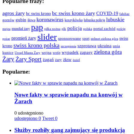
Popularne frazy:
agros żary
bc swiss krono żary
COVID-19
bc swiss krono
falubaz
koronawirus
lubuskie
gubin
gorzów
iłowa
lubuska policja
koszykówka
pap
policja
portal zachód
mundial żary
piłka nożna
plk
polska
pościg
mejza
slider
promień żary
swiss
sponsorowane
sport
pożar
stelmet zielona góra
swiss krono polska
ukraina
krono
szprotawa
unia
szczepienia
zielona góra
wypadek
zapasy
kunice
wojna
wośp
Urząd Miasta Żary
Żary
Żary Sport
żagań
żksw
żary
żużel
Popularne:
Nowe fakty w sprawie napadu na konwój w
Żarach
0 udostępniono
udostępiono
0
Tweet
0
Służby rozbiły gang zajmujący się produkcją