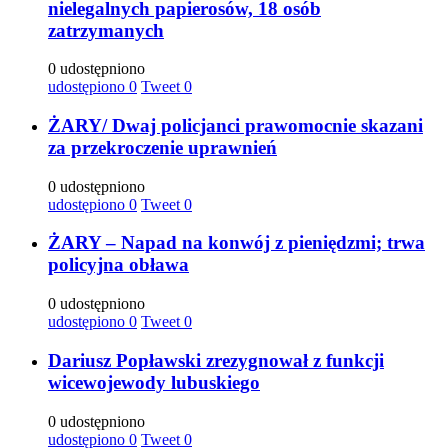
nielegalnych papierosów, 18 osób
zatrzymanych
0 udostępniono
udostępiono
0
Tweet
0
ŻARY/ Dwaj policjanci prawomocnie skazani
za przekroczenie uprawnień
0 udostępniono
udostępiono
0
Tweet
0
ŻARY – Napad na konwój z pieniędzmi; trwa
policyjna obława
0 udostępniono
udostępiono
0
Tweet
0
Dariusz Popławski zrezygnował z funkcji
wicewojewody lubuskiego
0 udostępniono
udostępiono
0
Tweet
0