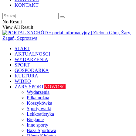
KONTAKT
No Result
View All Result
START
AKTUALNOŚCI
WYDARZENIA
SPORT
GOSPODARKA
KULTURA
WIDEO
ŻARY SPORT
NOWOŚĆ
Wydarzenia
Piłka nożna
Koszykówka
Sporty walki
Lekkoatletyka
Bieganie
Inne sporty
Baza Sportowa
Oferta Klubów