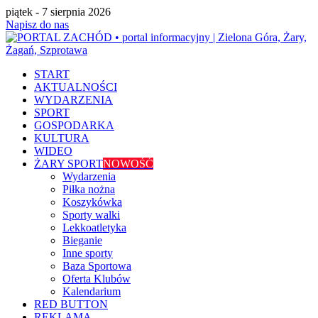
piątek - 7 sierpnia 2026
Napisz do nas
START
AKTUALNOŚCI
WYDARZENIA
SPORT
GOSPODARKA
KULTURA
WIDEO
ŻARY SPORT
NOWOŚĆ
Wydarzenia
Piłka nożna
Koszykówka
Sporty walki
Lekkoatletyka
Bieganie
Inne sporty
Baza Sportowa
Oferta Klubów
Kalendarium
RED BUTTON
REKLAMA