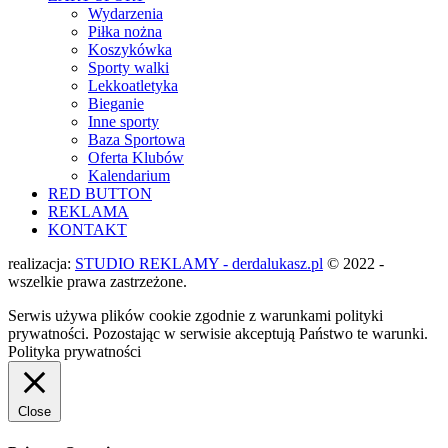
Wydarzenia
Piłka nożna
Koszykówka
Sporty walki
Lekkoatletyka
Bieganie
Inne sporty
Baza Sportowa
Oferta Klubów
Kalendarium
RED BUTTON
REKLAMA
KONTAKT
realizacja:
STUDIO REKLAMY - derdalukasz.pl
© 2022 -
wszelkie prawa zastrzeżone.
Serwis używa plików cookie zgodnie z warunkami polityki
prywatności. Pozostając w serwisie akceptują Państwo te warunki.
Polityka prywatności
Close