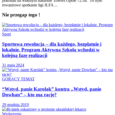
pokonali na własnym stadionie Towers Opole 72:34. To było
rewanżowe spotkanie ligi JLFA ...
Nie przegap tego !
Sport
Sportowa rewolucja – dla każdego, bezpłatnie i
lokalnie. Program Aktywna Szkoła wchodzi w
kolejną fazę realizacji
31 maja 2024
GORĄCY TEMAT
“Wstyd, panie Karolak” kontra „Wstyd, panie
Dowhan” – kto ma rację?
29 grudnia 2019
Wydarzenia