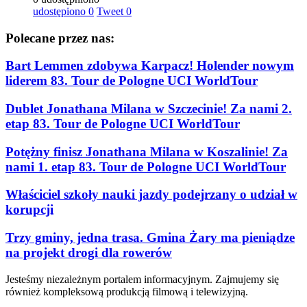
udostępiono
0
Tweet
0
Polecane przez nas:
Bart Lemmen zdobywa Karpacz! Holender nowym
liderem 83. Tour de Pologne UCI WorldTour
Dublet Jonathana Milana w Szczecinie! Za nami 2.
etap 83. Tour de Pologne UCI WorldTour
Potężny finisz Jonathana Milana w Koszalinie! Za
nami 1. etap 83. Tour de Pologne UCI WorldTour
Właściciel szkoły nauki jazdy podejrzany o udział w
korupcji
Trzy gminy, jedna trasa. Gmina Żary ma pieniądze
na projekt drogi dla rowerów
Jesteśmy niezależnym portalem informacyjnym. Zajmujemy się
również kompleksową produkcją filmową i telewizyjną.