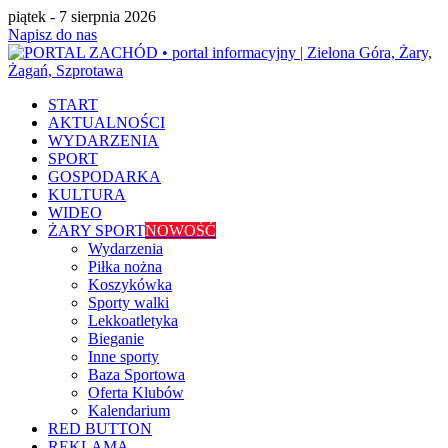
piątek - 7 sierpnia 2026
Napisz do nas
START
AKTUALNOŚCI
WYDARZENIA
SPORT
GOSPODARKA
KULTURA
WIDEO
ŻARY SPORT
NOWOŚĆ
Wydarzenia
Piłka nożna
Koszykówka
Sporty walki
Lekkoatletyka
Bieganie
Inne sporty
Baza Sportowa
Oferta Klubów
Kalendarium
RED BUTTON
REKLAMA