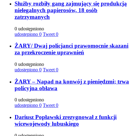
Służby rozbiły gang zajmujący się produkcją
nielegalnych papierosów, 18 osób
zatrzymanych
0 udostępniono
udostępiono
0
Tweet
0
ŻARY/ Dwaj policjanci prawomocnie skazani
za przekroczenie uprawnień
0 udostępniono
udostępiono
0
Tweet
0
ŻARY – Napad na konwój z pieniędzmi; trwa
policyjna obława
0 udostępniono
udostępiono
0
Tweet
0
Dariusz Popławski zrezygnował z funkcji
wicewojewody lubuskiego
0 udostępniono