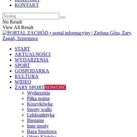
KONTAKT
No Result
View All Result
START
AKTUALNOŚCI
WYDARZENIA
SPORT
GOSPODARKA
KULTURA
WIDEO
ŻARY SPORT
NOWOŚĆ
Wydarzenia
Piłka nożna
Koszykówka
Sporty walki
Lekkoatletyka
Bieganie
Inne sporty
Baza Sportowa
Oferta Klubów