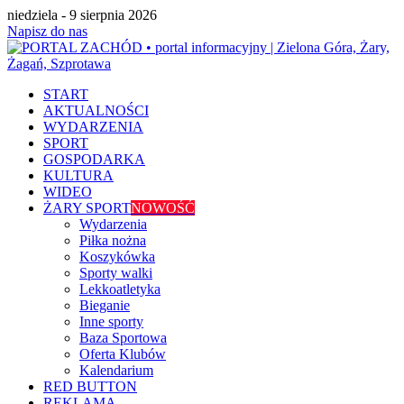
niedziela - 9 sierpnia 2026
Napisz do nas
START
AKTUALNOŚCI
WYDARZENIA
SPORT
GOSPODARKA
KULTURA
WIDEO
ŻARY SPORT
NOWOŚĆ
Wydarzenia
Piłka nożna
Koszykówka
Sporty walki
Lekkoatletyka
Bieganie
Inne sporty
Baza Sportowa
Oferta Klubów
Kalendarium
RED BUTTON
REKLAMA