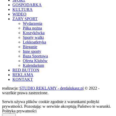
SPORT
GOSPODARKA
KULTURA
WIDEO
ŻARY SPORT
Wydarzenia
Piłka nożna
Koszykówka
Sporty walki
Lekkoatletyka
Bieganie
Inne sporty
Baza Sportowa
Oferta Klubów
Kalendarium
RED BUTTON
REKLAMA
KONTAKT
realizacja:
STUDIO REKLAMY - derdalukasz.pl
© 2022 -
wszelkie prawa zastrzeżone.
Serwis używa plików cookie zgodnie z warunkami polityki
prywatności. Pozostając w serwisie akceptują Państwo te warunki.
Polityka prywatności