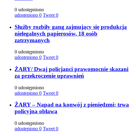
0 udostępniono
udostępiono
0
Tweet
0
Służby rozbiły gang zajmujący się produkcją
nielegalnych papierosów, 18 osób
zatrzymanych
0 udostępniono
udostępiono
0
Tweet
0
ŻARY/ Dwaj policjanci prawomocnie skazani
za przekroczenie uprawnień
0 udostępniono
udostępiono
0
Tweet
0
ŻARY – Napad na konwój z pieniędzmi; trwa
policyjna obława
0 udostępniono
udostępiono
0
Tweet
0