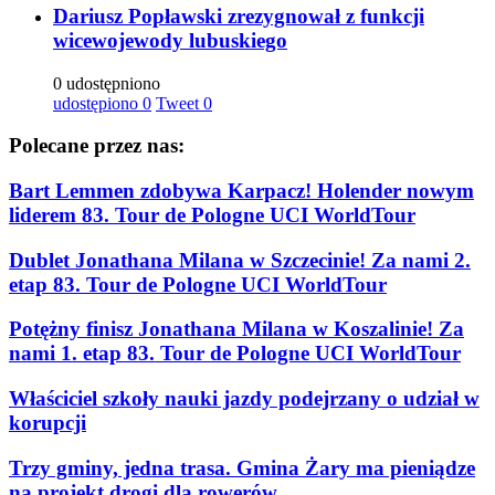
Dariusz Popławski zrezygnował z funkcji
wicewojewody lubuskiego
0 udostępniono
udostępiono
0
Tweet
0
Polecane przez nas:
Bart Lemmen zdobywa Karpacz! Holender nowym
liderem 83. Tour de Pologne UCI WorldTour
Dublet Jonathana Milana w Szczecinie! Za nami 2.
etap 83. Tour de Pologne UCI WorldTour
Potężny finisz Jonathana Milana w Koszalinie! Za
nami 1. etap 83. Tour de Pologne UCI WorldTour
Właściciel szkoły nauki jazdy podejrzany o udział w
korupcji
Trzy gminy, jedna trasa. Gmina Żary ma pieniądze
na projekt drogi dla rowerów