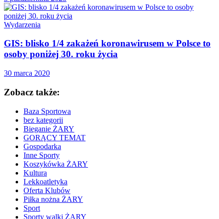
Wydarzenia
GIS: blisko 1/4 zakażeń koronawirusem w Polsce to
osoby poniżej 30. roku życia
30 marca 2020
Zobacz także:
Baza Sportowa
bez kategorii
Bieganie ŻARY
GORĄCY TEMAT
Gospodarka
Inne Sporty
Koszykówka ŻARY
Kultura
Lekkoatletyka
Oferta Klubów
Piłka nożna ŻARY
Sport
Sporty walki ŻARY