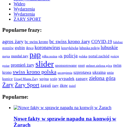
Wideo
Wydarzenia
Wydarzenia
ŻARY SPORT
Popularne frazy:
agros żary
bc swiss krono żary
COVID-19
bc swiss krono
falubaz
koronawirus
lubuskie
gubin
gorzów
iłowa
lubuska policja
koszykówka
pap
policja
portal zachód
mundial żary
piłka nożna
plk
polska
pościg
mejza
slider
promień żary
swiss
sponsorowane
sport
pożar
stelmet zielona góra
swiss krono polska
ukraina
krono
szprotawa
unia
szczepienia
zielona góra
wypadek
zapasy
kunice
wojna
wośp
Urząd Miasta Żary
Żary
Żary Sport
żagań
żksw
żary
żużel
Popularne:
Nowe fakty w sprawie napadu na konwój w
Żarach